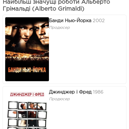
Найбільш значущі роботи Альберто
Грімальді (Alberto Grimaldi)
Банди Нью-Йорка
2002
Продюсер
Джинджер і Фред
1986
Продюсер