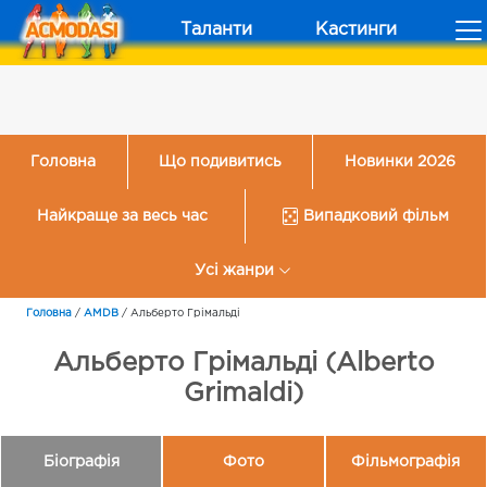
Таланти
Кастинги
Головна
Що подивитись
Новинки 2026
Найкраще за весь час
Випадковий фільм
Усі жанри
Головна
/
AMDB
/
Альберто Грімальді
Альберто Грімальді (Alberto
Grimaldi)
Біографія
Фото
Фільмографія