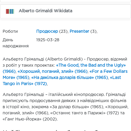
Alberto Grimaldi Wikidata
Роботи
Продюсер
(23),
Presenter
(3),
День
1925-03-28
народження
Альберто Грімальді (Alberto Grimaldi) - Продюсер, відомий
з робіт у таких проектах:
«The Good, the Bad and the Ugly»
(1966)
,
«Хороший, поганий, злий» (1966)
,
«For a Few Dollars
More» (1965)
,
«На декілька доларів більше» (1965)
,
«Last
Tango in Paris» (1972)
,
Альберто Грімальді – італійський кінопродюсер. Грімальді
приписують продюсування деяких з найвідоміших фільмів
в історії кіно, зокрема «За долар більше» (1965), «Хороший,
поганий, злий» (1966), «Останнє танго в Парижі» (1972) та
«Ганг Нью-Йорка» (2002).