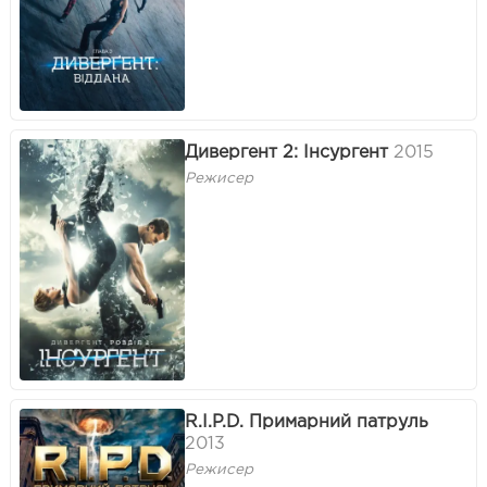
Дивергент 2: Інсургент
2015
Режисер
R.I.P.D. Примарний патруль
2013
Режисер