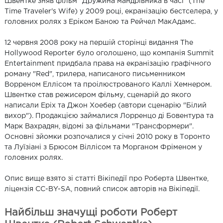
Швентке зняв фільм "Дружина мандрівника в часі" (The
Time Traveler's Wife) у 2009 році, екранізацію бестселера, у
головних ролях з Еріком Баною та Рейчел МакАдамс.
12 червня 2008 року на першій сторінці видання The
Hollywood Reporter було оголошено, що компанія Summit
Entertainment придбала права на екранізацію графічного
роману "Red", трилера, написаного письменником
Ворреном Еллісом та проілюстрованого Каллі Хемнером.
Швентке став режисером фільму, сценарій до якого
написали Еріх та Джон Хоебер (автори сценарію "Білий
вихор"). Продакцією займалися Лорренцо ді Бовентура та
Марк Вахрадян, відомі за фільмами "Трансформери".
Основні зйомки розпочалися у січні 2010 року в Торонто
та Луїзіані з Брюсом Віллісом та Морганом Фріменом у
головних ролях.
Опис вище взято зі статті Вікіпедії про Роберта Швентке,
ліцензія CC-BY-SA, повний список авторів на Вікіпедії.
Найбільш значущі роботи Роберт