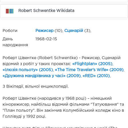
Robert Schwentke Wikidata
Роботи
Режисер
(10),
Сценарій
(3),
День
1968-02-15
народження
Роберт Швентке (Robert Schwentke) - Режисер, Сценарій
відомий з робіт у таких проектах:
«Flightplan» (2005)
,
«Ілюзія польоту» (2005)
,
«The Time Traveler's Wife» (2009)
,
«Дружина мандрівника у часі» (2009)
,
«RED» (2010)
,
З Вікіпедії, вільної енциклопедії.
Роберт Швентке (народився у 1968 році) – німецький
кінорежисер, найбільш відомий фільмами "Татуювання" та
"План польоту". Він закінчив Колумбійський коледж кіно в
Голлівуді у 1992 році.