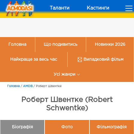
Таланти
Кастинги
Головна
Що подивитись
Новинки 2026
Найкраще за весь час
Випадковий фільм
Усі жанри
Головна
/
AMDB
/
Роберт Швентке
Роберт Швентке (Robert
Schwentke)
Біографія
Фото
Фільмографія