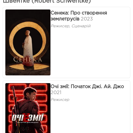
Швентке (Robert Schwentke)
Сенека: Про створення
землетрусів
2023
Режисер, Сценарій
Очі змії: Початок Джі. Ай. Джо
2021
Режисер