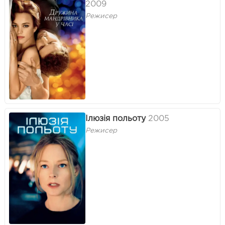
2009
Режисер
Ілюзія польоту
2005
Режисер