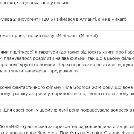
оротко, як це показано у фільмі.
лава 2: Інсургент» (2015) знімався в Атланті, а не в Чикаго.
омок проєкт носив назву «Мінерал» (Mineral).
іями підліткової літератури (до таких відносять книги про Гар
t») планувалося розділити на два фільми, так що в цьому філь
ро події другої половини. Через переважно негативні відгуки н
планів зняти телесеріал-продовження.
вженні фантастичного фільму Ніла Бергера 2014 року, що вона 
ому графіку актриси утворилося вікно, і вона готова знову зі
. Для своєї ролі у цьому фільмі вона пофарбувала волосся в
або «5Н32» (радянська загоризонтна радіолокаційна станція 
зташована вона біля міста Прип'ять на Україні. Станція функц