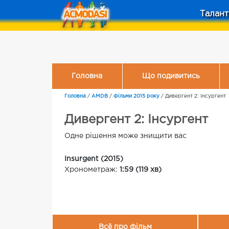
Талант
Головна
Що подивитись
Головна
/
AMDB
/
Фільми 2015 року
/
Дивергент 2: Інсургент
Дивергент 2: Інсургент
Одне рішення може знищити вас
Insurgent (2015)
Хронометраж:
1:59 (119 хв)
Всё про фільм