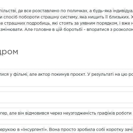
пільстві, де все розставлено по поличках, а будь-яка індивіду
и спосіб побороти страшну систему, яка нищить її близьких. Х
е страшних подробиць, які стоять за уявним порядком, і вже не
змінювати. Але головне в цій боротьбі - впоратися з розколом,
дром
ся у фільмі, але актор покинув проєкт. У результаті на цю 
ер, але він відмовився через неузгодженість графіків роботи 
укою в «Інсургенті». Вона просто зробила собі коротку зачіск