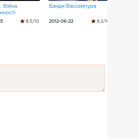
: Війна
Банди Вассейпура
ПіКей
нності
25
8.3/10
2012-06-22
8.2/10
2014-12-