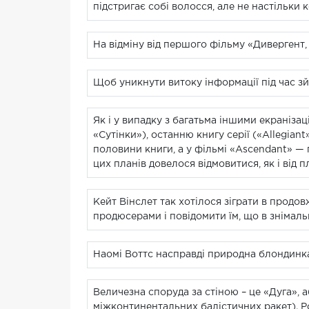
підстригає собі волосся, але не настільки к
На відміну від першого фільму «Дивергент, г
Щоб уникнути витоку інформації під час зй
Як і у випадку з багатьма іншими екранізац
«Сутінки»), останню книгу серії («Allegian
половини книги, а у фільмі «Ascendant» — п
цих планів довелося відмовитися, як і від 
Кейт Вінслет так хотілося зіграти в продо
продюсерами і повідомити їм, що в знімальн
Наомі Воттс насправді природна блондинка
Величезна споруда за стіною – це «Дуга», 
міжконтинентальних балістичних ракет). Ро