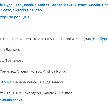
н Вудлі
,
Тео Джеймс
,
Майлз Теллер
,
Кейт Вінслет
,
Ансель Елг
 Воттс
,
Октавія Спенсер
ктори та ролі (10)
с Вік, Люсі Фішер, Поуя Шахбазян, Баррі Х. Уолдман,
Ніл Бург
ан Балхаус
еф Трапанезе
Хаммонд, Стюарт Алвес, Anthea Kerou
Верньє
, Венера Канані, Санде Алессі
т Леві, Ненсі Річардсон, Кендіс Д. Кампос
оманда (332)