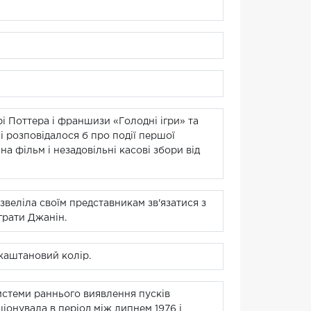
рі Поттера і франшизи «Голодні ігри» та
мі розповідалося б про події першої
а фільм і незадовільні касові збори від
звеліла своїм представникам зв'язатися з
грати Джанін.
 каштановий колір.
системи раннього виявлення пусків
іонувала в період між липнем 1976 і