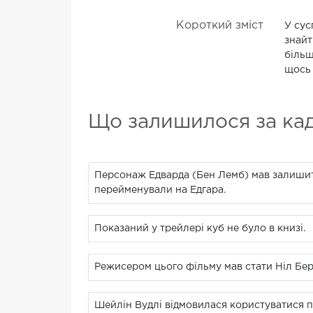
Короткий зміст
У сус
знайт
більш
щось 
Що залишилося за ка
Персонаж Едварда (Бен Лемб) мав залишити
перейменували на Едгара.
Показаний у трейлері куб не було в книзі.
Режисером цього фільму мав стати Ніл Берг
Шейлін Вудлі відмовилася користуватися пер