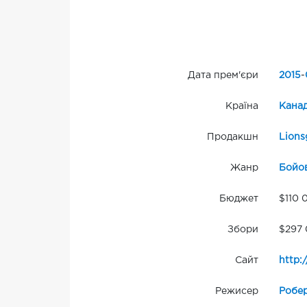
Дата прем'єри
2015
-
Країна
Кана
Продакшн
Lions
Жанр
Бойо
Бюджет
$110 
Збори
$297 
Сайт
http:
Режисер
Робе