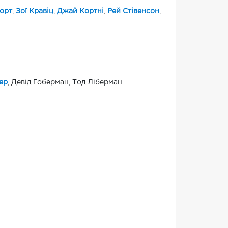
орт
,
Зої Кравіц
,
Джай Кортні
,
Рей Стівенсон
,
ер
, Девід Гоберман, Тод Ліберман