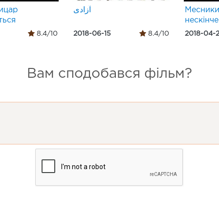
ицар
آزادی
Месники
ться
нескінче
8.4/10
2018-06-15
8.4/10
2018-04-
Вам сподобався фільм?