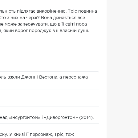
альність підлягає викоріненню, Тріс повинна
то з них на черзі? Вона дізнається все
 може заперечувати, що в її світі пора
 який ворог породжує в її власній душі.
роль взяли Джонні Вестона, а персонажа
над «Інсургентом» і «Дивергентом» (2014).
у. У книзі її персонаж, Тріс, теж