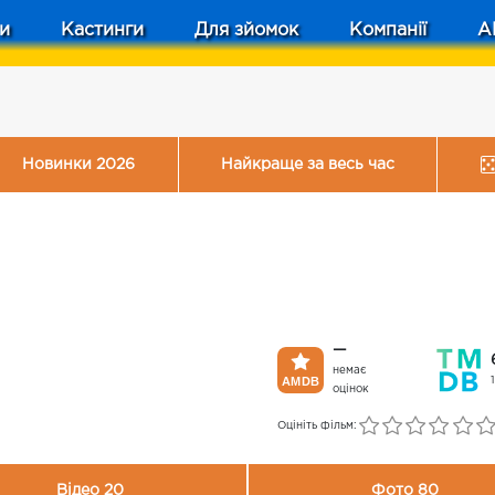
и
Кастинги
Для зйомок
Компанії
A
Новинки 2026
Найкраще за весь час
—
немає
оцінок
Оцініть фільм:
Відео 20
Фото 80