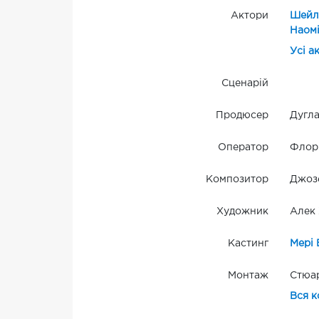
Актори
Шейлі
Наомі
Усі а
Сценарій
Продюсер
Дугла
Оператор
Флорі
Композитор
Джоз
Художник
Алек 
Кастинг
Мері 
Монтаж
Стюар
Вся к