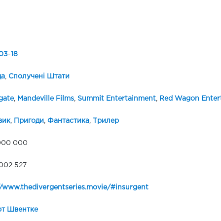
03
-
18
да
,
Сполучені Штати
gate
,
Mandeville Films
,
Summit Entertainment
,
Red Wagon Enter
вик
,
Пригоди
,
Фантастика
,
Трилер
000 000
002 527
//www.thedivergentseries.movie/#insurgent
рт Швентке