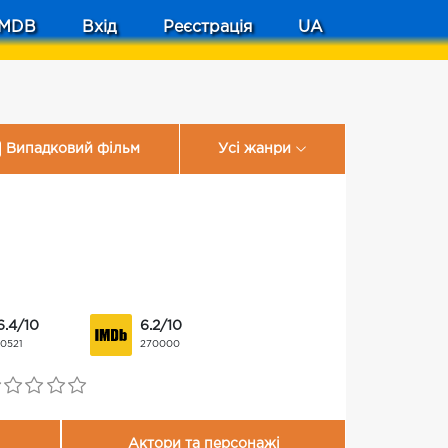
MDB
Вхід
Реєстрація
UA
Випадковий фільм
Усі жанри
6.4/10
6.2/10
10521
270000
Актори та персонажі