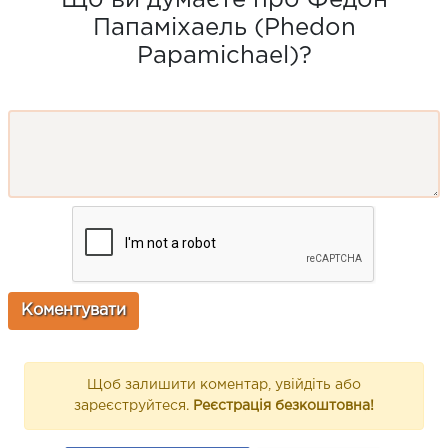
Що ви думаєте про Федон
Папаміхаель (Phedon
Papamichael)?
Щоб залишити коментар, увійдіть або
зареєструйтеся.
Реєстрація безкоштовна!