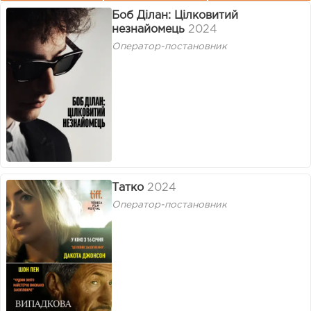
Боб Ділан: Цілковитий
незнайомець
2024
Оператор-постановник
Татко
2024
Оператор-постановник