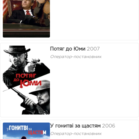
Потяг до Юми
2007
Оператор-постановник
У гонитві за щастям
2006
Оператор-постановник