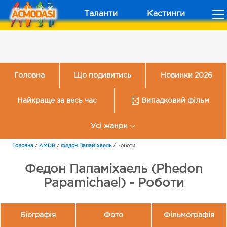
Таланти
Кастинги
Головна
Що подивитись
Новинки 2026
Найкраще за весь час
Випадковий фільм
Усі жанри
Головна
/
AMDB
/
Федон Папаміхаель
/
Роботи
Федон Папаміхаель (Phedon
Papamichael) - Роботи
Біографія
Фото
Фільмографія