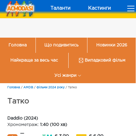
Таланти
Кастинги
Головна
Що подивитись
Новинки 2026
Найкраще за весь час
Випадковий фільм
Усі жанри
Головна
/
AMDB
/
Фільми 2024 року
/
Татко
Татко
Daddio (2024)
Хронометраж:
1:40 (100 хв)
—