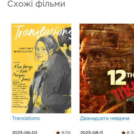
Схожі фільми
Translations
Дванадцята невдача
2023-06-02
9/10
2023-08-11
8.7