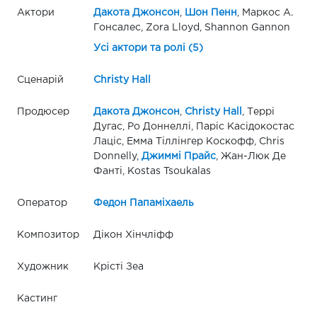
Актори
Дакота Джонсон
,
Шон Пенн
, Маркос А.
Гонсалес, Zora Lloyd, Shannon Gannon
Усі актори та ролі (5)
Сценарій
Christy Hall
Продюсер
Дакота Джонсон
,
Christy Hall
, Террі
Дугас, Ро Доннеллі, Паріс Касідокостас
Лаціс, Емма Тіллінгер Коскофф, Chris
Donnelly,
Джиммі Прайс
, Жан-Люк Де
Фантi, Kostas Tsoukalas
Оператор
Федон Папаміхаель
Композитор
Дікон Хінчліфф
Художник
Крісті Зеа
Кастинг