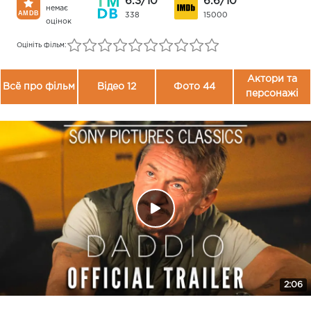
6.3/10
6.6/10
немає
338
15000
оцінок
Оцініть фільм:
Актори та
Всё про фільм
Відео 12
Фото 44
персонажі
2:06