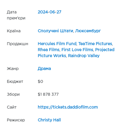
Дата
2024
-
06
-
27
прем'єри
Країна
Сполучені Штати
,
Люксембург
Продакшн
Hercules Film Fund
,
TeaTime Pictures
,
Rhea Films
,
First Love Films
,
Projected
Picture Works
,
Raindrop Valley
Жанр
Драма
Бюджет
$0
Збори
$1 878 377
Сайт
https://tickets.daddiofilm.com
Режисер
Christy Hall