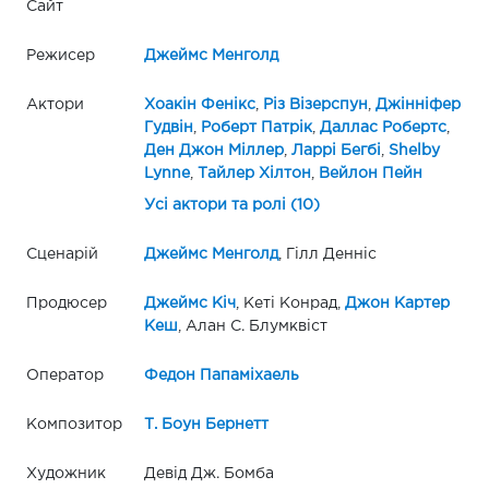
Сайт
Режисер
Джеймс Менголд
Актори
Хоакін Фенікс
,
Різ Візерспун
,
Джінніфер
Гудвін
,
Роберт Патрік
,
Даллас Робертс
,
Ден Джон Міллер
,
Ларрі Бегбі
,
Shelby
Lynne
,
Тайлер Хілтон
,
Вейлон Пейн
Усі актори та ролі (10)
Сценарій
Джеймс Менголд
, Гілл Денніс
Продюсер
Джеймс Кіч
, Кеті Конрад,
Джон Картер
Кеш
, Алан С. Блумквіст
Оператор
Федон Папаміхаель
Композитор
Т. Боун Бернетт
Художник
Девід Дж. Бомба