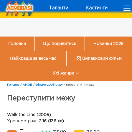
Таланти
Кастинги
Головна
Що подивитись
Новинки 2026
Найкраще за весь час
Випадковий фільм
Усі жанри
Головна
/
AMDB
/
Фільми 2005 року
/
Переступити межу
Переступити межу
Walk the Line (2005)
Хронометраж:
2:16 (136 хв)
—