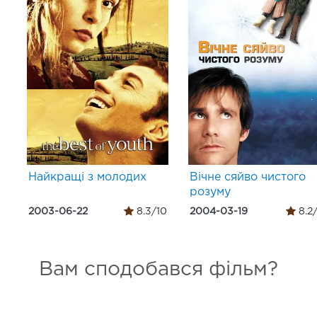
Найкращі з молодих
Вічне сяйво чистого
розуму
2003-06-22
8.3/10
2004-03-19
8.2
Вам сподобався фільм?