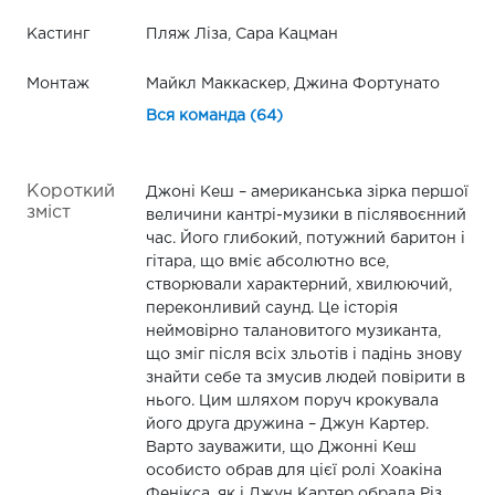
Кастинг
Пляж Ліза, Сара Кацман
Монтаж
Майкл Маккаскер, Джина Фортунато
Вся команда (64)
Короткий
Джоні Кеш – американська зірка першої
зміст
величини кантрі-музики в післявоєнний
час. Його глибокий, потужний баритон і
гітара, що вміє абсолютно все,
створювали характерний, хвилюючий,
переконливий саунд. Це історія
неймовірно талановитого музиканта,
що зміг після всіх зльотів і падінь знову
знайти себе та змусив людей повірити в
нього. Цим шляхом поруч крокувала
його друга дружина – Джун Картер.
Варто зауважити, що Джонні Кеш
особисто обрав для цієї ролі Хоакіна
Фенікса, як і Джун Картер обрала Різ