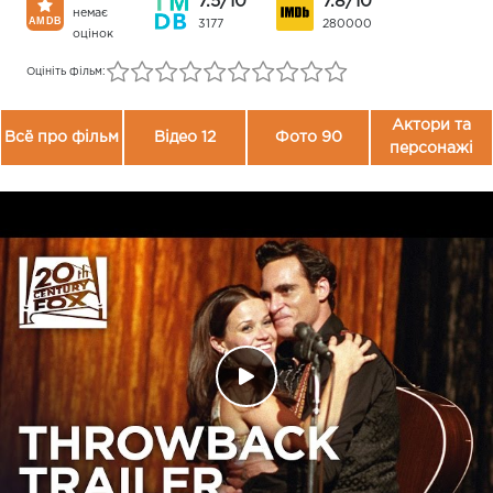
7.5/10
7.8/10
немає
3177
280000
оцінок
Оцініть фільм:
Актори та
Всё про фільм
Відео 12
Фото 90
персонажі