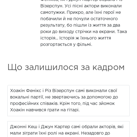
Візерспун. Усі пісні актори виконали
самотужки. Прикро, але їхні герої не
побачили й не почули остаточного
результату, бо пішли із життя за два
роки до виходу стрічки на екрани. Така
історія... Історія ж їхнього життя
розгортається у фільмі.
Що залишилося за кадром
Хоакін Фенікс і Різ Візерспун самі виконали свої
вокальні партії, не звертаючись за допомогою до
професійних співаків. Крім того, під час зйомок
Хоакін навчився грати на гітарі.
Джонні Кеш і Джун Картер самі обрали акторів, які
мали зіграти їхні ролі на екрані. Незадовго до