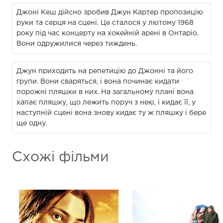
Джоні Кеш дійсно зробив Джун Картер пропозицію
руки та серця на сцені. Це сталося у лютому 1968
року під час концерту на хокейній арені в Онтаріо.
Вони одружилися через тиждень.
Джун приходить на репетицію до Джонні та його
групи. Вони сваряться, і вона починає кидати
порожні пляшки в них. На загальному плані вона
хапає пляшку, що лежить поруч з нею, і кидає її, у
наступній сцені вона знову кидає ту ж пляшку і бере
ще одну.
Схожі фільми