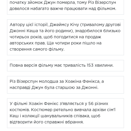
початку зйомок Джун померла, тому Різ Візерспун
довелося набагато важче працювати над фільмом.
Автору цієї історії, Джеймсу Кічу (тривалому другові
Джонні Кеша та його родини), знадобилося близько
чотирьох років, щоб погодитися на продаж
авторських прав. Ще чотири роки пішло на
створення самого фільму.
Повна версія фільму має тривалість 153 хвилини.
Різ Візерспун молодша за Хоакіна Фенікса, а
насправді Джун була старшою за Джонні.
У фільмі Хоакін Фенікс з'являється у 56 різних
костюмів. Костюмер ретельно вивчала архіви сім'ї
Кеш і колекції шанувальників співака, щоб
відтворити його справжні вбрання.