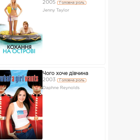
2005
Головна роль
Jenny Taylor
Чого хоче дівчина
2003
Головна роль
Daphne Reynolds