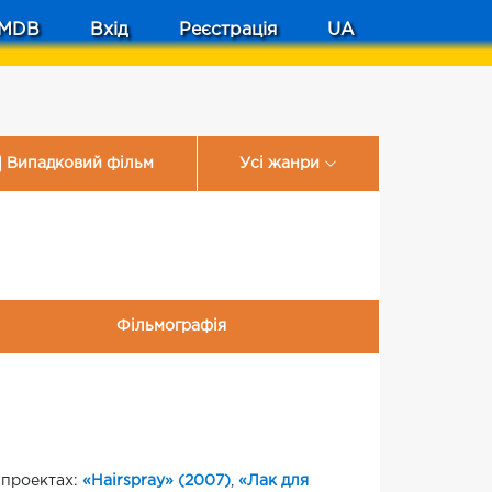
MDB
Вхід
Реєстрація
UA
Випадковий фільм
Усі жанри
Фільмографія
 проектах:
«Hairspray» (2007)
,
«Лак для