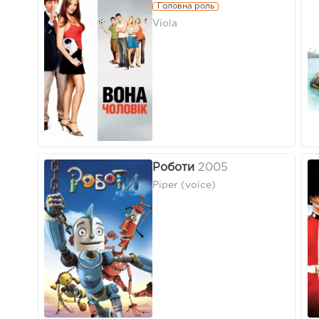
Головна роль
Viola
Роботи
2005
Piper (voice)