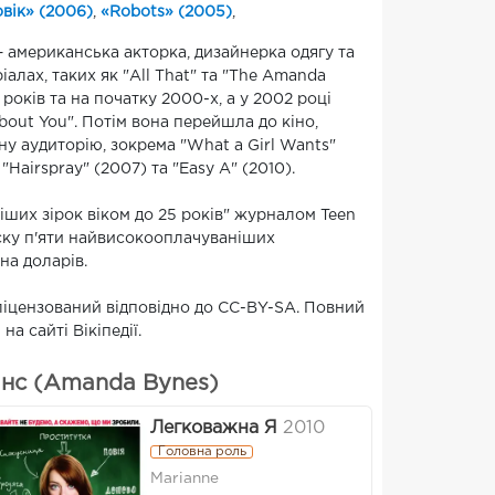
вік» (2006)
,
«Robots» (2005)
,
– американська акторка, дизайнерка одягу та
іалах, таких як "All That" та "The Amanda
 років та на початку 2000-х, а у 2002 році
About You". Потім вона перейшла до кіно,
ну аудиторію, зокрема "What a Girl Wants"
"Hairspray" (2007) та "Easy A" (2010).
ніших зірок віком до 25 років" журналом Teen
иску п'яти найвисокооплачуваніших
на доларів.
а ліцензований відповідно до CC-BY-SA. Повний
на сайті Вікіпедії.
йнс (Amanda Bynes)
Легковажна Я
2010
Головна роль
Marianne