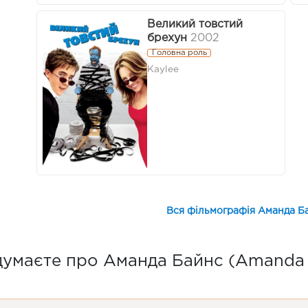
Великий товстий
брехун
2002
Головна роль
Kaylee
Вся фільмографія Аманда Б
думаєте про Аманда Байнс (Amanda 