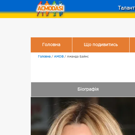
Талант
Головна
Що подивитись
Головна
/
AMDB
/
Аманда Байнс
Біографія