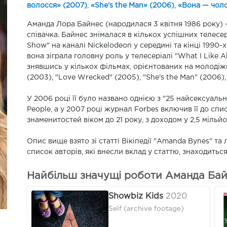
волосся» (2007)
,
«She's the Man» (2006)
,
«Вона — чоло
Аманда Лора Байнес (народилася 3 квітня 1986 року) 
співачка. Байнес знімалася в кількох успішних телесер
Show" на каналі Nickelodeon у середині та кінці 1990-х
вона зіграла головну роль у телесеріалі "What I Like 
знявшись у кількох фільмах, орієнтованих на молодіж
(2003), "Love Wrecked" (2005), "She's the Man" (2006), 
У 2006 році її було названо однією з "25 найсексуаль
People, а у 2007 році журнал Forbes включив її до сп
знаменитостей віком до 21 року, з доходом у 2,5 мільйо
Опис вище взято зі статті Вікіпедії "Amanda Bynes" т
список авторів, які внесли вклад у статтю, знаходиться 
Найбільш значущі роботи Аманда Ба
Showbiz Kids
2020
Self (archive footage)