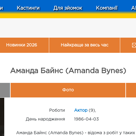
и
Кастинги
Для зйомок
Компанії
A
Новинки 2026
Найкраще за весь час
Аманда Байнс (Amanda Bynes)
Фото
Роботи
Актор
(9),
День народження
1986-04-03
Аманда Байнс (Amanda Bynes) - відома з робіт у таких