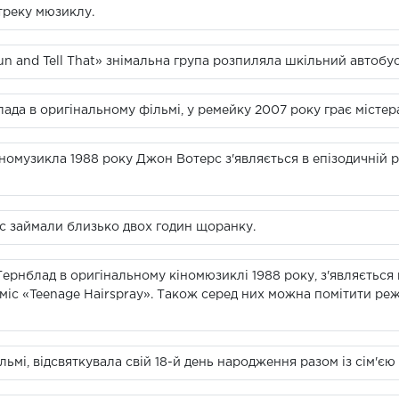
треку мюзиклу.
 and Tell That» знімальна група розпиляла шкільний автобус 
ада в оригінальному фільмі, у ремейку 2007 року грає містера
номузикла 1988 року Джон Вотерс з'являється в епізодичній р
с займали близько двох годин щоранку.
 Тернблад в оригінальному кіномюзиклі 1988 року, з'являється 
 міс «Teenage Hairspray». Також серед них можна помітити р
льмі, відсвяткувала свій 18-й день народження разом із сім'є