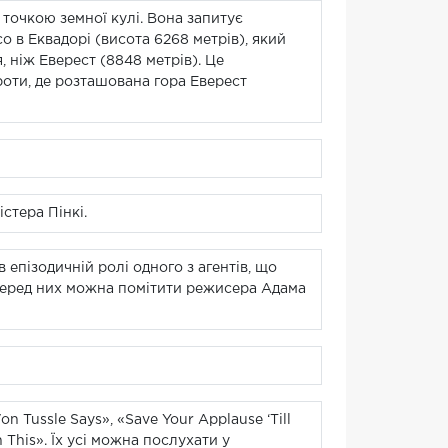
 точкою земної кулі. Вона запитує
о в Еквадорі (висота 6268 метрів), який
 ніж Еверест (8848 метрів). Це
ироти, де розташована гора Еверест
стера Пінкі.
 епізодичній ролі одного з агентів, що
 серед них можна помітити режисера Адама
n Tussle Says», «Save Your Applause ‘Till
an This». Їх усі можна послухати у