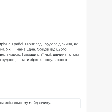
річна Трейсі Тернблад – чудова дівчина, як
а. Як і її мама Една. Обидві від цього
івницею. І заради цієї мрії, дівчина готова
труднощі і стати зіркою популярного
и на знімальному майданчику.