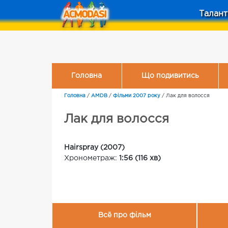
Талант
Головна
Що подивитись
Головна
/
AMDB
/
Фільми 2007 року
/
Лак для волосся
Лак для волосся
Hairspray (2007)
Хронометраж:
1:56 (116 хв)
Всё про фільм