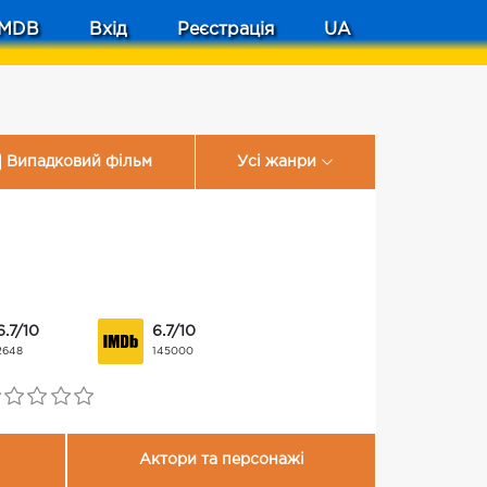
MDB
Вхід
Реєстрація
UA
Випадковий фільм
Усі жанри
6.7/10
6.7/10
2648
145000
Актори та персонажі