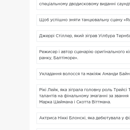
спеціальному дводисковому виданні саунд
Щоб успішно зняти танцювальну сцену «Run
Джеррі Стіллер, який зіграв Уілбура Тернбл
Режисер і автор сценарію оригінального кі
ранку, Балтіморе».
Укладання волосся та макіяж Аманди Байн
Рікі Лейк, яка зіграла головну роль Трейсі
талантів на фінальному змаганні за звання
Марка Шеймана і Скотта Віттмана.
Актриса Ніккі Блонскі, яка дебютувала у фі