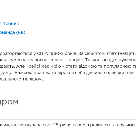
л Троник
оманда (66)
 розгортаються у США 1960-х років. За сюжетом, дев’ятнадцяти
янь: кумедна і заводна, співає і танцює. Тільки занадто пухкеньк
дають. Але Трейсі має мрію – стати відомою та популярною танц
дь-що. Важкою працею та вірою в себе дівчина долає життєві 
вального телешоу...
дром
ільмі, відсвяткувала своє 18-річчя разом з родиною та друзям