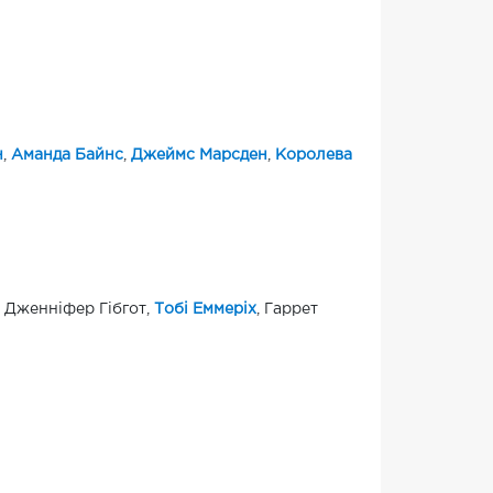
н
,
Аманда Байнс
,
Джеймс Марсден
,
Королева
, Дженніфер Гібгот,
Тобі Еммеріх
, Гаррет