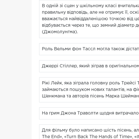
В одній зі сцен у шкільному класі вчитель
правильну відповідь, але не отримує її, ос
вважається найвіддаленішою точкою від це
відбувається через те, що земний діаметр 
(Джомолунгма).
Роль Вельми фон Тассл могла також дістат
Джеррі Стіллер, який зіграв в оригінальном
Рікі Лейк, яка зіграла головну роль Трейсі
займаються пошуком нових талантів, на фі
Шенкмана та авторів пісень Марка Шеймана
На грим Джона Траволти щодня витрачалося 
Для фільму було написано шість пісень, але 
The End», «Turn Back The Hands of Time», «It 