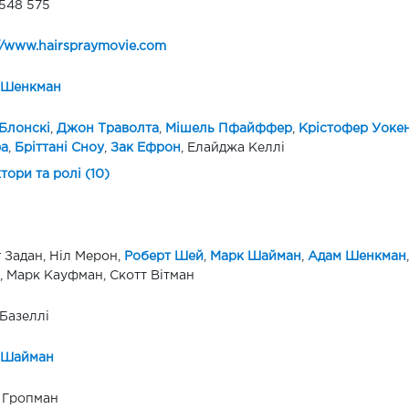
548 575
//www.hairspraymovie.com
 Шенкман
 Блонскі
,
Джон Траволта
,
Мішель Пфайффер
,
Крістофер Уоке
фа
,
Бріттані Сноу
,
Зак Ефрон
, Елайджа Келлі
ктори та ролі (10)
 Задан, Ніл Мерон,
Роберт Шей
,
Марк Шайман
,
Адам Шенкман
, Марк Кауфман, Скотт Вітман
Базеллі
 Шайман
 Гропман