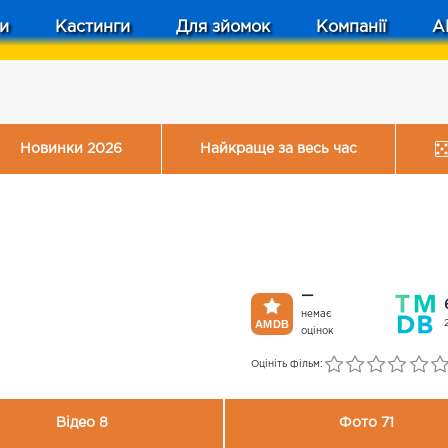
и
Кастинги
Для зйомок
Компанії
A
Новинки 2026
Найкраще за весь час
—
немає
оцінок
Оцініть фільм:
Відео 8
Фото 71