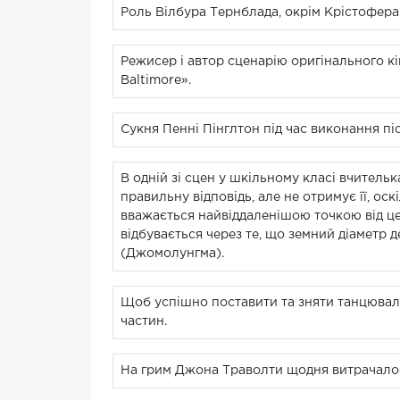
Роль Вілбура Тернблада, окрім Крістофера
Режисер і автор сценарію оригінального к
Baltimore».
Сукня Пенні Пінглтон під час виконання пісн
В одній зі сцен у шкільному класі вчительк
правильну відповідь, але не отримує її, ос
вважається найвіддаленішою точкою від це
відбувається через те, що земний діаметр 
(Джомолунгма).
Щоб успішно поставити та зняти танцюваль
частин.
На грим Джона Траволти щодня витрачалося