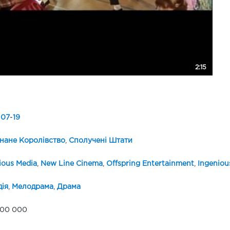
2:15
-
07
-
19
нане Королівство
,
Сполучені Штати
ious Media
,
New Line Cinema
,
Offspring Entertainment
,
Ingeniou
ія
,
Мелодрама
,
Драма
000 000