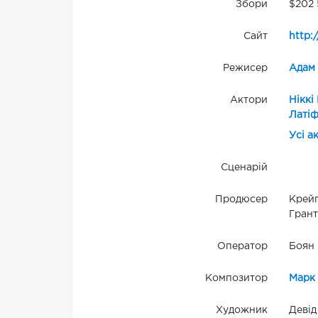
Збори
$202 
Сайт
http:
Режисер
Адам
Актори
Ніккі
Латі
Усі а
Сценарій
Продюсер
Крейг
Грант
Оператор
Боян 
Композитор
Марк
Художник
Девід