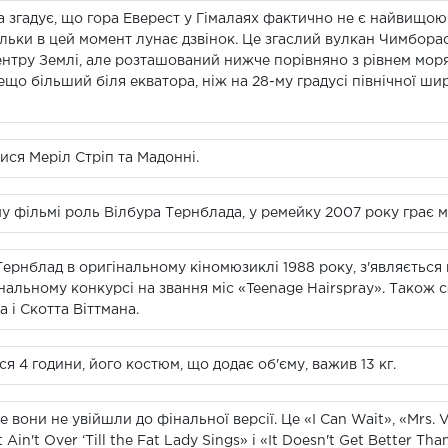
ка згадує, що гора Еверест у Гімалаях фактично не є найвищою
кільки в цей момент лунає дзвінок. Це згаслий вулкан Чимборас
нтру Землі, але розташований нижче порівняно з рівнем моря,
дещо більший біля екватора, ніж на 28-му градусі північної ш
ися Меріл Стріп та Мадонні.
у фільмі роль Вілбура Тернблада, у ремейку 2007 року грає мі
 Тернблад в оригінальному кіномюзиклі 1988 року, з'являється в
нальному конкурсі на звання міс «Teenage Hairspray». Також
 і Скотта Віттмана.
4 години, його костюм, що додає об'єму, важив 13 кг.
вони не увійшли до фінальної версії. Це «I Can Wait», «Mrs. Vo
Ain't Over ‘Till the Fat Lady Sings» і «It Doesn't Get Better Th