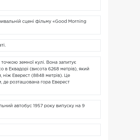
ривальній сцені фільму «Good Morning
ті.
 точкою земної кулі. Вона запитує
о в Еквадорі (висота 6268 метрів), який
 ніж Еверест (8848 метрів). Це
и, де розташована гора Еверест
льний автобус 1957 року випуску на 9