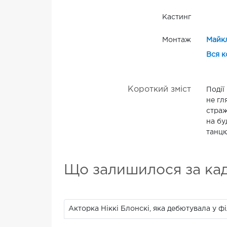
Кастинг
Монтаж
Майк
Вся к
Короткий зміст
Події
не гл
страж
на бу
танцю
Що залишилося за ка
Акторка Ніккі Блонскі, яка дебютувала у ф