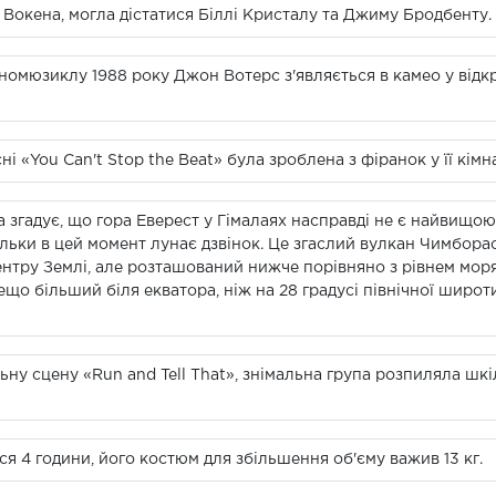
 Вокена, могла дістатися Біллі Кристалу та Джиму Бродбенту.
іномюзиклу 1988 року Джон Вотерс з'являється в камео у відк
і «You Can't Stop the Beat» була зроблена з фіранок у її кімна
а згадує, що гора Еверест у Гімалаях насправді не є найвищою
кільки в цей момент лунає дзвінок. Це згаслий вулкан Чимборас
нтру Землі, але розташований нижче порівняно з рівнем моря,
дещо більший біля екватора, ніж на 28 градусі північної широт
ну сцену «Run and Tell That», знімальна група розпиляла шкі
 4 години, його костюм для збільшення об'єму важив 13 кг.