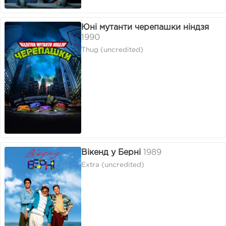
Юні мутанти черепашки ніндзя
1990
Thug (uncredited)
Вікенд у Берні
1989
Extra (uncredited)