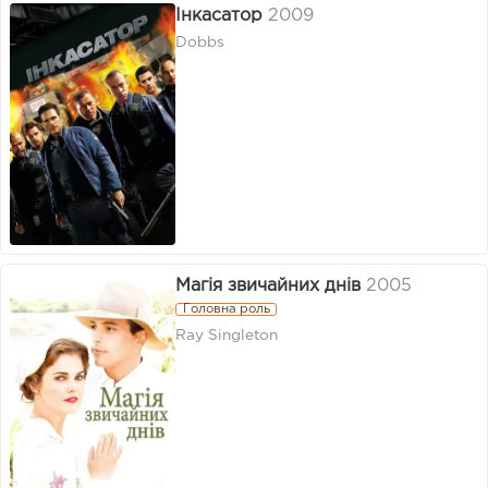
Інкасатор
2009
Dobbs
Магія звичайних днів
2005
Головна роль
Ray Singleton