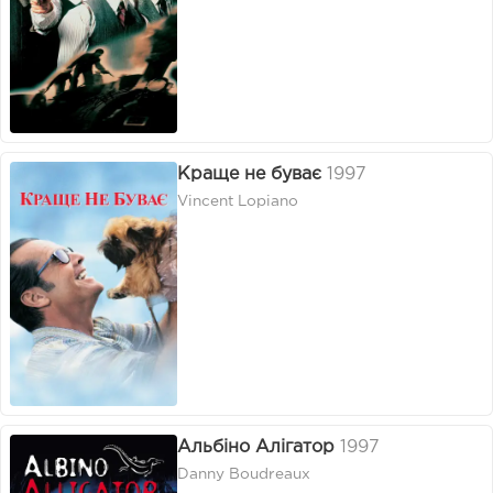
Краще не буває
1997
Vincent Lopiano
Альбіно Алігатор
1997
Danny Boudreaux