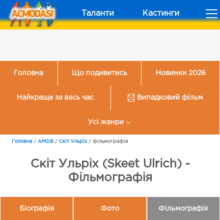
Таланти
Кастинги
Головна
Що подивитись
Новинки 2026
Найкраще за весь час
Випадковий фільм
Усі жанри
Головна
/
AMDB
/
Скіт Ульріх
/
Фільмографія
Скіт Ульріх (Skeet Ulrich) -
Фільмографія
Біографія
Фото
Фільмографія