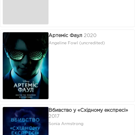
Артеміс Фаул
2020
Angeline Fowl (uncredited)
Вбивство у «Східному експресі»
2017
Sonia Armstrong