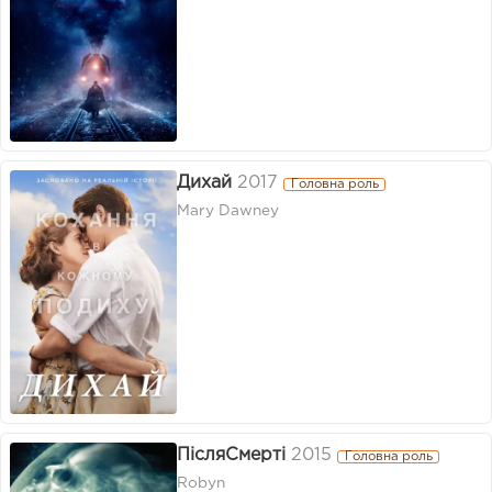
Дихай
2017
Головна роль
Mary Dawney
ПісляСмерті
2015
Головна роль
Robyn