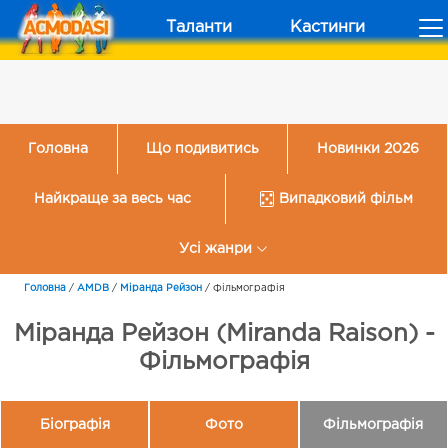
Таланти
Кастинги
Головна
Що подивитись
Новинки 2026
Найкраще за весь час
Випадковий фільм
Усі жанри
Головна
/
AMDB
/
Міранда Рейзон
/
Фільмографія
Міранда Рейзон (Miranda Raison) -
Фільмографія
Біографія
Фото
Фільмографія