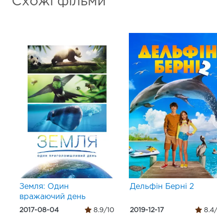
Схожі фільми
Земля: Один
Дельфін Берні 2
вражаючий день
2017-08-04
8.9/10
2019-12-17
8.4