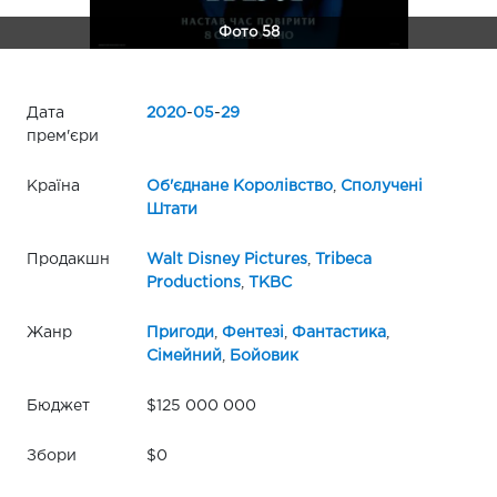
Фото 58
Дата
2020
-
05
-
29
прем'єри
Країна
Об'єднане Королівство
,
Сполучені
Штати
Продакшн
Walt Disney Pictures
,
Tribeca
Productions
,
TKBC
Жанр
Пригоди
,
Фентезі
,
Фантастика
,
Сімейний
,
Бойовик
Бюджет
$125 000 000
Збори
$0