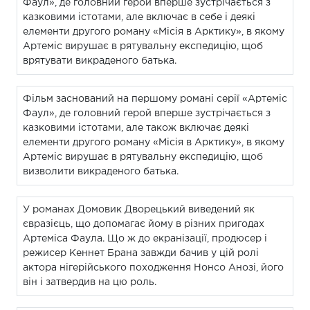
Фаул», де головний герой вперше зустрічається з
казковими істотами, але включає в себе і деякі
елементи другого роману «Місія в Арктику», в якому
Артеміс вирушає в рятувальну експедицію, щоб
врятувати викраденого батька.
Фільм заснований на першому романі серії «Артеміс
Фаул», де головний герой вперше зустрічається з
казковими істотами, але також включає деякі
елементи другого роману «Місія в Арктику», в якому
Артеміс вирушає в рятувальну експедицію, щоб
визволити викраденого батька.
У романах Домовик Дворецький виведений як
євразієць, що допомагає йому в різних пригодах
Артеміса Фаула. Що ж до екранізації, продюсер і
режисер Кеннет Брана завжди бачив у цій ролі
актора нігерійського походження Нонсо Анозі, його
він і затвердив на цю роль.