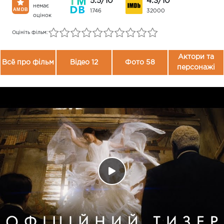
5.5/10
4.3/10
немає
1746
32000
оцінок
Оцініть фільм:
Актори та
Всё про фільм
Відео 12
Фото 58
персонажі