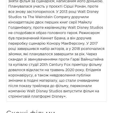
зняти фільм за сценарієм, написаним його донькою.
Планувалася участь у проєкті Сірші Ронан, проте
все знову застопорилося. У 2013 році Walt Disney
Studios та The Weinstein Company доручили
кіноадаптацію двох перших книг серії Майклу
Голденбергу, проте керівництву Walt Disney Studios
не сподобався образ головного героя. Режисером
був призначений Кеннет Брана, а він доручив
переробку сценарію Конору МакФерсону. У 2017
році завершився набір акторів, а у 2018 розпочалися
зйомки, які планувалося завершити за рік. Через
скандал зі звинуваченнями проти Гарві Вайнштейна
та купівлю студії 20th Century Fox прем'єру фільму
довелося відкласти на травень 2020 року. Епідемія
коронавірусу, а також невдоволення публіки
змінами в подачі матеріалу, що стали очевидними
після показу трейлера до фільму, переконали
компанію Walt Disney Studios випустити фільм на
стрімінговій платформі Disney+.