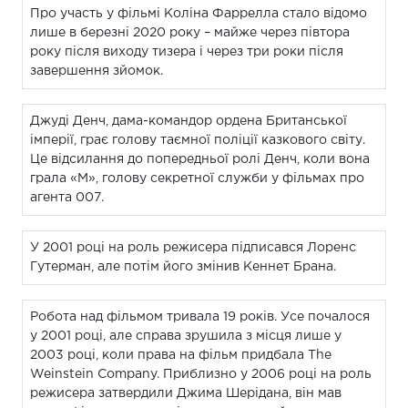
Про участь у фільмі Коліна Фаррелла стало відомо
лише в березні 2020 року – майже через півтора
року після виходу тизера і через три роки після
завершення зйомок.
Джуді Денч, дама-командор ордена Британської
імперії, грає голову таємної поліції казкового світу.
Це відсилання до попередньої ролі Денч, коли вона
грала «М», голову секретної служби у фільмах про
агента 007.
У 2001 році на роль режисера підписався Лоренс
Гутерман, але потім його змінив Кеннет Брана.
Робота над фільмом тривала 19 років. Усе почалося
у 2001 році, але справа зрушила з місця лише у
2003 році, коли права на фільм придбала The
Weinstein Company. Приблизно у 2006 році на роль
режисера затвердили Джима Шерідана, він мав