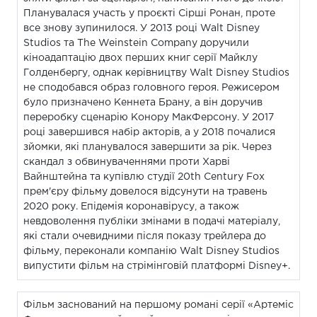
Планувалася участь у проєкті Сірші Ронан, проте
все знову зупинилося. У 2013 році Walt Disney
Studios та The Weinstein Company доручили
кіноадаптацію двох перших книг серії Майклу
Голденбергу, однак керівництву Walt Disney Studios
не сподобався образ головного героя. Режисером
було призначено Кеннета Брану, а він доручив
переробку сценарію Конору МакФерсону. У 2017
році завершився набір акторів, а у 2018 почалися
зйомки, які планувалося завершити за рік. Через
скандал з обвинуваченнями проти Харві
Вайнштейна та купівлю студії 20th Century Fox
прем'єру фільму довелося відсунути на травень
2020 року. Епідемія коронавірусу, а також
невдоволення публіки змінами в подачі матеріалу,
які стали очевидними після показу трейлера до
фільму, переконали компанію Walt Disney Studios
випустити фільм на стрімінговій платформі Disney+.
Фільм заснований на першому романі серії «Артеміс