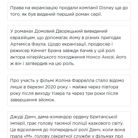
Права на екранізацію продали компанії Disney ще до
того, як був виданий перший роман серії.
У романах Домовий Дворецький виведений
євразійцем, що допомагає йому в різних пригодах
Артеміса Фаула. Щодо екранізації, продюсер і
режисер Кеннет Брана завжди бачив у цій ролі
актора нігерійського походження Нонсо Анозі, його
ж він і затвердив на цю роль.
Про участь у фільмі Коліна Фаррелла стало відомо
лише в березні 2020 року – майже через півтора
року після виходу тізера та через три роки після
завершення зйомок.
Джуді Денч, дама-командор ордену Британської
імперії, грає голову таємної поліції казкового світу.
Це відсилання до попередньої ролі Денч, коли вона
грала «М», голову секретної служби у фільмах про