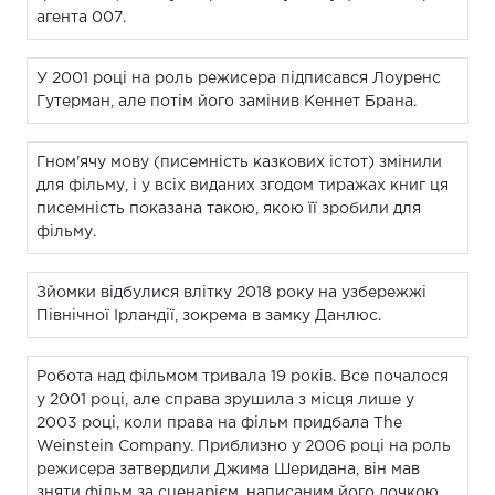
агента 007.
У 2001 році на роль режисера підписався Лоуренс
Гутерман, але потім його замінив Кеннет Брана.
Гном'ячу мову (писемність казкових істот) змінили
для фільму, і у всіх виданих згодом тиражах книг ця
писемність показана такою, якою її зробили для
фільму.
Зйомки відбулися влітку 2018 року на узбережжі
Північної Ірландії, зокрема в замку Данлюс.
Робота над фільмом тривала 19 років. Все почалося
у 2001 році, але справа зрушила з місця лише у
2003 році, коли права на фільм придбала The
Weinstein Company. Приблизно у 2006 році на роль
режисера затвердили Джима Шеридана, він мав
зняти фільм за сценарієм, написаним його дочкою.