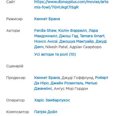
Сайт
https://www.disneyplus.com/movies/arte
mis-fowl/7GHUkgt7iSgR
Режисер
Кеннет Брана
Актори
Ferdia Shaw
,
Колін Фаррелл
,
Лара
Макдоннелл
,
Джош Гад
,
Tamara Smart
,
Нонсо Анозі
,
Джошуа Макгуайр
,
Джуді
Денч
, Nikesh Patel, Адріан Скарборо
Усі актори та ролі (10)
Сценарій
Продюсер
Кеннет Брана
, Джуді Гоффлунд,
Роберт
Де Ніро
,
Джейн Розенталь
,
Метью
Дженкінс
, Ангус Мор Гордон
Оператор
Харіс Замбарлукос
Композитор
Патрік Дойл