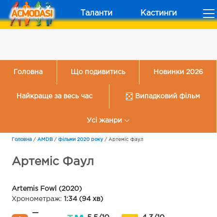
Таланти
Кастинги
Головна
Що подивитись
Новинки 2026
Найкраще за весь час
Випадковий фільм
Усі жанри
Головна
/
AMDB
/
Фільми 2020 року
/
Артеміс Фаул
Артеміс Фаул
Artemis Fowl (2020)
Хронометраж:
1:34 (94 хв)
—