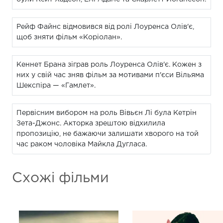
Рейф Файнс відмовився від ролі Лоуренса Олів'є,
щоб зняти фільм «Коріолан».
Кеннет Брана зіграв роль Лоуренса Олів'є. Кожен з
них у свій час зняв фільм за мотивами п'єси Вільяма
Шекспіра — «Гамлет».
Первісним вибором на роль Вівьєн Лі була Кетрін
Зета-Джонс. Акторка зрештою відхилила
пропозицію, не бажаючи залишати хворого на той
час раком чоловіка Майкла Дугласа.
Схожі фільми