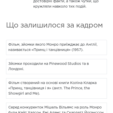
достовірні факти, а також чутки, що
кружляли навколо тих подій.
Що залишилося за кадром
Фільм, зйомки якого Монро приїжджає до Англії,
називається «Принц і танцівниця» (1957).
Зйомки проходили на Pinewood Studios та в
Лондоні.
Фільм створений на основі книги Коліна Кларка
«Принц, танцівниця і я» (англ. The Prince, the
Showgirl and Me).
Серед конкуренток Мішель Вільямс на роль Монро
були Кейт Хадсон, Емі Адамс та Скарлетт Йоганссон.