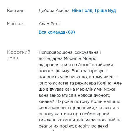
Кастинг
Дебора Аквіла,
Ніна Голд
,
Тріша Вуд
Монтаж
Адам Рехт
Вся команда (69)
Короткий
Неперевершена, сексуальна і
зміст
легендарна Мерилін Монро
відправляється до Англії на зйомки
нового фільму. Вона зачаровує і
полонить усіх навколо, в тому числі -
юного асистента режисера Коліна. Але
що відчуває сама Мерилін? Чи може
вона закохатися в недосвідченого
юнака? 40 років потому Колін напише
свої знамениті щоденники, які лягли в
основу картини про неймовірний
тиждень кохання. Фільм заснований на
реальних подіях, висвітлює деякі