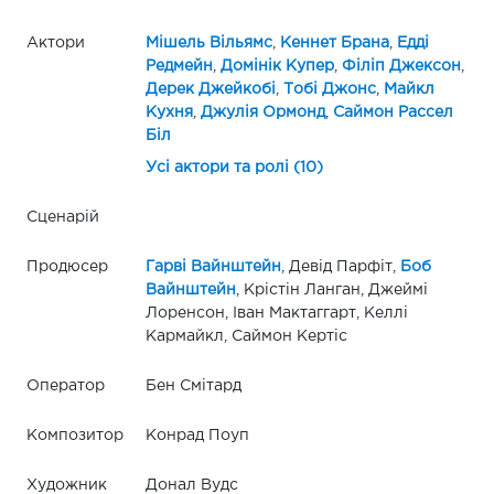
Актори
Мішель Вільямс
,
Кеннет Брана
,
Едді
Редмейн
,
Домінік Купер
,
Філіп Джексон
,
Дерек Джейкобі
,
Тобі Джонс
,
Майкл
Кухня
,
Джулія Ормонд
,
Саймон Рассел
Біл
Усі актори та ролі (10)
Сценарій
Продюсер
Гарві Вайнштейн
, Девід Парфіт,
Боб
Вайнштейн
, Крістін Ланган, Джеймі
Лоренсон, Іван Мактаггарт, Келлі
Кармайкл, Саймон Кертіс
Оператор
Бен Смітард
Композитор
Конрад Поуп
Художник
Донал Вудс