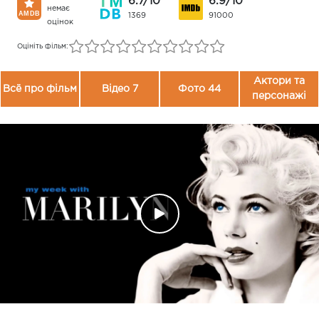
6.7/10
6.9/10
немає
1369
91000
оцінок
Оцініть фільм:
Актори та
Всё про фільм
Відео 7
Фото 44
персонажі