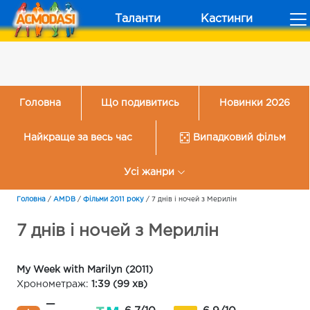
Таланти
Кастинги
Головна
Що подивитись
Новинки 2026
Найкраще за весь час
Випадковий фільм
Усі жанри
Головна
/
AMDB
/
Фільми 2011 року
/
7 днів і ночей з Мерилін
7 днів і ночей з Мерилін
My Week with Marilyn (2011)
Хронометраж:
1:39 (99 хв)
—