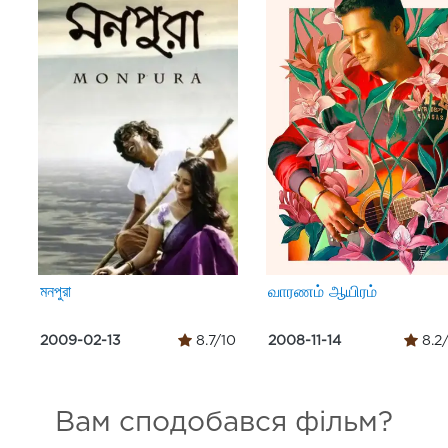
মনপুরা
வாரணம் ஆயிரம்
2009-02-13
8.7/10
2008-11-14
8.2
Вам сподобався фільм?