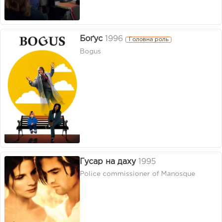
Боґус
1996
Головна роль
Bogus
Гусар на даху
1995
Police commissioner of Manosque