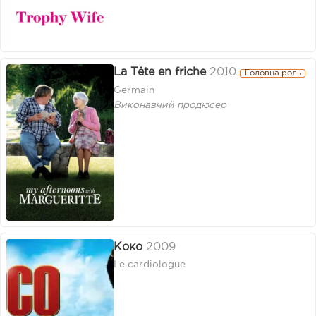
La Tête en friche
2010
Головна роль
Germain
Виконавчий продюсер
Коко
2009
Le cardiologue