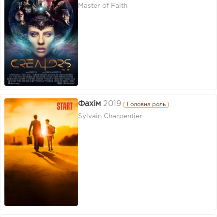
Master of Faith
Фахім
2019
Головна роль
Sylvain Charpentier