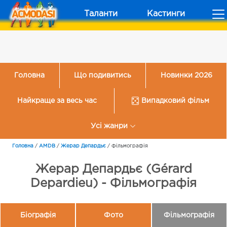
Таланти
Кастинги
Головна
Що подивитись
Новинки 2026
Найкраще за весь час
Випадковий фільм
Усі жанри
Головна
/
AMDB
/
Жерар Депардьє
/
Фільмографія
Жерар Депардьє (Gérard
Depardieu) - Фільмографія
Біографія
Фото
Фільмографія