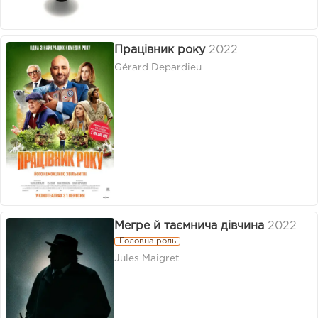
Працівник року
2022
Gérard Depardieu
Мегре й таємнича дівчина
2022
Головна роль
Jules Maigret