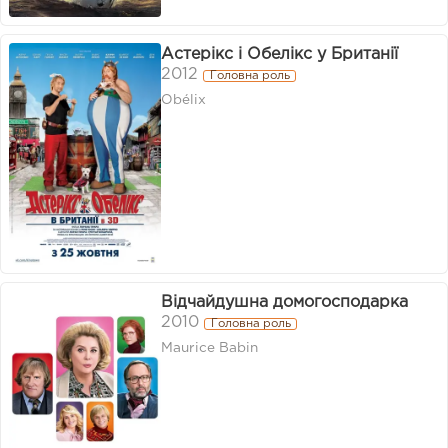
Астерікс і Обелікс у Британії
2012
Головна роль
Obélix
Відчайдушна домогосподарка
2010
Головна роль
Maurice Babin