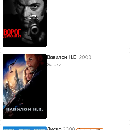
Вавилон Н.Е.
2008
Gorsky
Диско
2008