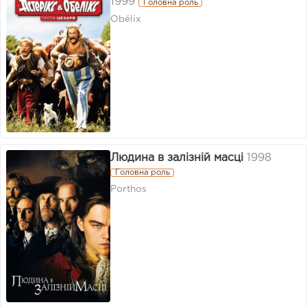
1999
Головна роль
Obélix
Людина в залізній масці
1998
Головна роль
Porthos