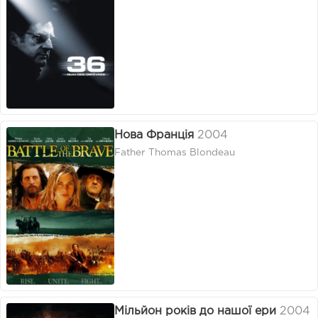
Нова Франція
2004
Father Thomas Blondeau
Мільйон років до нашої ери
2004