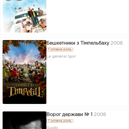
Бешкетники з Тімпельбаху
2008
Головна роль
Le général Igor
Ворог держави № 1
2008
Головна роль
Guido