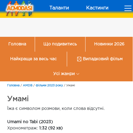
Таланти
Кастинги
Головна
Що подивитись
Новинки 2026
Найкраще за весь час
Випадковий фільм
Усі жанри
Головна
/
AMDB
/
Фільми 2023 року
/
Умамі
Умамі
Їжа є символом розмови, коли слова відсутні.
Umami no Tabi (2023)
Хронометраж:
1:32 (92 хв)