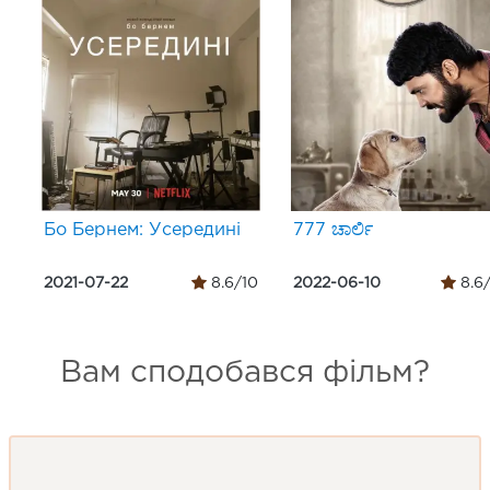
Бо Бернем: Усередині
777 ಚಾರ್ಲಿ
2021-07-22
8.6/10
2022-06-10
8.6
Вам сподобався фільм?