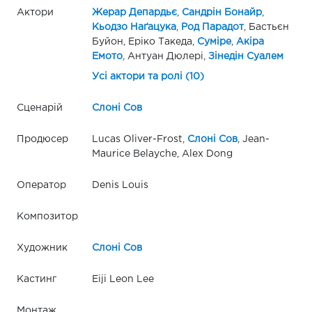
Актори
Жерар Депардьє
,
Сандрін Бонайр
,
Кьодзо Наґацука
,
Род Парадот
, Бастьєн
Буйон, Еріко Такеда,
Суміре
,
Акіра
Емото
, Антуан Дюлері,
Зінедін Суалем
Усі актори та ролі (10)
Сценарій
Слоні Сов
Продюсер
Lucas Oliver-Frost,
Слоні Сов
, Jean-
Maurice Belayche, Alex Dong
Оператор
Denis Louis
Композитор
Художник
Слоні Сов
Кастинг
Eiji Leon Lee
Монтаж