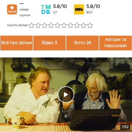
—
5.8/10
5.8/10
немає
37
807
оцінок
Оцініть фільм:
Актори та
Всё про фільм
Відео 3
Фото 26
персонажі
1:52