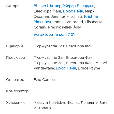
Актори
Вільям Шатнер
,
Жерар Депардьє
,
Елеонора Фані,
Брюс Пейн
, Марк
Фьорині, Jennifer Mischiati,
Kristina
Pimenova
, Jonna Cambrand, Elisabetta
Coraini, Fredrik Pellek Åsly
Усі актори та ролі (10)
Сценарій
П'єржузеппе Зая, Елеонора Фані
Продюсер
П'єржузеппе Зая, Елеонора Фані,
П'єржузеппе Зая, Елеонора Фані, Michel
Vandewalle,
Брюс Пейн
, Bruce Payne
Оператор
Ezio Gamba
Композитор
Художник
Maksym Kulytskyi, Фелікс Лепадату, Sara
Vittonato