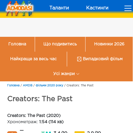
Таланти
Кастинги
Головна
Що подивитись
Новинки 2026
Найкраще за весь час
Випадковий фільм
Усі жанри
Головна
/
AMDB
/
Фільми 2020 року
/
Creators: The Past
Creators: The Past
Creators: The Past (2020)
Хронометраж:
1:54 (114 хв)
—