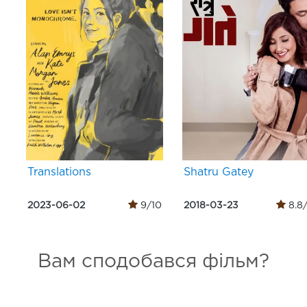
Translations
Shatru Gatey
2023-06-02
9/10
2018-03-23
8.8
Вам сподобався фільм?