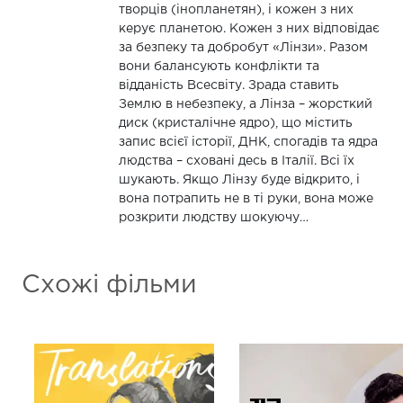
творців (інопланетян), і кожен з них
керує планетою. Кожен з них відповідає
за безпеку та добробут «Лінзи». Разом
вони балансують конфлікти та
відданість Всесвіту. Зрада ставить
Землю в небезпеку, а Лінза – жорсткий
диск (кристалічне ядро), що містить
запис всієї історії, ДНК, спогадів та ядра
людства – сховані десь в Італії. Всі їх
шукають. Якщо Лінзу буде відкрито, і
вона потрапить не в ті руки, вона може
розкрити людству шокуючу…
Схожі фільми