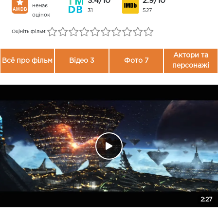
3.4/10
2.9/10
немає
31
527
оцінок
Оцініть фільм:
Актори та
Всё про фільм
Відео 3
Фото 7
персонажі
2:27