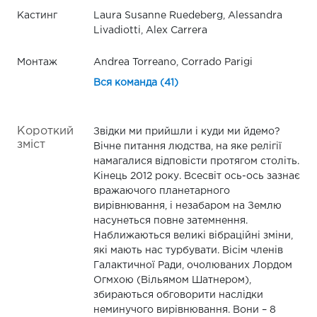
Кастинг
Laura Susanne Ruedeberg, Alessandra
Livadiotti, Alex Carrera
Монтаж
Andrea Torreano, Corrado Parigi
Вся команда (41)
Короткий
Звідки ми прийшли і куди ми йдемо?
зміст
Вічне питання людства, на яке релігії
намагалися відповісти протягом століть.
Кінець 2012 року. Всесвіт ось-ось зазнає
вражаючого планетарного
вирівнювання, і незабаром на Землю
насунеться повне затемнення.
Наближаються великі вібраційні зміни,
які мають нас турбувати. Вісім членів
Галактичної Ради, очолюваних Лордом
Огмхою (Вільямом Шатнером),
збираються обговорити наслідки
неминучого вирівнювання. Вони – 8