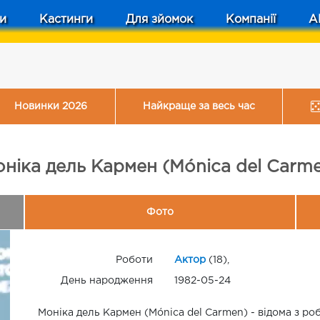
и
Кастинги
Для зйомок
Компанії
A
Новинки 2026
Найкраще за весь час
ніка дель Кармен (Mónica del Carm
Фото
Роботи
Актор
(18),
День народження
1982-05-24
Моніка дель Кармен (Mónica del Carmen) - відома з роб