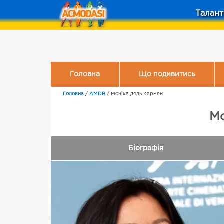
Талант
Головна
Що подивитись
Головна
/
AMDB
/
Моніка дель Кармен
Мо
Біографія