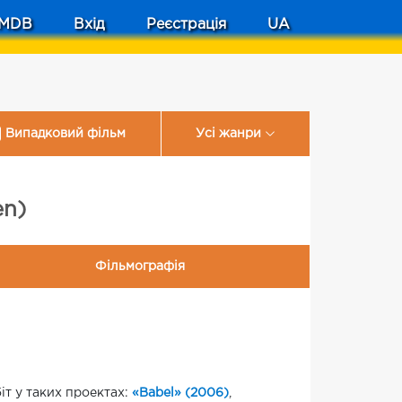
MDB
Вхід
Реєстрація
UA
Випадковий фільм
Усі жанри
en)
Фільмографія
іт у таких проектах:
«Babel» (2006)
,