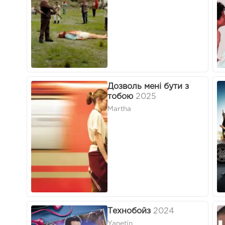
Дозволь мені бути з
тобою
2025
Martha
Технобойз
2024
Yanetín