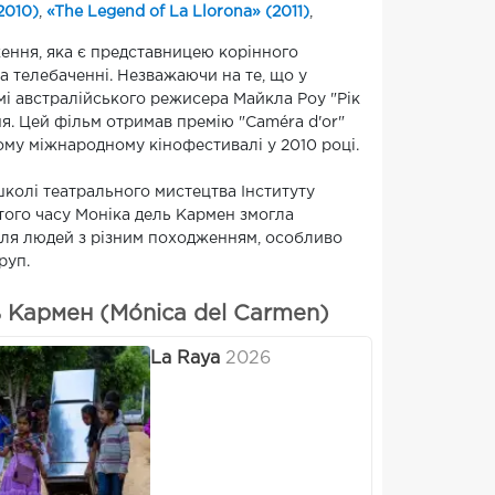
2010)
,
«The Legend of La Llorona» (2011)
,
ення, яка є представницею корінного
 на телебаченні. Незважаючи на те, що у
мі австралійського режисера Майкла Роу "Рік
ня. Цей фільм отримав премію "Caméra d'or"
му міжнародному кінофестивалі у 2010 році.
колі театрального мистецтва Інституту
 того часу Моніка дель Кармен змогла
 для людей з різним походженням, особливо
руп.
 Кармен (Mónica del Carmen)
La Raya
2026