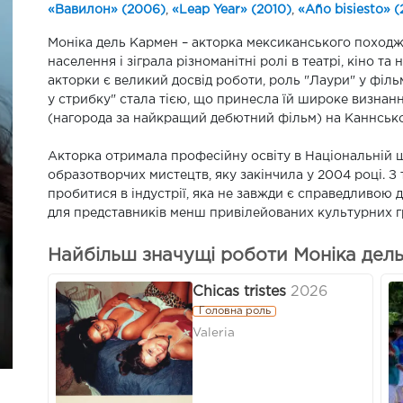
«Вавилон» (2006)
,
«Leap Year» (2010)
,
«Año bisiesto» (
Моніка дель Кармен – акторка мексиканського походж
населення і зіграла різноманітні ролі в театрі, кіно та
акторки є великий досвід роботи, роль "Лаури" у філь
у стрибку" стала тією, що принесла їй широке визнан
(нагорода за найкращий дебютний фільм) на Каннсько
Акторка отримала професійну освіту в Національній ш
образотворчих мистецтв, яку закінчила у 2004 році. З
пробитися в індустрії, яка не завжди є справедливою
для представників менш привілейованих культурних г
Найбільш значущі роботи Моніка дель
Chicas tristes
2026
Головна роль
Valeria