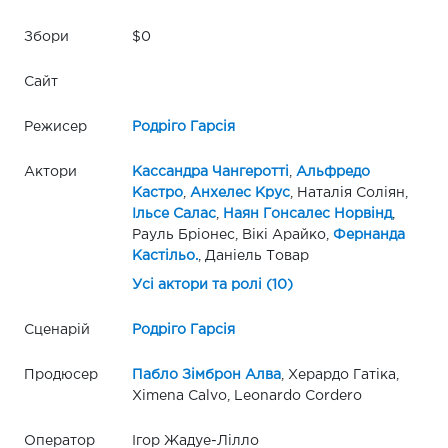
Збори
$0
Сайт
Режисер
Родріго Гарсія
Актори
Кассандра Чангеротті
,
Альфредо
Кастро
,
Анхелес Крус
, Наталія Соліян,
Ільсе Салас
,
Наян Гонсалес Норвінд
,
Рауль Бріонес, Вікі Арайко,
Фернанда
Кастільо.
, Даніель Товар
Усі актори та ролі (10)
Сценарій
Родріго Гарсія
Продюсер
Пабло Зімброн Алва
, Херардо Гатіка,
Ximena Calvo, Leonardo Cordero
Оператор
Ігор Жадуе-Лілло