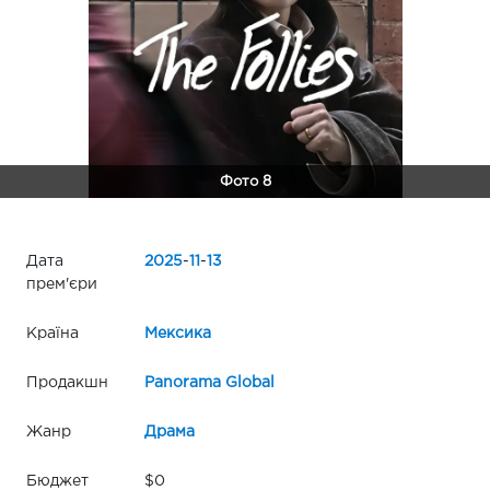
Фото 8
Дата
2025
-
11
-
13
прем'єри
Країна
Мексика
Продакшн
Panorama Global
Жанр
Драма
Бюджет
$0