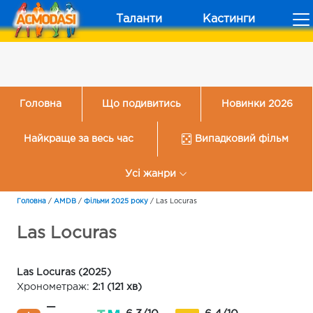
Таланти
Кастинги
Головна
Що подивитись
Новинки 2026
Найкраще за весь час
Випадковий фільм
Усі жанри
Головна
/
AMDB
/
Фільми 2025 року
/
Las Locuras
Las Locuras
Las Locuras (2025)
Хронометраж:
2:1 (121 хв)
—