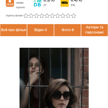
6.3/10
6.4/10
немає
27
516
оцінок
Оцініть фільм:
Актори та
Всё про фільм
Відео 0
Фото 8
персонажі