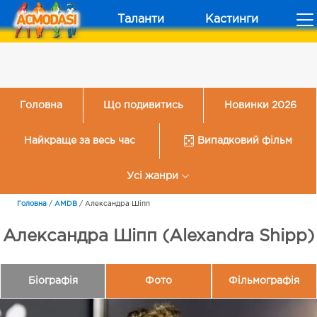
Таланти
Кастинги
Головна
Що подивитись
Новинки 2026
Найкраще за весь час
Випадковий фільм
Усі жанри
Головна
/
AMDB
/
Александра Шіпп
Александра Шіпп (Alexandra Shipp)
Біографія
Фото
Фільмографія