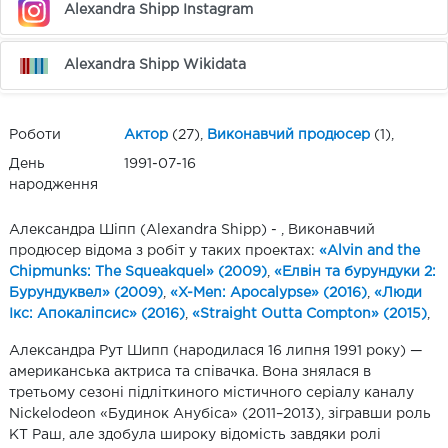
Alexandra Shipp Instagram
Alexandra Shipp Wikidata
Роботи
Актор
(27),
Виконавчий продюсер
(1),
День
1991-07-16
народження
Александра Шіпп (Alexandra Shipp) - , Виконавчий
продюсер відома з робіт у таких проектах:
«Alvin and the
Chipmunks: The Squeakquel» (2009)
,
«Елвін та бурундуки 2:
Бурундуквел» (2009)
,
«X-Men: Apocalypse» (2016)
,
«Люди
Ікс: Апокаліпсис» (2016)
,
«Straight Outta Compton» (2015)
,
Александра Рут Шипп (народилася 16 липня 1991 року) —
американська актриса та співачка. Вона знялася в
третьому сезоні підліткиного містичного серіалу каналу
Nickelodeon «Будинок Анубіса» (2011–2013), зігравши роль
КТ Раш, але здобула широку відомість завдяки ролі