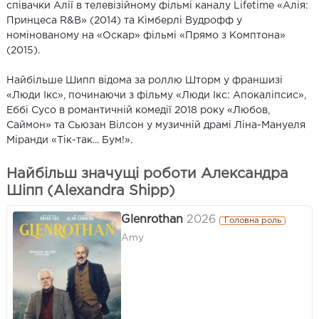
співачки Алії в телевізійному фільмі каналу Lifetime «Алія:
Принцеса R&B» (2014) та Кімберлі Вудрофф у
номінованому на «Оскар» фільмі «Прямо з Комптона»
(2015).
Найбільше Шипп відома за роллю Шторм у франшизі
«Люди Ікс», починаючи з фільму «Люди Ікс: Апокаліпсис»,
Еббі Сусо в романтичній комедії 2018 року «Любов,
Саймон» та Сьюзан Вілсон у музичній драмі Ліна-Мануеля
Міранди «Тік-так... Бум!».
Найбільш значущі роботи Александра
Шіпп (Alexandra Shipp)
Glenrothan
2026
Головна роль
Amy