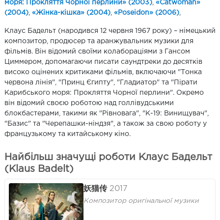
моря: Прокляття Чорної перлини» (2003)
,
«Catwoman»
(2004)
,
«Жінка-кішка» (2004)
,
«Poseidon» (2006)
,
Клаус Бадельт (народився 12 червня 1967 року) – німецький
композитор, продюсер та аранжувальник музики для
фільмів. Він відомий своїми колабораціями з Гансом
Циммером, допомагаючи писати саундтреки до десятків
високо оцінених критиками фільмів, включаючи "Тонка
червона лінія", "Принц Єгипту", "Гладиатор" та "Пірати
Карибського моря: Прокляття Чорної перлини". Окремо
він відомий своєю роботою над голлівудськими
блокбастерами, такими як "Рівновага", "К-19: Винищувач",
"Базис" та "Черепашки-ніндзя", а також за свою роботу у
французькому та китайському кіно.
Найбільш значущі роботи Клаус Бадельт
(Klaus Badelt)
妖猫传
2017
Композитор оригінальної музики