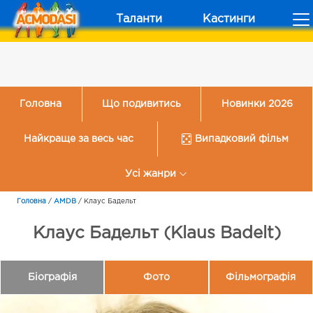
Таланти
Кастинги
Головна
Що подивитись
Новинки 2026
Найкраще за весь час
Випадковий фільм
Усі жанри
Головна
/
AMDB
/
Клаус Бадельт
Клаус Бадельт (Klaus Badelt)
Біографія
Фото
Фільмографія