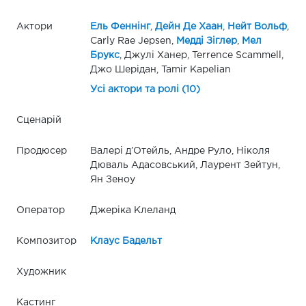
Актори
Ель Феннінг
,
Дейн Де Хаан
,
Нейт Вольф
,
Carly Rae Jepsen,
Медді Зіглер
,
Мел
Брукс
, Джулі Ханер, Terrence Scammell,
Джо Шерідан, Tamir Kapelian
Усі актори та ролі (10)
Сценарій
Продюсер
Валері д’Отейль, Андре Руло, Ніколя
Дюваль Адасовський, Лаурент Зейтун,
Ян Зеноу
Оператор
Джеріка Клеланд
Композитор
Клаус Бадельт
Художник
Кастинг