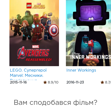
LEGO. Супергерої
Inner Workings
Marvel: Месники.
Возз'єднання
2015-11-16
8.9/10
2016-11-23
8.7
Вам сподобався фільм?