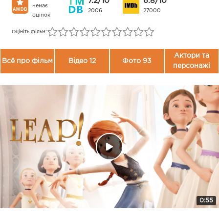
7.2/10
6.8/10
немає
2006
27000
оцінок
Оцініть фільм:
Актори та
Всё про фільм
Відео 12
Фото 93
персонажі
0:55