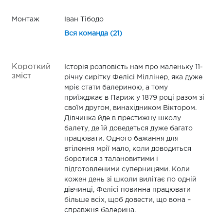
Монтаж
Іван Тібодо
Вся команда (21)
Короткий
Історія розповість нам про маленьку 11-
зміст
річну сирітку Фелісі Міллінер, яка дуже
мріє стати балериною, а тому
приїжджає в Париж у 1879 році разом зі
своїм другом, винахідником Віктором.
Дівчинка йде в престижну школу
балету, де їй доведеться дуже багато
працювати. Одного бажання для
втілення мрії мало, коли доводиться
боротися з талановитими і
підготовленими суперницями. Коли
кожен день зі школи вилітає по одній
дівчинці, Фелісі повинна працювати
більше всіх, щоб довести, що вона –
справжня балерина.