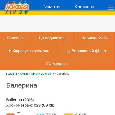
Таланти
Кастинги
Головна
Що подивитись
Новинки 2026
Найкраще за весь час
Випадковий фільм
Усі жанри
Головна
/
AMDB
/
Фільми 2016 року
/
Балерина
Балерина
Ballerina (2016)
Хронометраж:
1:29 (89 хв)
—