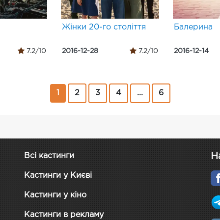
Жінки 20-го століття
Балерина
7.2/10
2016-12-28
7.2/10
2016-12-14
1
2
3
4
...
6
Н
Всі кастинги
Кастинги у Києві
Кастинги у кіно
Кастинги в рекламу