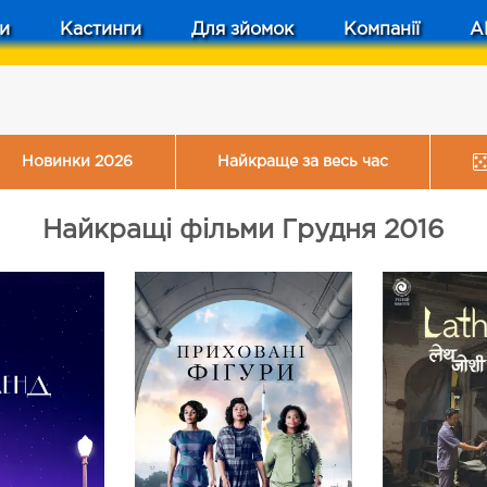
и
Кастинги
Для зйомок
Компанії
A
Новинки 2026
Найкраще за весь час
Найкращі фільми Грудня 2016