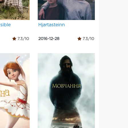
sible
Hjartasteinn
7.3/10
2016-12-28
7.3/10