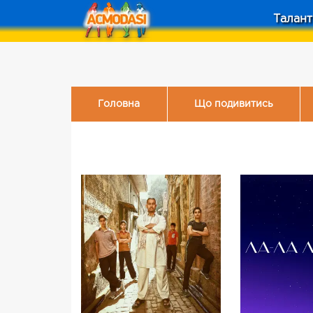
Талант
Головна
Що подивитись