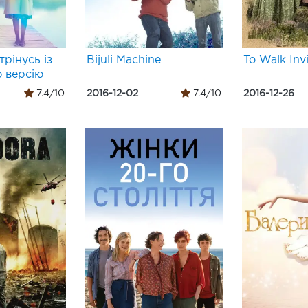
трінусь із
Bijuli Machine
To Walk Invi
 версію
7.4/10
2016-12-02
7.4/10
2016-12-26