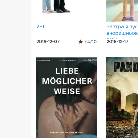
2+1
Завтра я зус
вчорашньою
тебе
2016-12-07
7.4/10
2016-12-17