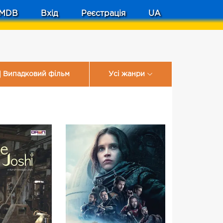
MDB
Вхід
Реєстрація
UA
Випадковий фільм
Усі жанри