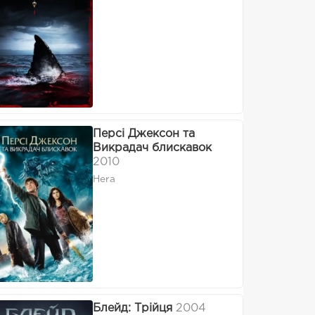
Персі Джексон та
Викрадач блискавок
2010
Hera
Блейд: Трійця
2004