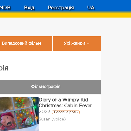
MDB
Вхід
Реєстрація
UA
Випадковий фільм
Усі жанри
фія
Фільмографія
Diary of a Wimpy Kid
Christmas: Cabin Fever
2023
Головна роль
Susan (voice)