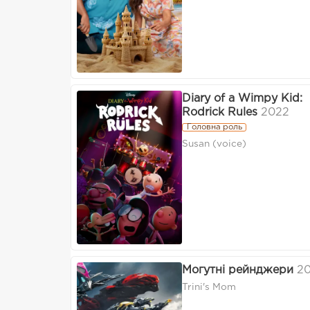
Diary of a Wimpy Kid:
Rodrick Rules
2022
Головна роль
Susan (voice)
Могутні рейнджери
20
Trini's Mom