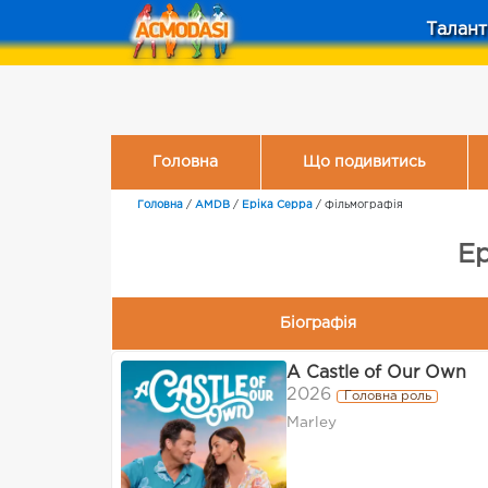
Талант
Головна
Що подивитись
Головна
/
AMDB
/
Еріка Серра
/
Фільмографія
Ер
Біографія
A Castle of Our Own
2026
Головна роль
Marley