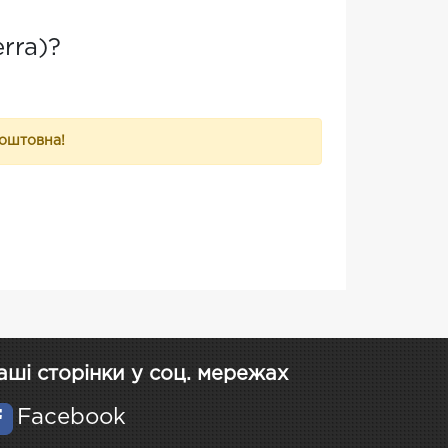
rra)?
коштовна!
аші сторінки у соц. мережах
Facebook