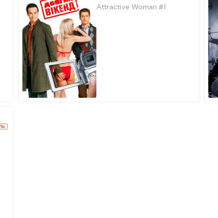
Attractive Woman #1
ль