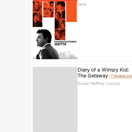
Sela
Diary of a Wimpy Kid:
The Getaway
Головна ро
Susan Heffley (voice)