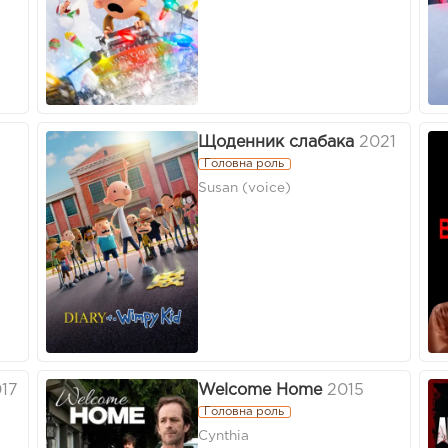
Щоденник слабака
2021
Головна роль
Susan (voice)
17
Welcome Home
2015
Головна роль
Cynthia