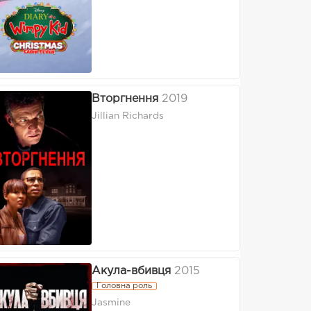
Вторгнення
2019
Jillian Richards
Акула-вбивця
2015
Головна роль
Jasmine