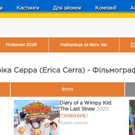
и
Кастинги
Для зйомок
Компанії
A
Новинки 2026
Найкраще за весь час
іка Серра (Erica Cerra) - Фільмогра
Фото
Diary of a Wimpy Kid:
The Last Straw
2025
Головна роль
Susan (voice)