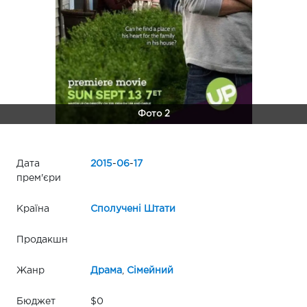
Фото 2
Дата
2015
-
06
-
17
прем'єри
Країна
Сполучені Штати
Продакшн
Жанр
Драма
,
Сімейний
Бюджет
$0