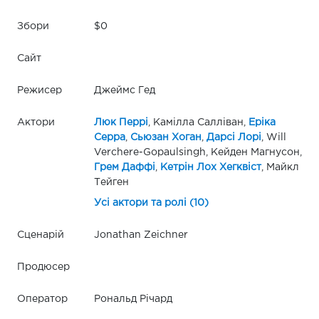
Збори
$0
Сайт
Режисер
Джеймс Гед
Актори
Люк Перрі
, Камілла Салліван,
Еріка
Серра
,
Сьюзан Хоган
,
Дарсі Лорі
, Will
Verchere-Gopaulsingh, Кейден Магнусон,
Грем Даффі
,
Кетрін Лох Хегквіст
, Майкл
Тейген
Усі актори та ролі (10)
Сценарій
Jonathan Zeichner
Продюсер
Оператор
Рональд Річард