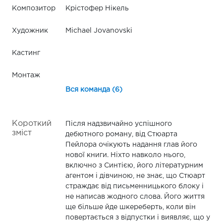
Композитор
Крістофер Нікель
Художник
Michael Jovanovski
Кастинг
Монтаж
Вся команда (6)
Короткий
Після надзвичайно успішного
зміст
дебютного роману, від Стюарта
Пейлора очікують надання глав його
нової книги. Ніхто навколо нього,
включно з Синтією, його літературним
агентом і дівчиною, не знає, що Стюарт
страждає від письменницького блоку і
не написав жодного слова. Його життя
ще більше йде шкереберть, коли він
повертається з відпустки і виявляє, що у