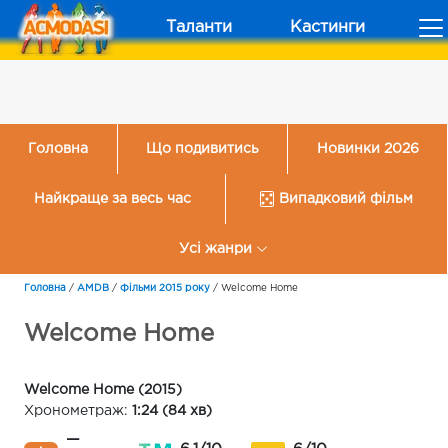
Таланти
Кастинги
Головна
Що подивитись
Новинки 2026
Найкраще за весь час
Випадковий фільм
Усі жанри
Головна
/
AMDB
/
Фільми 2015 року
/
Welcome Home
Welcome Home
Welcome Home (2015)
Хронометраж:
1:24 (84 хв)
—