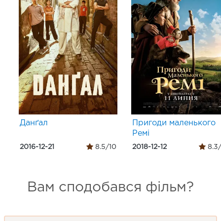
Данґал
Пригоди маленького
Ремі
2016-12-21
8.5/10
2018-12-12
8.3
Вам сподобався фільм?