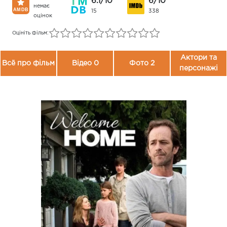
6.1/10
6/10
немає
15
338
оцінок
Оцініть фільм:
Актори та
Всё про фільм
Відео 0
Фото 2
персонажі