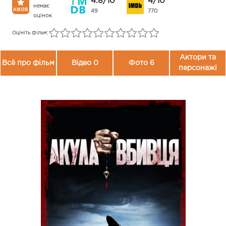
4.8/10
4/10
немає
49
770
оцінок
Оцініть фільм:
Актори та
Всё про фільм
Відео 0
Фото 6
персонажі