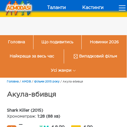
Таланти
Кастинги
Головна
Що подивитись
Новинки 2026
Найкраще за весь час
Випадковий фільм
Усі жанри
Головна
/
AMDB
/
Фільми 2015 року
/
Акула-вбивця
Акула-вбивця
Shark Killer (2015)
Хронометраж:
1:28 (88 хв)
—