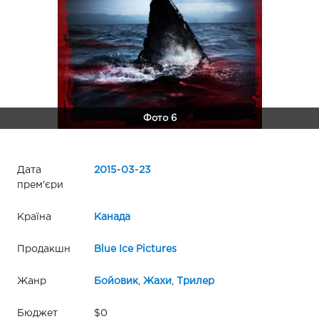
Фото 6
Дата
2015
-
03
-
23
прем'єри
Країна
Канада
Продакшн
Blue Ice Pictures
Жанр
Бойовик
,
Жахи
,
Трилер
Бюджет
$0