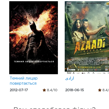
Темний лицар
آزادی
повертається
2012-07-17
8.4/10
2018-06-15
8.4