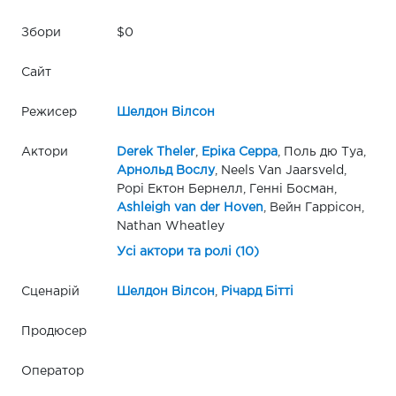
Збори
$0
Сайт
Режисер
Шелдон Вілсон
Актори
Derek Theler
,
Еріка Серра
, Поль дю Туа,
Арнольд Вослу
, Neels Van Jaarsveld,
Рорі Ектон Бернелл, Генні Босман,
Ashleigh van der Hoven
, Вейн Гаррісон,
Nathan Wheatley
Усі актори та ролі (10)
Сценарій
Шелдон Вілсон
,
Річард Бітті
Продюсер
Оператор