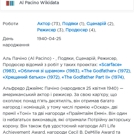
Al Pacino Wikidata
Роботи
Актор
(73),
Подяки
(1),
Сценарій
(2),
Режисер
(3),
Продюсер
(4),
День
1940-04-25
народження
Аль Пачіно (Al Pacino) - , Подяки, Сценарій, Режисер,
Продюсер відомий з робіт у таких проектах:
«Scarface»
(1983)
,
«Обличчя зі шрамом» (1983)
,
«The Godfather» (1972)
,
«Хрещений батько» (1972)
,
«The Godfather Part II» (1974)
,
Альфредо Джеймс Пачіно (народився 25 квітня 1940) —
американський актор і режисер. За свою кар’єру, що
охоплює понад п’ять десятиліть, він отримав багато
нагород і номінацій, у тому числі премію «Оскар», дві
премії «Тоні» та дві нагороди «Праймтайм Еммі». Він один
із небагатьох виконавців, які отримали Потрійну акторську
корону. Він також був удостоєний нагороди AFI Life
Achievement Award, нагороди Cecil B. DeMille Award та