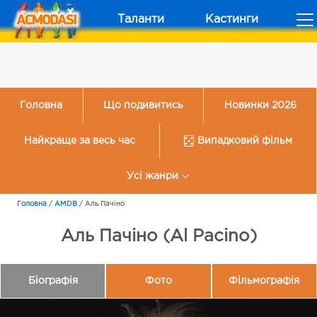
Таланти
Кастинги
Головна
Що подивитись
Новинки 2026
Найкраще за весь час
Випадковий фільм
Усі жанри
Головна
/
AMDB
/
Аль Пачіно
Аль Пачіно (Al Pacino)
Біографія
Фото
Фільмографія