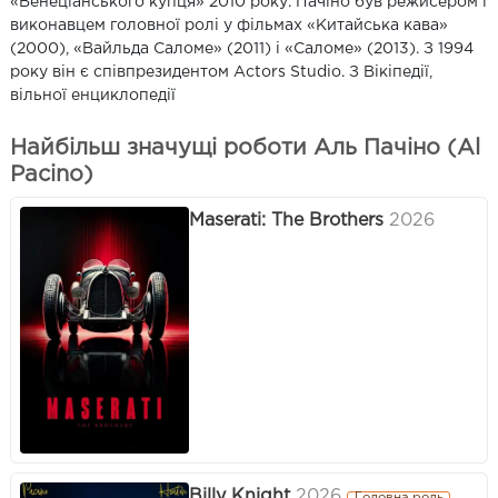
«Венеціанського купця» 2010 року. Пачіно був режисером і
виконавцем головної ролі у фільмах «Китайська кава»
(2000), «Вайльда Саломе» (2011) і «Саломе» (2013). З 1994
року він є співпрезидентом Actors Studio.​ З Вікіпедії,
вільної енциклопедії
Найбільш значущі роботи Аль Пачіно (Al
Pacino)
Maserati: The Brothers
2026
Billy Knight
2026
Головна роль