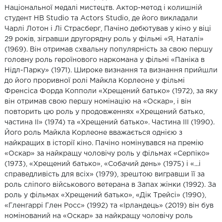
Національної медалі мистецтв. Актор-метод і колишній
студент HB Studio та Actors Studio, де його викладали
Чарлі Лотон і Лі Страсберг, Пачіно дебютував у кіно у віці
29 років, зігравши другорядну роль у фільмі «Я, Наталі»
(1969). Він отримав схвальну популярність за свою першу
головну роль героїнового наркомана у фільмі «Паніка в
Нідл-Парку» (1971). Широке визнання та визнання прийшли
до його проривної ролі Майкла Корлеоне у фільмі
Френсіса Форда Копполи «Хрещений батько» (1972), за яку
він отримав свою першу номінацію на «Оскар», і він
повторить цю роль у продовженнях «Хрещений батько,
частина II» (1974) та «Хрещений батько». Частина III (1990).
Його роль Майкла Корлеоне вважається однією з
найкращих в історії кіно. Пачіно номінувався на премію
«Оскар» за найкращу чоловічу роль у фільмах «Серпіко»
(1973), «Хрещений батько», «Собачий день» (1975) і «...і
справедливість для всіх» (1979), зрештою вигравши її за
роль сліпого військового ветерана в Запах жінки (1992). За
роль у фільмах «Хрещений батько», «Дік Трейсі» (1990),
«Гленгаррі Глен Росс» (1992) та «Ірландець» (2019) він був
номінований на «Оскар» за найкращу чоловічу роль