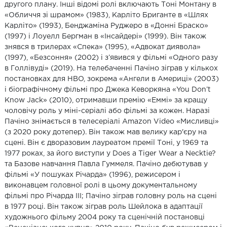
другого плану. Інші відомі ролі включають Тоні Монтану в
«Обличчя зі шрамом» (1983), Карліто Бриганте в «Шлях
Карліто» (1993), Бенджаміна Руджеро в «Донні Браско»
(1997) і Лоуелл Бергман в «Інсайдері» (1999). Він також
знявся в трилерах «Спека» (1995), «Адвокат диявола»
(1997), «Безсоння» (2002) і з’явився у фільмі «Одного разу
в Голлівуді» (2019). На телебаченні Пачіно зіграв у кількох
постановках для HBO, зокрема «Ангели в Америці» (2003)
і біографічному фільмі про Джека Кеворкяна «You Don’t
Know Jack» (2010), отримавши премію «Еммі» за кращу
чоловічу роль у міні-серіалі або фільмі за кожен. Наразі
Пачіно знімається в телесеріалі Amazon Video «Мисливці»
(з 2020 року дотепер). Він також мав велику кар'єру на
сцені. Він є дворазовим лауреатом премії Тоні, у 1969 та
1977 роках, за його виступи у Does a Tiger Wear a Necktie?
та Базове навчання Павла Гуммеля. Пачіно дебютував у
фільмі «У пошуках Річарда» (1996), режисером і
виконавцем головної ролі в цьому документальному
фільмі про Річарда III; Пачіно зіграв головну роль на сцені
в 1977 році. Він також зіграв роль Шейлока в адаптації
художнього фільму 2004 року та сценічній постановці