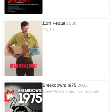
Дріт мерця
2026
M.L. Hall
Breakdown: 1975
2025
Sonny Wortzik (archive footage)