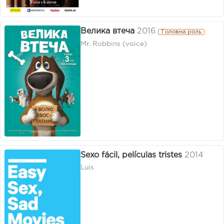
Велика втеча
2016
Головна роль
Mr. Robbins (voice)
Sexo fácil, películas tristes
2014
Luis