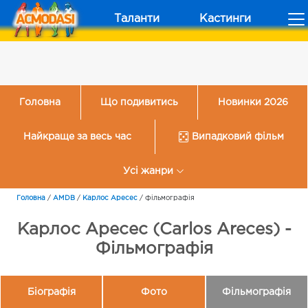
Таланти
Кастинги
Головна
Що подивитись
Новинки 2026
Найкраще за весь час
Випадковий фільм
Усі жанри
Головна
/
AMDB
/
Карлос Аресес
/
Фільмографія
Карлос Аресес (Carlos Areces) -
Фільмографія
Біографія
Фото
Фільмографія