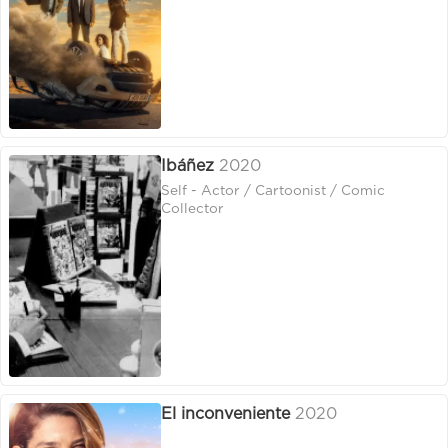
Ibáñez
2020
Self - Actor / Cartoonist / Comic
Collector
El inconveniente
2020