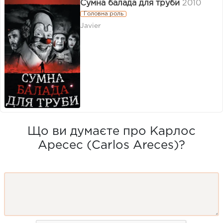
Сумна балада для труби
2010
Головна роль
Javier
Що ви думаєте про Карлос
Аресес (Carlos Areces)?