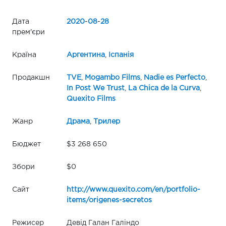
Дата
2020
-
08
-
28
прем'єри
Країна
Аргентина
,
Іспанія
Продакшн
TVE
,
Mogambo Films
,
Nadie es Perfecto
,
In Post We Trust
,
La Chica de la Curva
,
Quexito Films
Жанр
Драма
,
Трилер
Бюджет
$3 268 650
Збори
$0
Сайт
http://www.quexito.com/en/portfolio-
items/origenes-secretos
Режисер
Девід Галан Галіндо