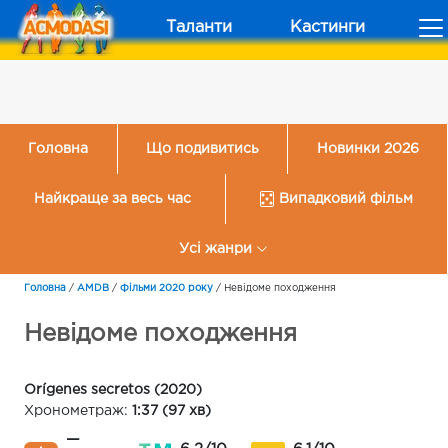
Таланти
Кастинги
Головна
Що подивитись
Новинки 2026
Найкраще за весь час
Випадковий фільм
Усі жанри
Головна
/
AMDB
/
Фільми 2020 року
/
Невідоме походження
Невідоме походження
Orígenes secretos (2020)
Хронометраж:
1:37 (97 хв)
—