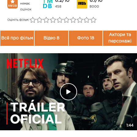
6.2/10
6.1/10
немає
458
8000
оцінок
Оцініть фільм:
Актори та
Всё про фільм
Відео 8
Фото 18
персонажі
1:44