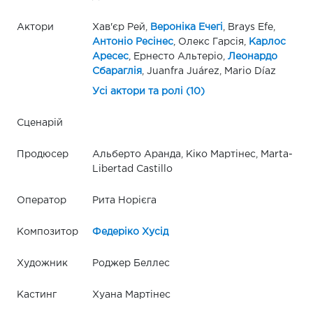
Актори
Хав'єр Рей,
Вероніка Ечегі
, Brays Efe,
Антоніо Ресінес
, Олекс Гарсія,
Карлос
Аресес
, Ернесто Альтеріо,
Леонардо
Сбараглія
, Juanfra Juárez, Mario Díaz
Усі актори та ролі (10)
Сценарій
Продюсер
Альберто Аранда, Кіко Мартінес, Marta-
Libertad Castillo
Оператор
Рита Норієга
Композитор
Федеріко Хусід
Художник
Роджер Беллес
Кастинг
Хуана Мартінес