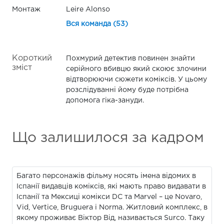
Монтаж
Leire Alonso
Вся команда (53)
Короткий
Похмурий детектив повинен знайти
зміст
серійного вбивцю який скоює злочини
відтворюючи сюжети коміксів. У цьому
розслідуванні йому буде потрібна
допомога гіка-зануди.
Що залишилося за кадром
Багато персонажів фільму носять імена відомих в
Іспанії видавців коміксів, які мають право видавати в
Іспанії та Мексиці комікси DC та Marvel – це Novaro,
Vid, Vertice, Bruguera і Norma. Житловий комплекс, в
якому проживає Віктор Від, називається Surco. Таку