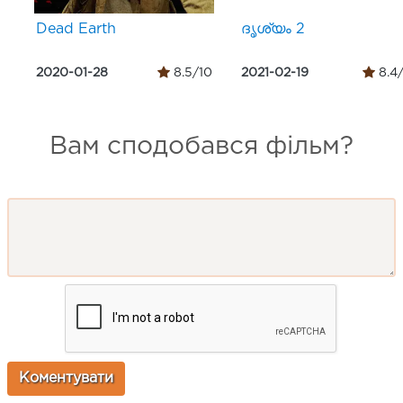
Dead Earth
ദൃശ്യം 2
2020-01-28
8.5/10
2021-02-19
8.4
Вам сподобався фільм?