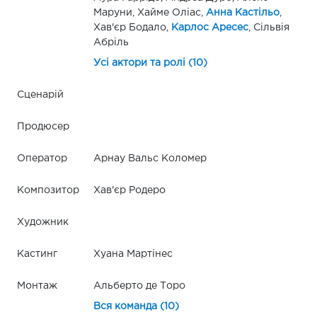
Маруни, Хайме Оліас,
Анна Кастільо
,
Хав'єр Бодало,
Карлос Аресес
, Сільвія
Абріль
Усі актори та ролі (10)
Сценарій
Продюсер
Оператор
Арнау Вальс Коломер
Композитор
Хав'єр Родеро
Художник
Кастинг
Хуана Мартінес
Монтаж
Альберто де Торо
Вся команда (10)