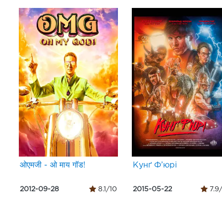
ओएमजी - ओ माय गॉड!
Кунґ Ф’юрі
2012-09-28
8.1/10
2015-05-22
7.9