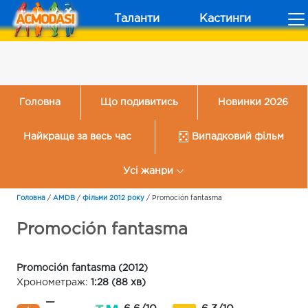
Таланти
Кастинги
Головна
Що подивитись
Новинки 2026
Найкраще за весь час
Випадковий фільм
Усі жанри
Головна
/
AMDB
/
Фільми 2012 року
/
Promoción fantasma
Promoción fantasma
Promoción fantasma (2012)
Хронометраж:
1:28 (88 хв)
—