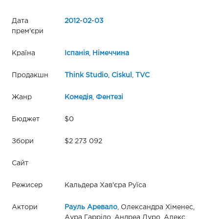
Дата
2012
-
02
-
03
прем'єри
Країна
Іспанія
,
Німеччина
Продакшн
Think Studio
,
Ciskul
,
TVC
Жанр
Комедія
,
Фентезі
Бюджет
$0
Збори
$2 273 092
Сайт
Режисер
Кальдера Хав'єра Руїса
Актори
Рауль Аревало
, Олександра Хіменес,
Аура Гаррідо, Андреа Дуро, Алекс