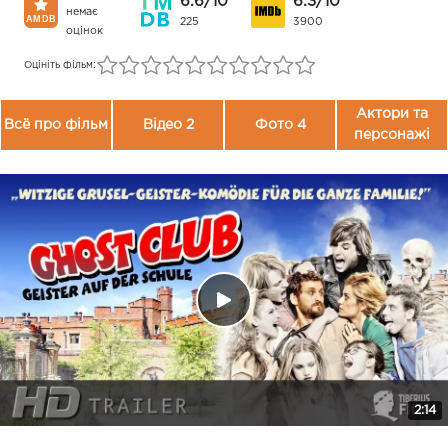
6.6/10
6.3/10
немає
225
3900
оцінок
Оцініть фільм:
Актори та
Всё про фільм
Відео 2
Фото 4
персонажі
2:14