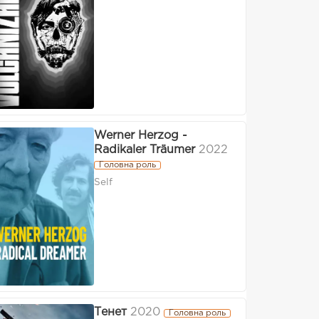
Werner Herzog -
Radikaler Träumer
2022
Головна роль
Self
Тенет
2020
Головна роль