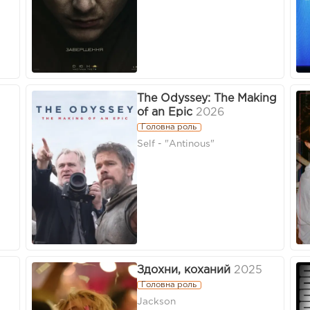
The Odyssey: The Making
of an Epic
2026
Головна роль
Self - "Antinous"
Здохни, коханий
2025
Головна роль
Jackson