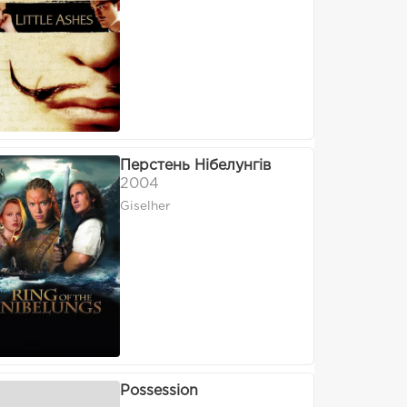
Перстень Нібелунгів
2004
Giselher
Possession