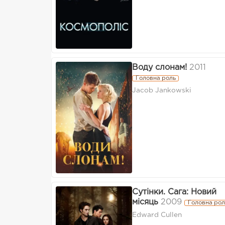
Воду слонам!
2011
Головна роль
Jacob Jankowski
Сутінки. Сага: Новий
місяць
2009
Головна рол
Edward Cullen