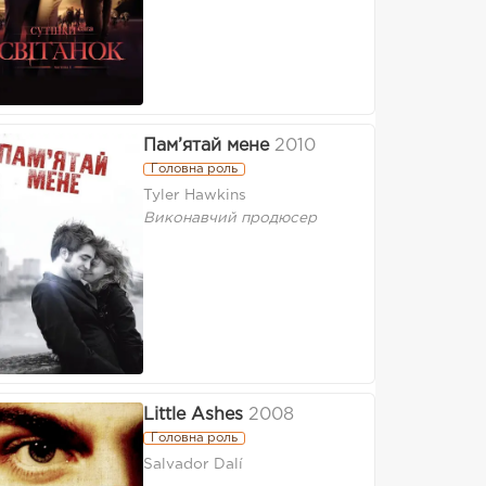
Пам’ятай мене
2010
Головна роль
Tyler Hawkins
Виконавчий продюсер
Little Ashes
2008
Головна роль
Salvador Dalí