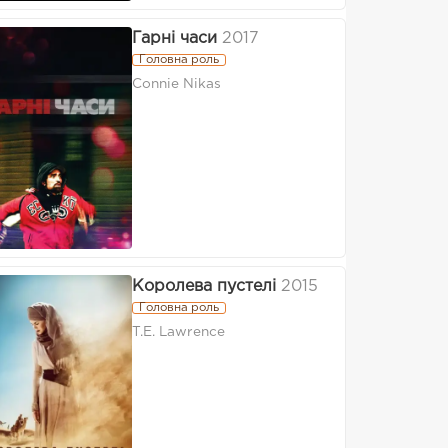
Гарні часи
2017
Головна роль
Connie Nikas
Королева пустелі
2015
Головна роль
T.E. Lawrence