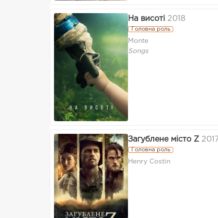
На висоті
2018
Головна роль
Monte
Songs
Загублене місто Z
201
Головна роль
Henry Costin