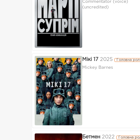
Commentator (voice)
(uncredited)
Мікі 17
2025
Головна рол
Mickey Barnes
Бетмен
2022
Головна ро