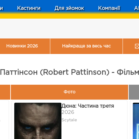
и
Кастинги
Для зйомок
Компанії
A
Новинки 2026
Найкраще за весь час
Паттінсон (Robert Pattinson) - Філь
Фото
Дюна: Частина третя
2026
Scytale
n