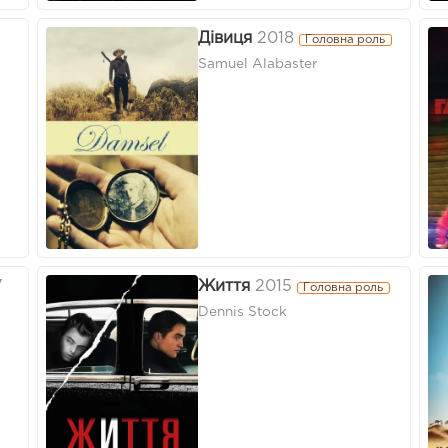
Дівиця
2018
Головна роль
Samuel Alabaster
7
Життя
2015
Головна роль
Dennis Stock