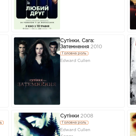
Сутінки. Сага:
Затемнення
2010
Головна роль
Edward Cullen
Сутінки
2008
ь
Головна роль
Edward Cullen