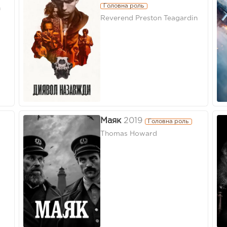
Головна роль
n
Reverend Preston Teagardin
Маяк
2019
Головна роль
Thomas Howard