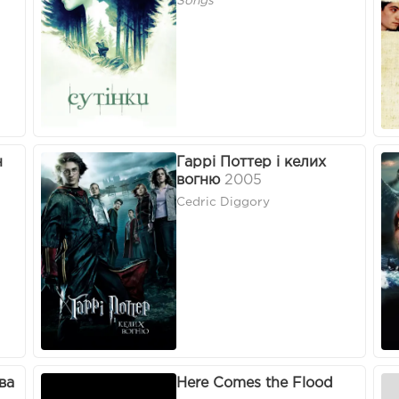
Songs
н
Гаррі Поттер і келих
вогню
2005
Cedric Diggory
ва
Here Comes the Flood