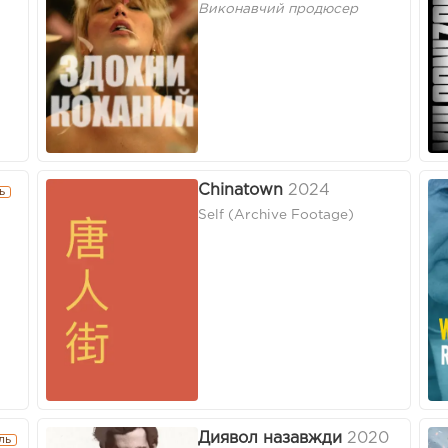
Виконавчий продюсер
Chinatown
2024
ь
Self (Archive Footage)
Диявол назавжди
2020
ль