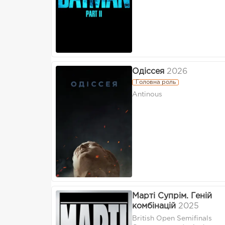
Одіссея
2026
Головна роль
Antinous
Марті Супрім. Геній
комбінацій
2025
British Open Semifinals