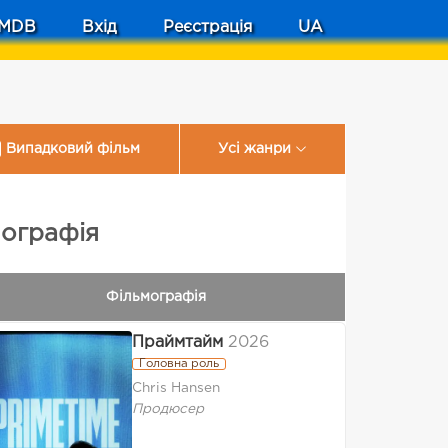
MDB
Вхід
Реєстрація
UA
Випадковий фільм
Усі жанри
мографія
Фільмографія
Праймтайм
2026
Головна роль
Chris Hansen
Продюсер