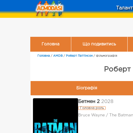
Талант
Головна
Що подивитись
Головна
/
AMDB
/
Роберт Паттінсон
/
Фільмографія
Роберт 
Біографія
Бетмен 2
2028
Головна роль
Bruce Wayne / The Batma