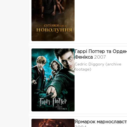
Гаррі Поттер та Орде
Фенікса
2007
Cedric Diggory (archive
footage)
Ярмарок марнославст