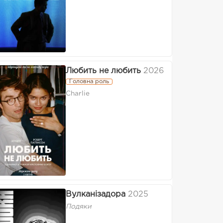
Любить не любить
2026
Головна роль
Charlie
Вулканізадора
2025
Подяки