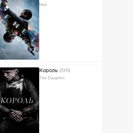
Neil
Король
2019
The Dauphin