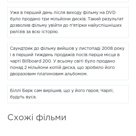
Уже в перший день після виходу фільму на DVD
було продано три мільйони дисків. Такий результат
дозволив фільму увійти до п'ятірки найуспішніших
релізів за всю історію.
Саундтрек до фільму вийшов у листопаді 2008 року
і в перший тиждень продажів посів перше місце в
чарті Billboard 200. У всьому світі було продано
понад 2 мільйони копій диска, що зробило його
дворазовим платиновим альбомом.
Біллі Берк сам вирішив, що у його героя, Чарлі,
будуть вуса.
Схожі фільми