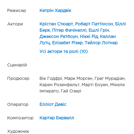
Режисер
Кетрін Хардвік
Актори
Крістен Стюарт
,
Роберт Паттінсон
,
Біллі
Берк
,
Пітер Фачінеллі
,
Ешлі Грін
,
Джексон Ретбоун
,
Ніккі Рід
,
Келлан
Лутц
,
Елізабет Різер
,
Тейлор Лотнер
Усі актори та ролі (10)
Сценарій
Продюсер
Вік Годфрі, Марк Морган, Грег Мурадіан,
Карен Розенфельт, Марті Боуен, Мікеле
Імперато, Гай Озері
Оператор
Елліот Девіс
Композитор
Картер Бервелл
Художник