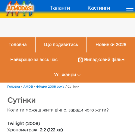
Таланти
Кастинги
Головна
Що подивитись
Новинки 2026
Найкраще за весь час
Випадковий фільм
Усі жанри
Головна
/
AMDB
/
Фільми 2008 року
/
Сутінки
Сутінки
Коли ти можеш жити вічно, заради чого жити?
Twilight (2008)
Хронометраж:
2:2 (122 хв)