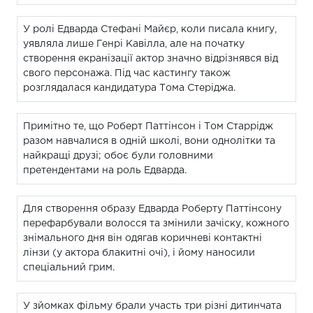
У ролі Едварда Стефані Майєр, коли писала книгу,
уявляла лише Генрі Кавілла, але на початку
створення екранізації актор значно відрізнявся від
свого персонажа. Під час кастингу також
розглядалася кандидатура Тома Стеріджа.
Примітно те, що Роберт Паттінсон і Том Старрідж
разом навчалися в одній школі, вони однолітки та
найкращі друзі; обоє були головними
претендентами на роль Едварда.
Для створення образу Едварда Роберту Паттінсону
перефарбували волосся та змінили зачіску, кожного
знімального дня він одягав коричневі контактні
лінзи (у актора блакитні очі), і йому наносили
спеціальний грим.
У зйомках фільму брали участь три різні дитинчата