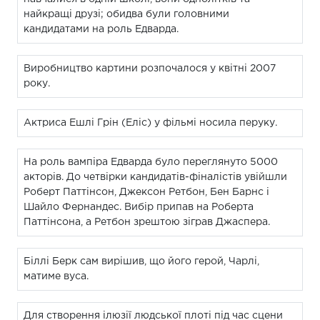
найкращі друзі; обидва були головними
кандидатами на роль Едварда.
Виробництво картини розпочалося у квітні 2007
року.
Актриса Ешлі Грін (Еліс) у фільмі носила перуку.
На роль вампіра Едварда було переглянуто 5000
акторів. До четвірки кандидатів-фіналістів увійшли
Роберт Паттінсон, Джексон Ретбон, Бен Барнс і
Шайло Фернандес. Вибір припав на Роберта
Паттінсона, а Ретбон зрештою зіграв Джаспера.
Біллі Берк сам вирішив, що його герой, Чарлі,
матиме вуса.
Для створення ілюзії людської плоті під час сцени