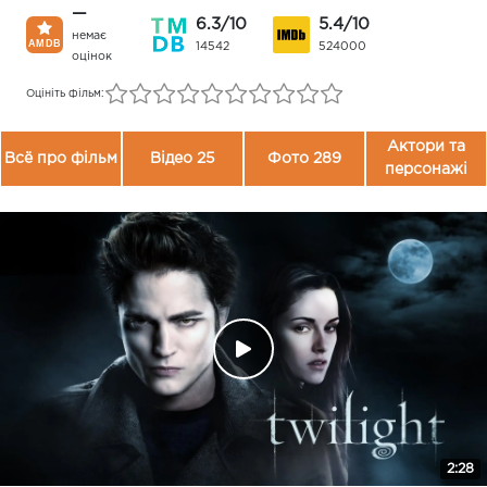
—
6.3/10
5.4/10
немає
14542
524000
оцінок
Оцініть фільм:
Актори та
Всё про фільм
Відео 25
Фото 289
персонажі
2:28