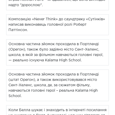
надто "дорослою".
Композицію «Never Think» до саундтреку «Сутінків»
написав виконавець головної ролі Роберт
Паттінсон.
Основна частина зйомок проходила в Портленді
(Орегон), також було задіяно місто Сент-Хеленс,
школа, в якій за фільмом навчаються головні герої,
— реально існуюча Kalama High School.
Основна частина зйомок проходила в Портленді
(штат Орегон), а також використовувався місто
Сент-Хеленс, школа, де, за сюжетом фільму,
навчаються головні герої – реальна Kalama High
School.
Коли Белла шукає і знаходить в інтернеті посилання