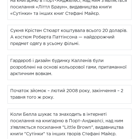
на книгарню в Порт-Анджелесі, над ним з'являється
посилання «Літтл Браун», видавництва книги
«Сутінки» та інших книг Стефані Майєр.
Сукня Крістен Стюарт коштувала всього 20 доларів.
А костюм Роберта Паттінсона — найдорожчий
предмет одягу в усьому фільмі.
Гардероб і дизайн будинку Калленів були
розроблені на основі кольорової гами, притаманної
арктичним вовкам.
Початок зйомок – лютий 2008 року, закінчення – 2
травня того ж року.
Коли Белла шукає та знаходить в інтернеті
посилання на книгарню в Порт-Анджелсі, над ним
з'являється посилання "Little Brown", видавництва
книги "Сутінки" та інших творів Стефані Майєр.