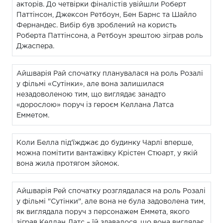
акторів. До четвірки фіналістів увійшли Роберт
Паттінсон, Джексон Ретбоун, Бен Барнс та Шайло
Фернандес. Вибір був зроблений на користь
Роберта Паттінсона, а Ретбоун зрештою зіграв роль
Джаспера.
Айшварія Рай спочатку планувалася на роль Розалі
у фільмі «Сутінки», але вона залишилася
незадоволеною тим, що виглядає занадто
«дорослою» поруч із героєм Келлана Латса
Емметом.
Коли Белла під'їжджає до будинку Чарлі вперше,
можна помітити вантажівку Крістен Стюарт, у якій
вона жила протягом зйомок.
Айшварія Рей спочатку розглядалася на роль Розалі
у фільмі "Сутінки", але вона не була задоволена тим,
як виглядала поруч з персонажем Еммета, якого
зіграв Келлан Латс – їй здавалося, що вона виглядає