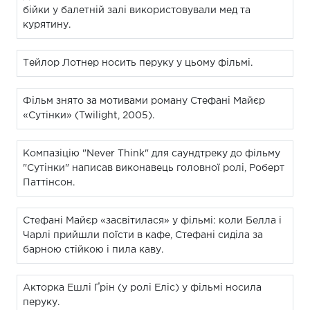
бійки у балетній залі використовували мед та
курятину.
Тейлор Лотнер носить перуку у цьому фільмі.
Фільм знято за мотивами роману Стефані Майєр
«Сутінки» (Twilight, 2005).
Компазіцію "Never Think" для саундтреку до фільму
"Сутінки" написав виконавець головної ролі, Роберт
Паттінсон.
Стефані Майєр «засвітилася» у фільмі: коли Белла і
Чарлі прийшли поїсти в кафе, Стефані сиділа за
барною стійкою і пила каву.
Акторка Ешлі Ґрін (у ролі Еліс) у фільмі носила
перуку.