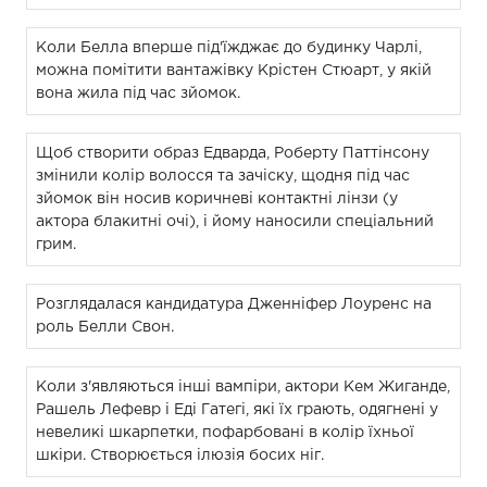
Коли Белла вперше під'їжджає до будинку Чарлі,
можна помітити вантажівку Крістен Стюарт, у якій
вона жила під час зйомок.
Щоб створити образ Едварда, Роберту Паттінсону
змінили колір волосся та зачіску, щодня під час
зйомок він носив коричневі контактні лінзи (у
актора блакитні очі), і йому наносили спеціальний
грим.
Розглядалася кандидатура Дженніфер Лоуренс на
роль Белли Свон.
Коли з'являються інші вампіри, актори Кем Жиганде,
Рашель Лефевр і Еді Гатегі, які їх грають, одягнені у
невеликі шкарпетки, пофарбовані в колір їхньої
шкіри. Створюється ілюзія босих ніг.