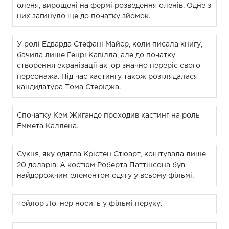
оленя, вирощені на фермі розведення оленів. Одне з
них загинуло ще до початку зйомок.
У ролі Едварда Стефані Майєр, коли писала книгу,
бачила лише Генрі Кавілла, але до початку
створення екранізації актор значно переріс свого
персонажа. Під час кастингу також розглядалася
кандидатура Тома Стеріджа.
Спочатку Кем Жиганде проходив кастинг на роль
Еммета Каллена.
Сукня, яку одягла Крістен Стюарт, коштувала лише
20 доларів. А костюм Роберта Паттінсона був
найдорожчим елементом одягу у всьому фільмі.
Тейлор Лотнер носить у фільмі перуку.