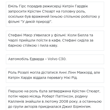
Еміль Гірс порадив режисерці Кетрін Гардвік
запросити Крістен Стюарт на головну роль,
оскільки був вражений їхньою спільною роботою у
фільмі "У дикій природі".
Стефані Маєр з'явилася у фільмі: Коли Белла та
Чарлі прийшли поїсти в кафе, Стефані сиділа за
барною стійкою і пила каву.
Автомобіль Едварда – Volvo C30.
Роль Розалі могла дістатися Анні Лінн Маккорд, але
Кетрін Хардік віддала перевагу Нікі Рід.
Першою на роль була затверджена Крістен Стюарт,
потім через місяць Роберт Паттінсон, родину
Калленів знайшли в лютому 2008 року, а останньою
до групи акторів приєдналася Джил Бірмінгем.