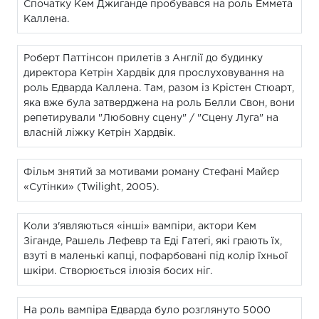
Спочатку Кем Джиганде пробувався на роль Еммета
Каллена.
Роберт Паттінсон прилетів з Англії до будинку
директора Кетрін Хардвік для прослуховування на
роль Едварда Каллена. Там, разом із Крістен Стюарт,
яка вже була затверджена на роль Белли Свон, вони
репетирували "Любовну сцену" / "Сцену Луга" на
власній ліжку Кетрін Хардвік.
Фільм знятий за мотивами роману Стефані Майєр
«Сутінки» (Twilight, 2005).
Коли з'являються «інші» вампіри, актори Кем
Зіганде, Рашель Лефевр та Еді Гатегі, які грають їх,
взуті в маленькі капці, пофарбовані під колір їхньої
шкіри. Створюється ілюзія босих ніг.
На роль вампіра Едварда було розглянуто 5000