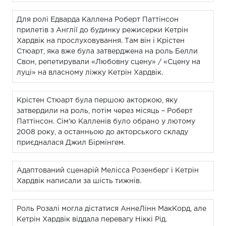
Для ролі Едварда Каллена Роберт Паттінсон
прилетів з Англії до будинку режисерки Кетрін
Хардвік на прослуховування. Там він і Крістен
Стюарт, яка вже була затверджена на роль Белли
Свон, репетирували «Любовну сцену» / «Сцену на
луці» на власному ліжку Кетрін Хардвік.
Крістен Стюарт була першою акторкою, яку
затвердили на роль, потім через місяць – Роберт
Паттінсон. Сім'ю Калленів було обрано у лютому
2008 року, а останньою до акторського складу
приєдналася Джил Бірмінгем.
Адаптований сценарій Мелісса Розенберг і Кетрін
Хардвік написали за шість тижнів.
Роль Розалі могла дістатися АннеЛінн МакКорд, але
Кетрін Хардвік віддала перевагу Ніккі Рід.