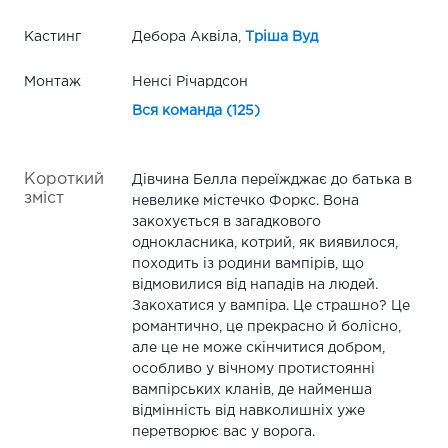
Кастинг
Дебора Аквіла,
Тріша Вуд
Монтаж
Ненсі Річардсон
Вся команда (125)
Короткий
Дівчина Белла переїжджає до батька в
зміст
невелике містечко Форкс. Вона
закохується в загадкового
однокласника, котрий, як виявилося,
походить із родини вампірів, що
відмовилися від нападів на людей.
Закохатися у вампіра. Це страшно? Це
романтично, це прекрасно й болісно,
але це не може скінчитися добром,
особливо у вічному протистоянні
вампірських кланів, де найменша
відмінність від навколишніх уже
перетворює вас у ворога.