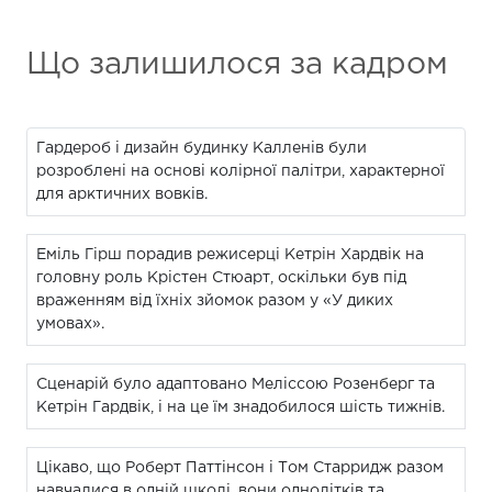
Що залишилося за кадром
Гардероб і дизайн будинку Калленів були
розроблені на основі колірної палітри, характерної
для арктичних вовків.
Еміль Гірш порадив режисерці Кетрін Хардвік на
головну роль Крістен Стюарт, оскільки був під
враженням від їхніх зйомок разом у «У диких
умовах».
Сценарій було адаптовано Меліссою Розенберг та
Кетрін Гардвік, і на це їм знадобилося шість тижнів.
Цікаво, що Роберт Паттінсон і Том Старридж разом
навчалися в одній школі, вони однолітків та