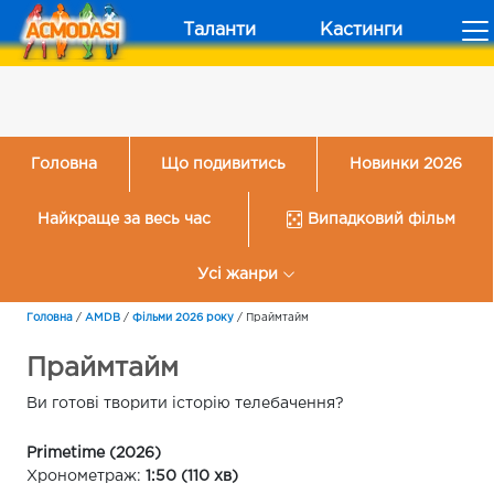
Таланти
Кастинги
Головна
Що подивитись
Новинки 2026
Найкраще за весь час
Випадковий фільм
Усі жанри
Головна
/
AMDB
/
Фільми 2026 року
/
Праймтайм
Праймтайм
Ви готові творити історію телебачення?
Primetime (2026)
Хронометраж:
1:50 (110 хв)