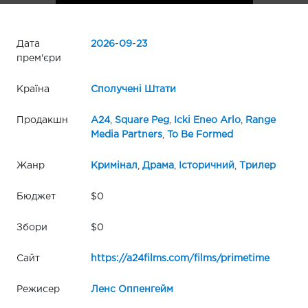
Дата
2026
-
09
-
23
прем'єри
Країна
Сполучені Штати
Продакшн
A24
,
Square Peg
,
Icki Eneo Arlo
,
Range
Media Partners
,
To Be Formed
Жанр
Кримінал
,
Драма
,
Історичний
,
Трилер
Бюджет
$0
Збори
$0
Сайт
https://a24films.com/films/primetime
Режисер
Ленс Оппенгейм