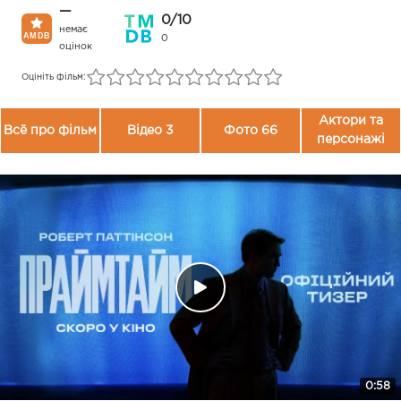
—
0/10
немає
0
оцінок
Оцініть фільм:
Актори та
Всё про фільм
Відео 3
Фото 66
персонажі
0:58