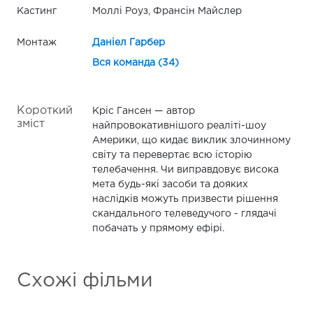
Кастинг
Моллі Роуз, Франсін Майслер
Монтаж
Даніел Гарбер
Вся команда (34)
Короткий
Кріс Гансен — автор
зміст
найпровокативнішого реаліті-шоу
Америки, що кидає виклик злочинному
світу та перевертає всю історію
телебачення. Чи виправдовує висока
мета будь-які засоби та дояких
наслідків можуть призвести рішення
скандального телеведучого - глядачі
побачать у прямому ефірі.
Схожі фільми