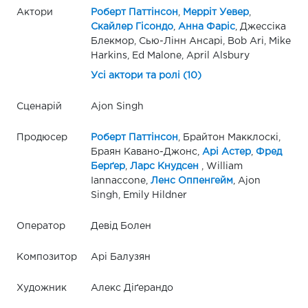
Актори
Роберт Паттінсон
,
Мерріт Уевер
,
Скайлер Гісондо
,
Анна Фаріс
, Джессіка
Блекмор, Сью-Лінн Ансарі, Bob Ari, Mike
Harkins, Ed Malone, April Alsbury
Усі актори та ролі (10)
Сценарій
Ajon Singh
Продюсер
Роберт Паттінсон
, Брайтон Макклоскі,
Браян Кавано-Джонс,
Арі Астер
,
Фред
Берґер
,
Ларс Кнудсен
, William
Iannaccone,
Ленс Оппенгейм
, Ajon
Singh, Emily Hildner
Оператор
Девід Болен
Композитор
Арі Балузян
Художник
Алекс Діґерандо