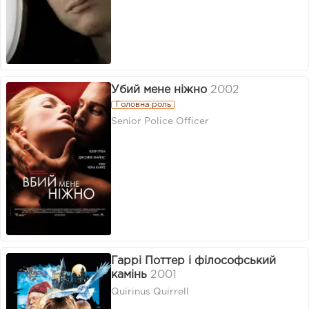
Убий мене ніжно
2002
Головна роль
Senior Police Officer
Гаррі Поттер і філософський
камінь
2001
Quirinus Quirrell