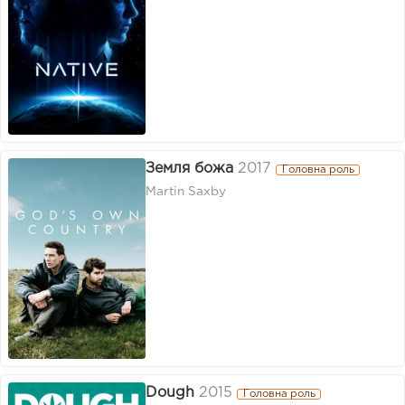
Земля божа
2017
Головна роль
Martin Saxby
Dough
2015
Головна роль