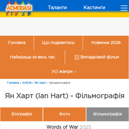
Таланти
Кастинги
Головна
Що подивитись
Новинки 2026
Найкраще за весь час
Випадковий фільм
Усі жанри
Головна
/
AMDB
/
Ян Харт
/
Фільмографія
Ян Харт (Ian Hart) - Фільмографія
Біографія
Фото
Фільмографія
Words of War
2025