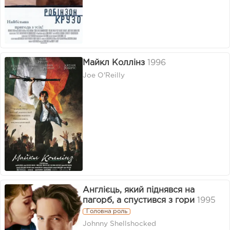
Майкл Коллінз
1996
Joe O'Reilly
Англієць, який піднявся на
пагорб, а спустився з гори
1995
Головна роль
Johnny Shellshocked