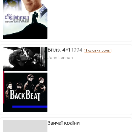
Бітлз. 4+1
1994
Головна роль
John Lennon
Звичаї країни