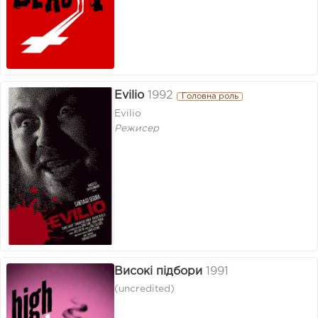
Evilio
1992
Головна роль
Evilio
Режисер
Високі підбори
1991
(uncredited)