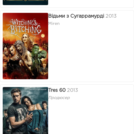
Відьми з Сугаррамурді
2013
Miren
Tres 60
2013
Продюсер