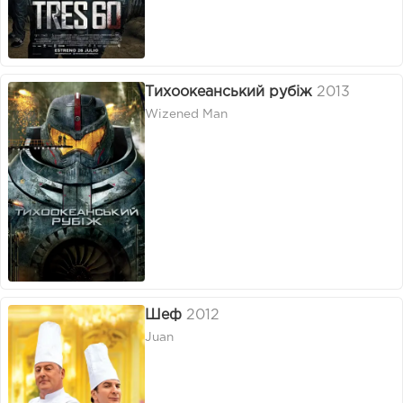
Тихоокеанський рубіж
2013
Wizened Man
Шеф
2012
Juan