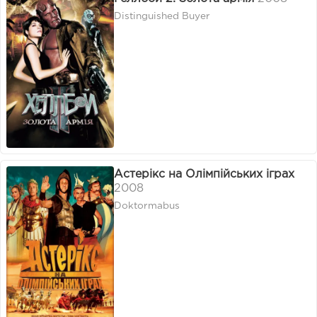
Distinguished Buyer
Астерікс на Олімпійських іграх
2008
Doktormabus