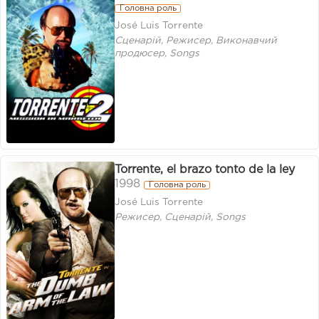
Головна роль
José Luis Torrente
Сценарій, Режисер, Виконавчий
продюсер, Songs
Torrente, el brazo tonto de la ley
1998
Головна роль
José Luis Torrente
Режисер, Сценарій, Songs