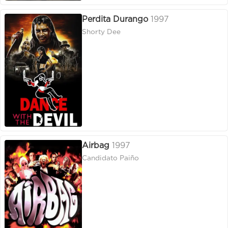
Perdita Durango
1997
Shorty Dee
Airbag
1997
Candidato Paiño