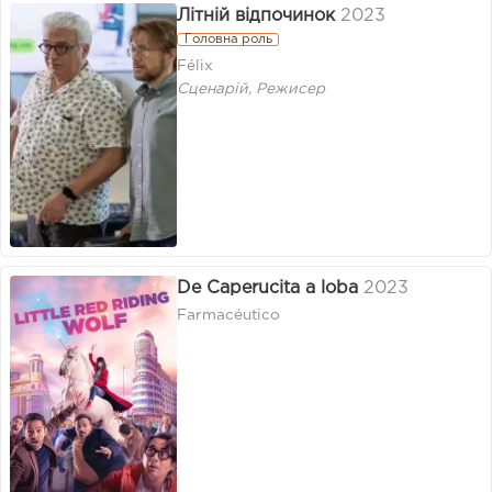
Літній відпочинок
2023
Головна роль
Félix
Сценарій, Режисер
De Caperucita a loba
2023
Farmacéutico