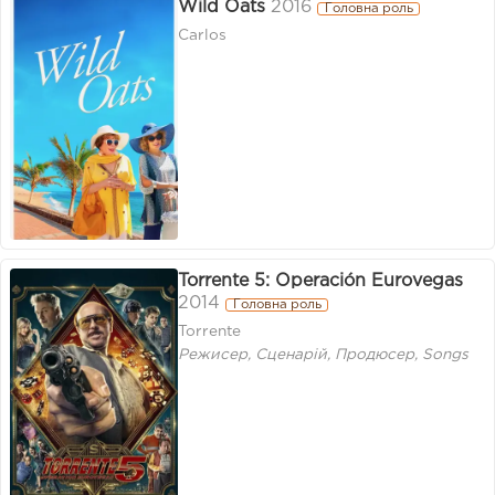
Wild Oats
2016
Головна роль
Carlos
Torrente 5: Operación Eurovegas
2014
Головна роль
Torrente
Режисер, Сценарій, Продюсер, Songs