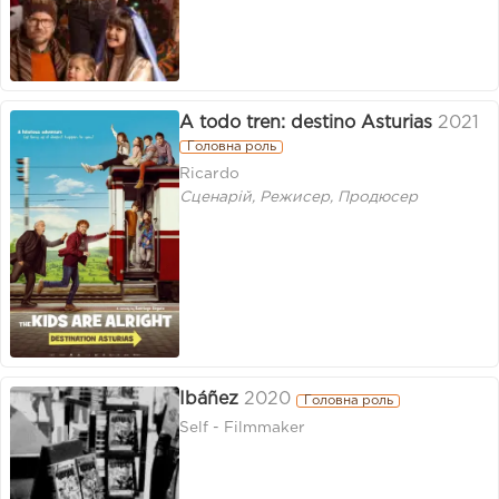
A todo tren: destino Asturias
2021
Головна роль
Ricardo
Сценарій, Режисер, Продюсер
Ibáñez
2020
Головна роль
Self - Filmmaker