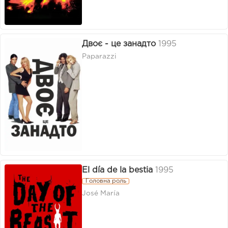
Двоє - це занадто
1995
Paparazzi
El día de la bestia
1995
Головна роль
José María