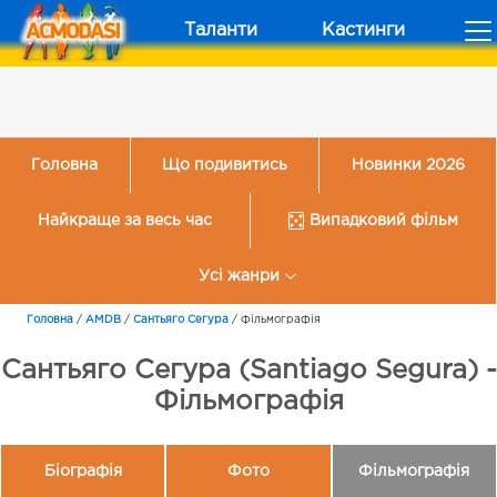
Таланти
Кастинги
Головна
Що подивитись
Новинки 2026
Найкраще за весь час
Випадковий фільм
Усі жанри
Головна
/
AMDB
/
Сантьяго Сегура
/
Фільмографія
Сантьяго Сегура (Santiago Segura) -
Фільмографія
Біографія
Фото
Фільмографія