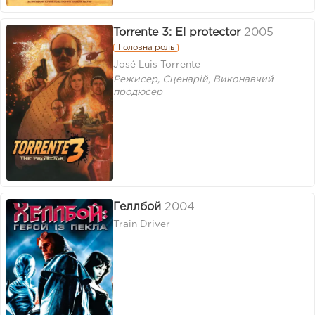
Torrente 3: El protector
2005
Головна роль
José Luis Torrente
Режисер, Сценарій, Виконавчий
продюсер
Геллбой
2004
Train Driver