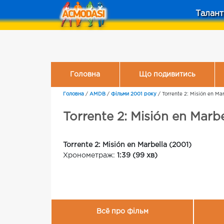
Талант
Головна
Що подивитись
Головна
/
AMDB
/
Фільми 2001 року
/
Torrente 2: Misión en Ma
Torrente 2: Misión en Marbe
Torrente 2: Misión en Marbella (2001)
Хронометраж:
1:39 (99 хв)
Всё про фільм