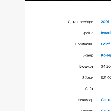
Дата прем'єри
2001
-
Країна
Іспан
Продакшн
Lolaf
Жанр
Комед
Бюджет
$4 2
Збори
$21 0
Сайт
Режисер
Санть