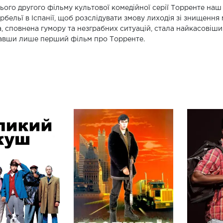
ього другого фільму культової комедійної серії Торренте на
рбельї в Іспанії, щоб розслідувати змову лиходія зі знищення
, сповнена гумору та незграбних ситуацій, стала найкасовішим
авши лише перший фільм про Торренте.