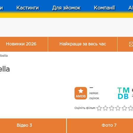
и
Кастинги
Для зйомок
Компанії
A
Новинки 2026
Найкраще за весь час
rbella
lla
—
немає
оцінок
Оцініть фільм:
Відео 3
Фото 7