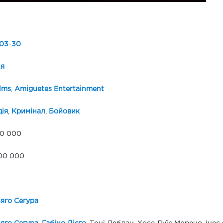
03
-
30
ія
ilms
,
Amiguetes Entertainment
ія
,
Кримінал
,
Бойовик
00 000
00 000
яго Сегура