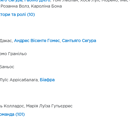
яго Сегура
,
Габіно Дієго
, Тоні Леблан, Хосе Луїс Морено, Інес
 Розанна Волз, Кароліна Бона
ктори та ролі (10)
Дакас,
Андрес Вісенте Гомес
,
Сантьяго Сегура
рмо Гранільо
Баньос
Луїс Аррісабалага,
Біафра
ь Колладос, Марія Луїза Гутьєррес
оманда (101)