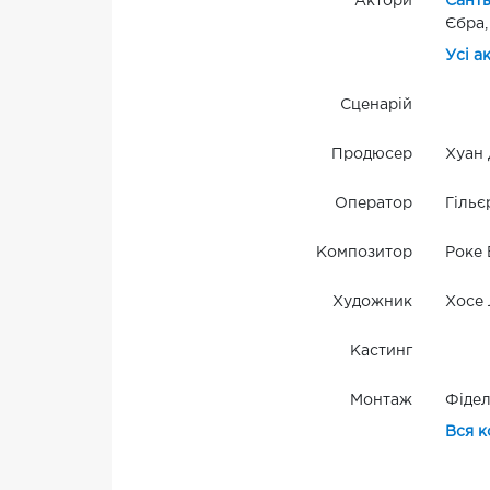
Актори
Санть
Єбра,
Усі а
Сценарій
Продюсер
Хуан 
Оператор
Гільє
Композитор
Роке 
Художник
Хосе 
Кастинг
Монтаж
Фідел
Вся к