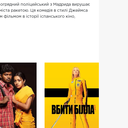
ш огрядний поліцейський з Мадрида вирушає
 міста ракетою. Ця комедія в стилі Джеймса
 фільмом в історії іспанського кіно,