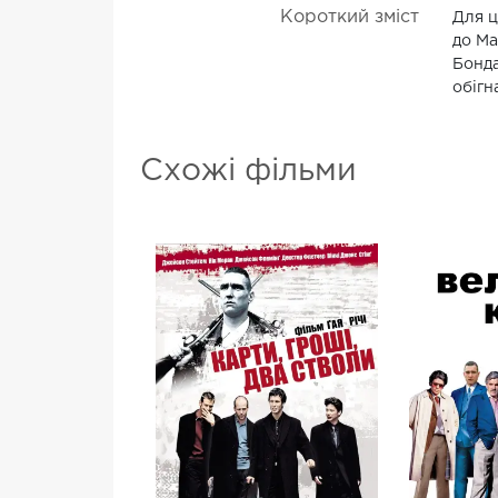
Короткий зміст
Для ц
до Ма
Бонда
обігн
Схожі фільми