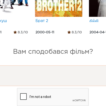
 куш
Брат 2
கில்லி
1
8.3/10
2000-05-11
8.3/10
2004-04-
Вам сподобався фільм?