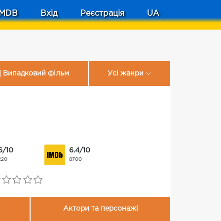
MDB
Вхід
Реєстрація
UA
Випадковий фільм
Усі жанри
6/10
6.4/10
220
8700
Актори та персонажі