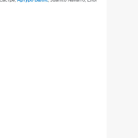
 Састре,
Артуро Валлс
, Juanito Navarro, Елої