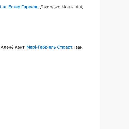
ілл
,
Естер Гаррель
, Джорджо Монтаніні,
 Алене́ Кент,
Марі-Габріель Стюарт
, Іван