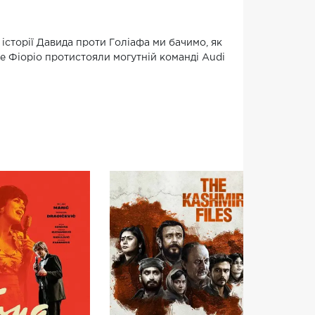
й історії Давида проти Голіафа ми бачимо, як
е Фіоріо протистояли могутній команді Audi