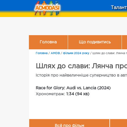
Талант
Головна
Що подивитись
Головна
/
AMDB
/
Фільми 2024 року
/
Шлях до слави: Лянча 
Шлях до слави: Лянча про
Історія про найвеличніше суперництво в ав
Race for Glory: Audi vs. Lancia (2024)
Хронометраж:
1:34 (94 хв)
Всё про фільм