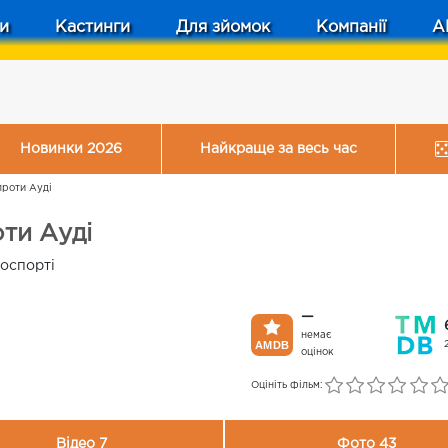
и
Кастинги
Для зйомок
Компанії
A
Новинки 2026
Найкраще за весь час
проти Ауді
ти Ауді
тоспорті
—
немає
оцінок
Оцініть фільм:
Відео 7
Фото 43