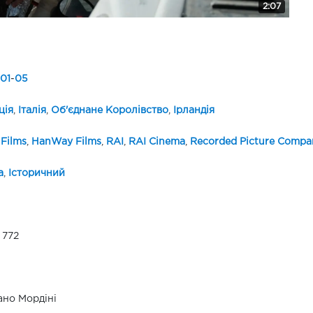
2:07
01
-
05
ція
,
Італія
,
Об'єднане Королівство
,
Ірландія
 Films
,
HanWay Films
,
RAI
,
RAI Cinema
,
Recorded Picture Compa
а
,
Історичний
 772
но Мордіні