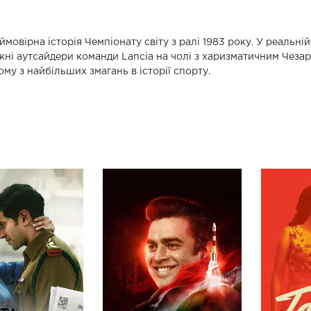
ймовірна історія Чемпіонату світу з ралі 1983 року. У реальні
жні аутсайдери команди Lancia на чолі з харизматичним Чезар
ому з найбільших змагань в історії спорту.