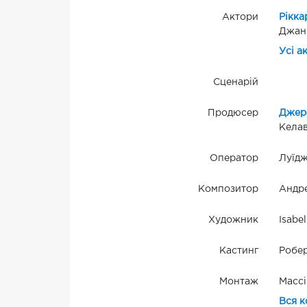
Актори
Рікка
Джанм
Усі а
Сценарій
Продюсер
Джер
Келав
Оператор
Луїдж
Композитор
Андр
Художник
Isabel
Кастинг
Робер
Монтаж
Массі
Вся к