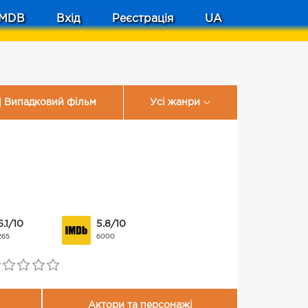
MDB
Вхід
Реєстрація
UA
Випадковий фільм
Усі жанри
6.1/10
5.8/10
265
6000
Актори та персонажі