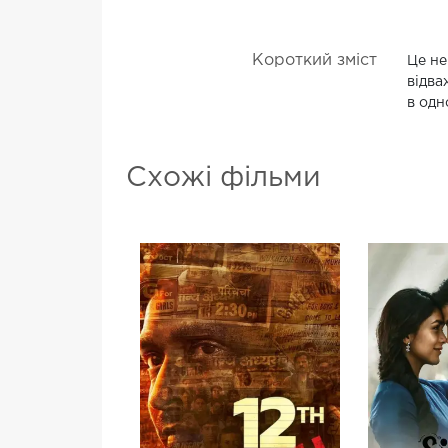
Короткий зміст
Це не
відва
в одн
Схожі фільми