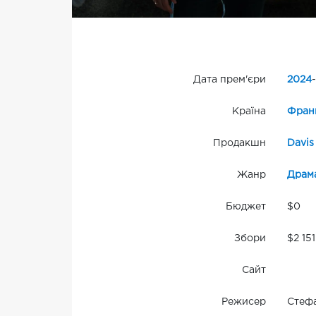
Дата прем'єри
2024
-
Країна
Фран
Продакшн
Davis
Жанр
Драм
Бюджет
$0
Збори
$2 151
Сайт
Режисер
Стефа