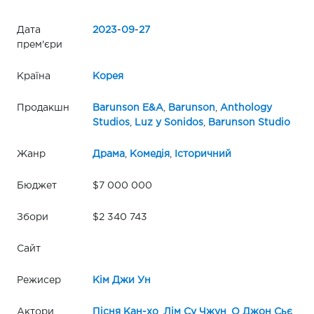
Дата
2023
-
09
-
27
прем'єри
Країна
Корея
Продакшн
Barunson E&A
,
Barunson
,
Anthology
Studios
,
Luz y Sonidos
,
Barunson Studio
Жанр
Драма
,
Комедія
,
Історичний
Бюджет
$7 000 000
Збори
$2 340 743
Сайт
Режисер
Кім Джи Ун
Актори
Пісня Кан-хо
,
Лім Су Чжун
,
О Джон Сьє
,