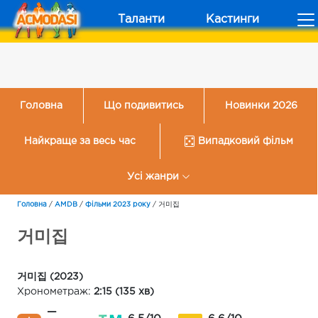
Таланти
Кастинги
Головна
Що подивитись
Новинки 2026
Найкраще за весь час
Випадковий фільм
Усі жанри
Головна
/
AMDB
/
Фільми 2023 року
/
거미집
거미집
거미집 (2023)
Хронометраж:
2:15 (135 хв)
—