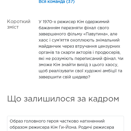
Вся команда (37)
Короткий
У 1970-х режисер Кім одержимий
зміст
бажанням перезняти фінал свого
завершеного фільму «Павутина», але
хаос і сум’яття охоплюють знімальний
майданчик через втручання цензурних
органів та скарги акторів і продюсерів,
які не розуміють переписаний фінал. Чи
зможе Кім знайти вихід з цього хаосу,
щоб реалізувати свої художні амбіції та
завершити свій шедевр?
Що залишилося за кадром
Образ головного героя частково натхненний
образом режисера Кім Ги-Йона. Родичі режисера