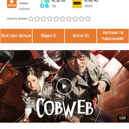
6.5/10
6.6/10
немає
112
2900
оцінок
Оцініть фільм:
Актори та
Всё про фільм
Відео 5
Фото 51
персонажі
1:29