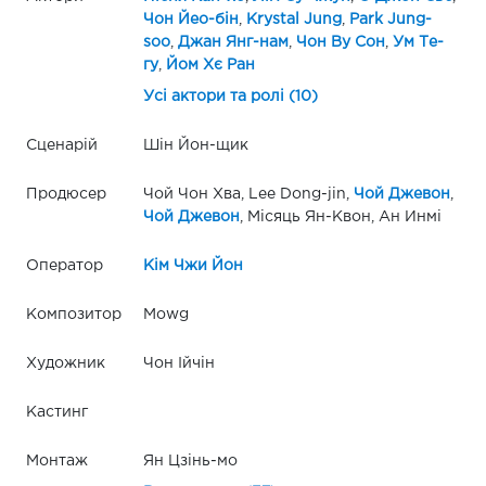
Чон Йео-бін
,
Krystal Jung
,
Park Jung-
soo
,
Джан Янг-нам
,
Чон Ву Сон
,
Ум Те-
гу
,
Йом Хє Ран
Усі актори та ролі (10)
Сценарій
Шін Йон-щик
Продюсер
Чой Чон Хва, Lee Dong-jin,
Чой Джевон
,
Чой Джевон
, Місяць Ян-Квон, Ан Инмі
Оператор
Кім Чжи Йон
Композитор
Mowg
Художник
Чон Ійчін
Кастинг
Монтаж
Ян Цзінь-мо