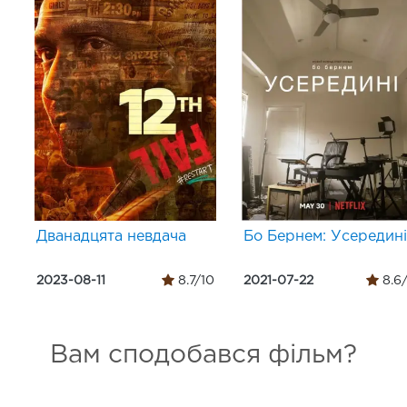
Дванадцята невдача
Бо Бернем: Усередині
2023-08-11
8.7/10
2021-07-22
8.6
Вам сподобався фільм?