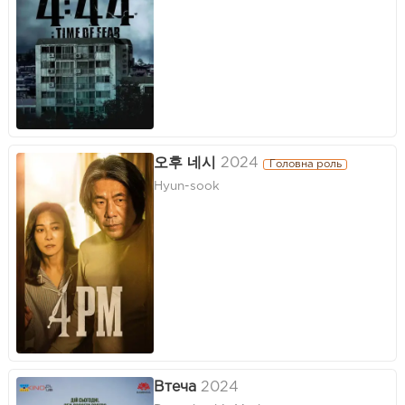
오후 네시
2024
Головна роль
Hyun-sook
Втеча
2024