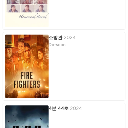
소방관
2024
Do-soon
4분 44초
2024