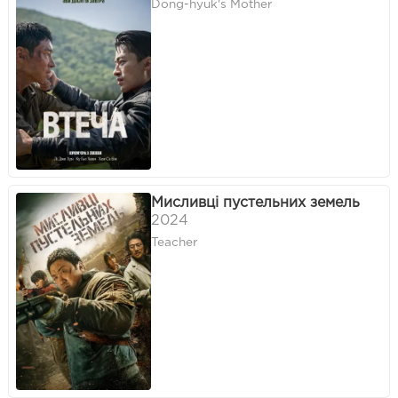
Dong-hyuk's Mother
Мисливці пустельних земель
2024
Teacher