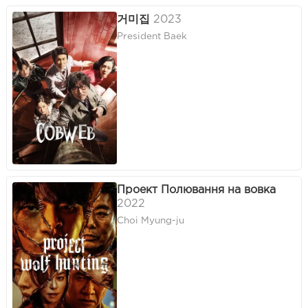
거미집
2023
President Baek
Проект Полювання на вовка
2022
Choi Myung-ju