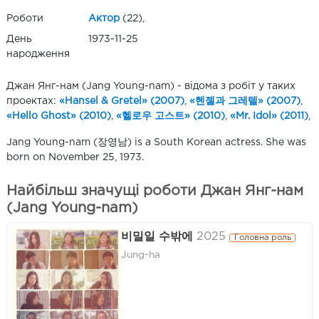
Роботи
Актор
(22),
День
1973-11-25
народження
Джан Янг-нам (Jang Young-nam) - відома з робіт у таких
проектах:
«Hansel & Gretel» (2007)
,
«헨젤과 그레텔» (2007)
,
«Hello Ghost» (2010)
,
«헬로우 고스트» (2010)
,
«Mr. Idol» (2011)
,
Jang Young-nam (장영남) is a South Korean actress. She was
born on November 25, 1973.
Найбільш значущі роботи Джан Янг-нам
(Jang Young-nam)
비밀일 수밖에
2025
Головна роль
Jung-ha