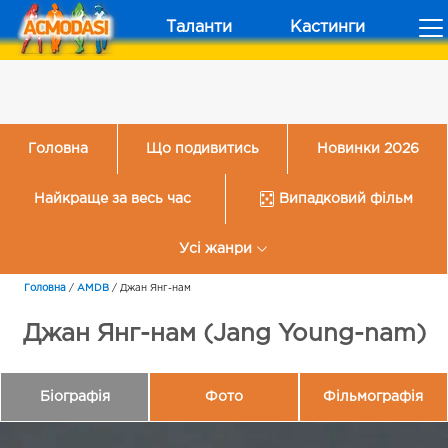
Таланти
Кастинги
Головна
Що подивитись
Новинки 2026
Найкраще за весь час
Випадковий фільм
Усі жанри
Головна
/
AMDB
/
Джан Янг-нам
Джан Янг-нам (Jang Young-nam)
Біографія
Фото
Фільмографія