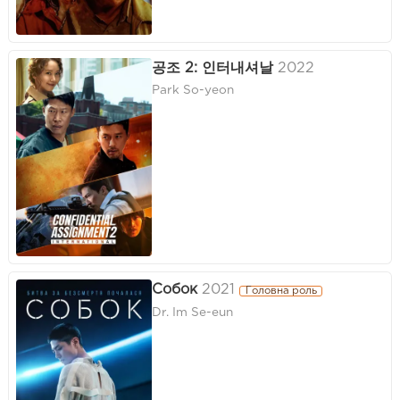
공조 2: 인터내셔날
2022
Park So-yeon
Собок
2021
Головна роль
Dr. Im Se-eun