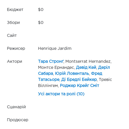
Бюджет
$0
Збори
$0
Сайт
Режисер
Henrique Jardim
Актори
Тара Стронґ
, Montserrat Hernandez,
Монтсе Ернандес,
Девід Кей
,
Деріл
Сабара
,
Юрій Ловенталь
,
Фред
Татасьоре
,
Ді Бредлі Бейкер
, Тревіс
Віллінгем,
Роджер Крейг Сміт
Усі актори та ролі (10)
Сценарій
Продюсер