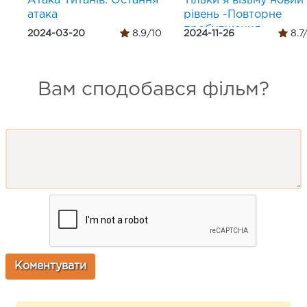
Атака Титанів: Остання
Тільки я візьму новий
атака
рівень -Повторне
пробудження-
2024-03-20
8.9/10
2024-11-26
8.7
Вам сподобався фільм?