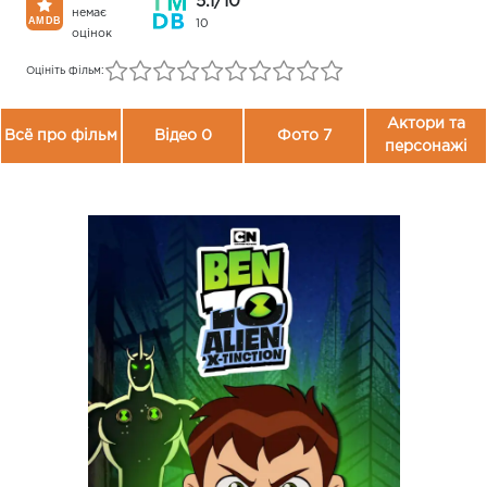
5.1/10
немає
10
оцінок
Оцініть фільм:
Актори та
Всё про фільм
Відео 0
Фото 7
персонажі