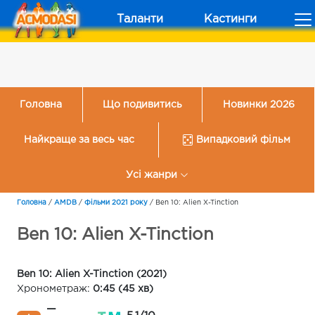
Таланти
Кастинги
Головна
Що подивитись
Новинки 2026
Найкраще за весь час
Випадковий фільм
Усі жанри
Головна
/
AMDB
/
Фільми 2021 року
/
Ben 10: Alien X-Tinction
Ben 10: Alien X-Tinction
Ben 10: Alien X-Tinction (2021)
Хронометраж:
0:45 (45 хв)
—