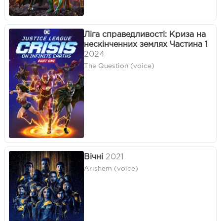
Ліга справедливості: Криза на
нескінченних землях Частина 1
2024
The Question (voice)
Вічні
2021
Arishem (voice)