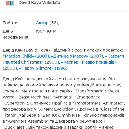
David Kaye Wikidata
Роботи
Актор
(36),
День
1964-10-14
народження
Девід Кей (David Kaye) - відомий з робіт у таких проектах:
«Martian Child» (2007)
,
«Дитина з Марсу» (2007)
,
«Casper's
Haunted Christmas» (2000)
,
«Каспер і Різдво привидів»
(2000)
,
«Happy Gilmore» (1996)
,
Девід Кей – канадський актор і актор озвучування. Він
найкраще відомий завдяки ролям у анімаційних фільмах,
зокрема, Мегатрона в п'яти серіях "Transformers" ("Beast
Wars", "Beast Machines", "Armada", "Energon" та
"Cybertron"), Оптимуса Прайма в "Transformers: Animated",
професора Ікс у "X-Men: Evolution", Кронуса в "Class of the
Titans", Хайбера в "Ben 10: Omniverse", кількох персонажів
в "Avengers Assemble" та Дакворта у ребут-версії
"DuckTales". Він також відомий завдяки ролям у аніме,