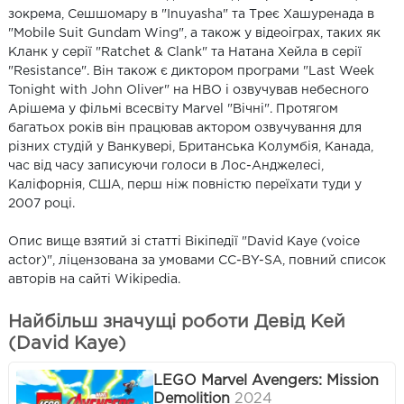
зокрема, Сешшомару в "Inuyasha" та Треє Хашуренада в
"Mobile Suit Gundam Wing", а також у відеоіграх, таких як
Кланк у серії "Ratchet & Clank" та Натана Хейла в серії
"Resistance". Він також є диктором програми "Last Week
Tonight with John Oliver" на HBO і озвучував небесного
Арішема у фільмі всесвіту Marvel "Вічні". Протягом
багатьох років він працював актором озвучування для
різних студій у Ванкувері, Британська Колумбія, Канада,
час від часу записуючи голоси в Лос-Анджелесі,
Каліфорнія, США, перш ніж повністю переїхати туди у
2007 році.
Опис вище взятий зі статті Вікіпедії "David Kaye (voice
actor)", ліцензована за умовами CC-BY-SA, повний список
авторів на сайті Wikipedia.
Найбільш значущі роботи Девід Кей
(David Kaye)
LEGO Marvel Avengers: Mission
Demolition
2024