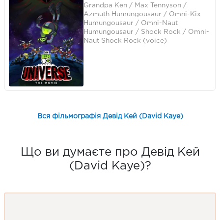
Grandpa Ken / Max Tennyson /
Azmuth Humungousaur / Omni-Kix
Humungousaur / Omni-Naut
Humungousaur / Shock Rock / Omni-
Naut Shock Rock (voice)
Вся фільмографія Девід Кей (David Kaye)
Що ви думаєте про Девід Кей
(David Kaye)?