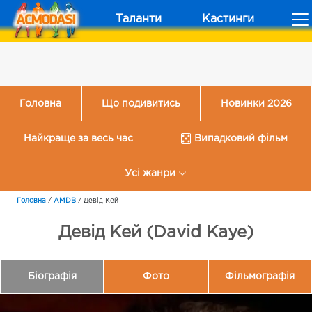
Таланти
Кастинги
Головна
Що подивитись
Новинки 2026
Найкраще за весь час
Випадковий фільм
Усі жанри
Головна
/
AMDB
/
Девід Кей
Девід Кей (David Kaye)
Біографія
Фото
Фільмографія