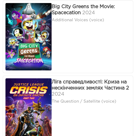
Big City Greens the Movie:
Spacecation
2024
Additional Voices (voice)
Ліга справедливості: Криза на
нескінченних землях Частина 2
2024
The Question / Satellite (voice)