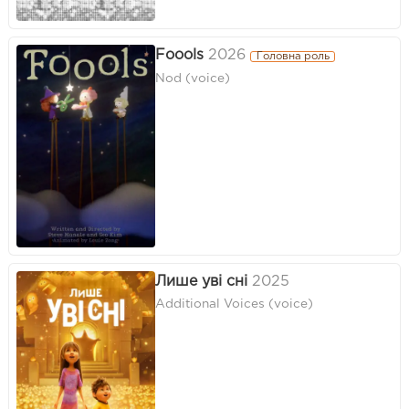
Foools
2026
Головна роль
Nod (voice)
Лише уві сні
2025
Additional Voices (voice)