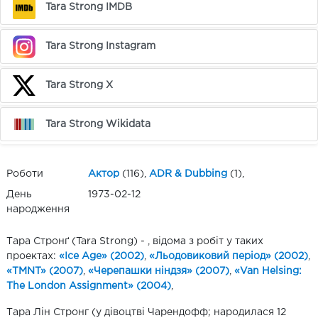
Tara Strong IMDB
Tara Strong Instagram
Tara Strong X
Tara Strong Wikidata
Роботи
Актор
(116),
ADR & Dubbing
(1),
День
1973-02-12
народження
Тара Стронґ (Tara Strong) - , відома з робіт у таких
проектах:
«Ice Age» (2002)
,
«Льодовиковий період» (2002)
,
«TMNT» (2007)
,
«Черепашки ніндзя» (2007)
,
«Van Helsing:
The London Assignment» (2004)
,
Тара Лін Стронг (у дівоцтві Чарендофф; народилася 12