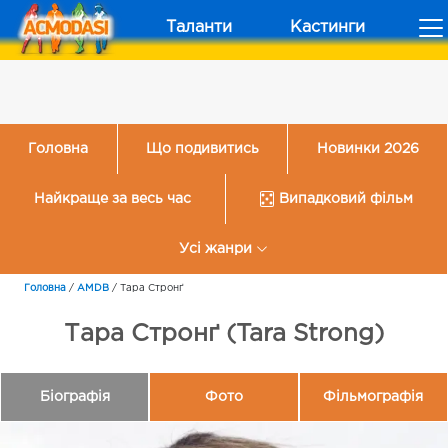
Таланти
Кастинги
Головна
Що подивитись
Новинки 2026
Найкраще за весь час
Випадковий фільм
Усі жанри
Головна
/
AMDB
/
Тара Стронґ
Тара Стронґ (Tara Strong)
Біографія
Фото
Фільмографія