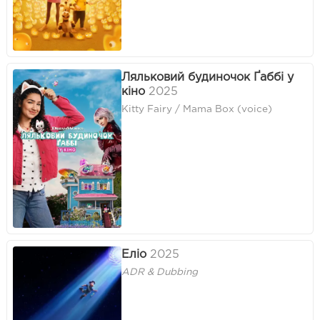
Ляльковий будиночок Ґаббі у
кіно
2025
Kitty Fairy / Mama Box (voice)
Еліо
2025
ADR & Dubbing