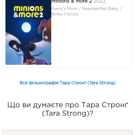
Minions & More 2
2022
Garry's Mom / Neanderthal Baby /
Binky (voice)
Вся фільмографія Тара Стронґ (Tara Strong)
Що ви думаєте про Тара Стронґ
(Tara Strong)?