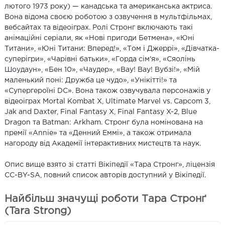
лютого 1973 року) — канадська та американська актриса.
Вона відома своєю роботою з озвучення в мультфільмах,
вебсайтах та відеоіграх. Ролі Стронг включають такі
анімаційні серіали, як «Нові пригоди Бетмена», «Юні
Титани», «Юні Титани: Вперед!», «Том і Джеррі», «Дівчатка-
суперігри», «Чарівні батьки», «Горда сім'я», «Сяолінь
Шоудаун», «Бен 10», «Чаудер», «Вау! Вау! Вубзі!», «Мій
маленький поні: Дружба це чудо», «Унікітті!» та
«Супергероїні DC». Вона також озвучувала персонажів у
відеоіграх Mortal Kombat X, Ultimate Marvel vs. Capcom 3,
Jak and Daxter, Final Fantasy X, Final Fantasy X-2, Blue
Dragon та Batman: Arkham. Стронг була номінована на
премії «Annie» та «Денний Еммі», а також отримала
нагороду від Академії інтерактивних мистецтв та наук.
Опис вище взято зі статті Вікіпедії «Тара Стронг», ліцензія
CC-BY-SA, повний список авторів доступний у Вікіпедії.
Найбільш значущі роботи Тара Стронґ
(Tara Strong)