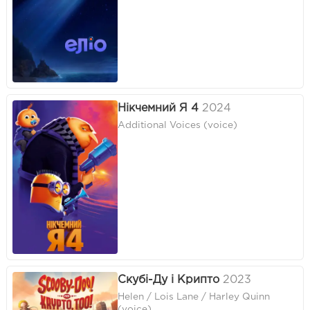
Нікчемний Я 4
2024
Additional Voices (voice)
Скубі-Ду і Крипто
2023
Helen / Lois Lane / Harley Quinn
(voice)