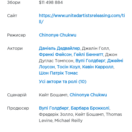
Збори
$11 498 884
Сайт
https://www.unitedartistsreleasing.com/ti
ll/
Режисер
Chinonye Chukwu
Актори
Даніель Дедвайлер
, Джелін Голл,
Френкі Фейсон
,
Гейлі Беннетт
, Джон
Дуглас Томпсон,
Вупі Голдберг
,
Джеймі
Лоусон
,
Тосін Коул
,
Кевін Керролл
,
Шон Патрік Томас
Усі актори та ролі (10)
Сценарій
Кейт Бошамп,
Chinonye Chukwu
Продюсер
Вупі Голдберг
,
Барбара Брокколі
,
Фредерік Золло, Кейт Бошамп, Thomas
Levine, Michael Reilly