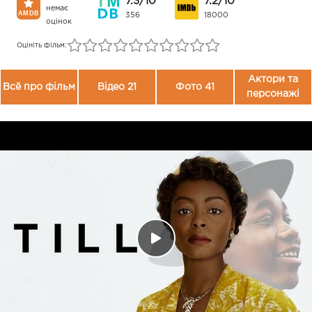
7.3/10
7.2/10
немає
356
18000
оцінок
Оцініть фільм:
Актори та
Всё про фільм
Відео 21
Фото 41
персонажі