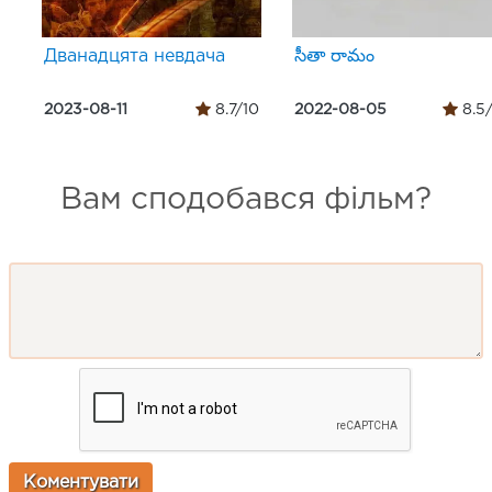
Дванадцята невдача
సీతా రామం
2023-08-11
8.7/10
2022-08-05
8.5
Вам сподобався фільм?