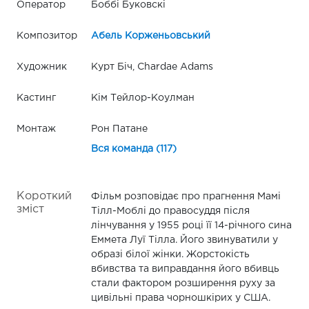
Оператор
Боббі Буковскі
Композитор
Абель Корженьовський
Художник
Курт Біч, Chardae Adams
Кастинг
Кім Тейлор-Коулман
Монтаж
Рон Патане
Вся команда (117)
Короткий
Фільм розповідає про прагнення Мамі
зміст
Тілл-Моблі до правосуддя після
лінчування у 1955 році її 14-річного сина
Еммета Луї Тілла. Його звинуватили у
образі білої жінки. Жорстокість
вбивства та виправдання його вбивць
стали фактором розширення руху за
цивільні права чорношкірих у США.