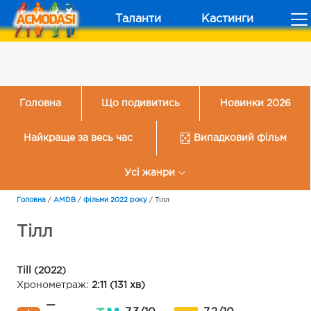
Таланти
Кастинги
Головна
Що подивитись
Новинки 2026
Найкраще за весь час
Випадковий фільм
Усі жанри
Головна
/
AMDB
/
Фільми 2022 року
/
Тілл
Тілл
Till (2022)
Хронометраж:
2:11 (131 хв)
—