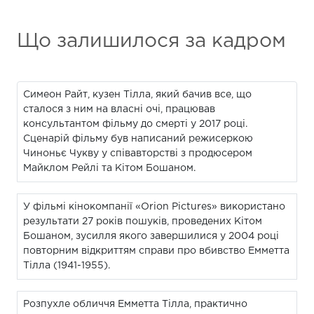
Що залишилося за кадром
Симеон Райт, кузен Тілла, який бачив все, що
сталося з ним на власні очі, працював
консультантом фільму до смерті у 2017 році.
Сценарій фільму був написаний режисеркою
Чиноньє Чукву у співавторстві з продюсером
Майклом Рейлі та Кітом Бошаном.
У фільмі кінокомпанії «Orion Pictures» використано
результати 27 років пошуків, проведених Кітом
Бошаном, зусилля якого завершилися у 2004 році
повторним відкриттям справи про вбивство Емметта
Тілла (1941-1955).
Розпухле обличчя Емметта Тілла, практично