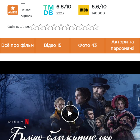
—
6.8/10
6.6/10
немає
2223
140000
оцінок
Оцініть фільм:
Актори та
Всё про фільм
Відео 15
Фото 43
персонажі