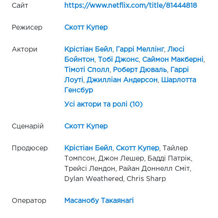
Сайт
https://www.netflix.com/title/81444818
Режисер
Скотт Купер
Актори
Крістіан Бейл
,
Гаррі Меллінг
,
Люсі
Бойнтон
,
Тобі Джонс
,
Саймон Макберні
,
Тімоті Сполл
,
Роберт Дюваль
,
Гаррі
Лоуті
,
Джилліан Андерсон
,
Шарлотта
Генсбур
Усі актори та ролі (10)
Сценарій
Скотт Купер
Продюсер
Крістіан Бейл
,
Скотт Купер
, Тайлер
Томпсон, Джон Лешер, Бадді Патрік,
Трейсі Лендон, Райан Доннелл Сміт,
Dylan Weathered, Chris Sharp
Оператор
Масанобу Такаянагі