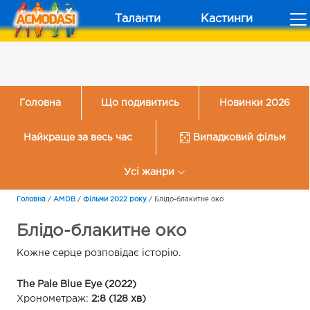
Таланти
Кастинги
Головна
Що подивитись
Новинки 2026
Найкраще за весь час
Випадковий фільм
Усі жанри
Головна
/
AMDB
/
Фільми 2022 року
/
Блідо-блакитне око
Блідо-блакитне око
Кожне серце розповідає історію.
The Pale Blue Eye (2022)
Хронометраж:
2:8 (128 хв)