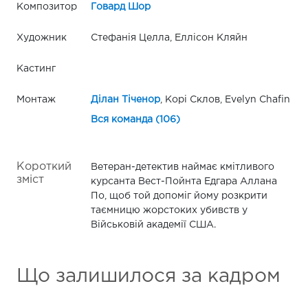
Композитор
Говард Шор
Художник
Стефанія Целла, Еллісон Кляйн
Кастинг
Монтаж
Ділан Тіченор
, Корі Склов, Evelyn Chafin
Вся команда (106)
Короткий
Ветеран-детектив наймає кмітливого
зміст
курсанта Вест-Пойнта Едгара Аллана
По, щоб той допоміг йому розкрити
таємницю жорстоких убивств у
Військовій академії США.
Що залишилося за кадром