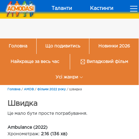
Таланти
Кастинги
Головна
Що подивитись
Новинки 2026
Найкраще за весь час
Випадковий фільм
Усі жанри
Головна
/
AMDB
/
Фільми 2022 року
/
Швидка
Швидка
Це мало бути просте пограбування.
Ambulance (2022)
Хронометраж:
2:16 (136 хв)