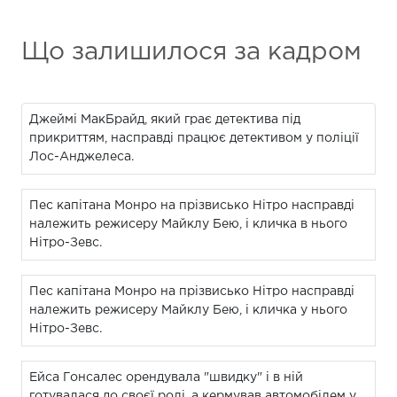
Що залишилося за кадром
Джеймі МакБрайд, який грає детектива під
прикриттям, насправді працює детективом у поліції
Лос-Анджелеса.
Пес капітана Монро на прізвисько Нітро насправді
належить режисеру Майклу Бею, і кличка в нього
Нітро-Зевс.
Пес капітана Монро на прізвисько Нітро насправді
належить режисеру Майклу Бею, і кличка у нього
Нітро-Зевс.
Ейса Гонсалес орендувала "швидку" і в ній
готувалася до своєї ролі, а кермував автомобілем у