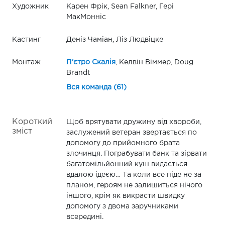
Художник
Карен Фрік, Sean Falkner, Гері
МакМонніс
Кастинг
Деніз Чаміан, Ліз Людвіцке
Монтаж
П'єтро Скалія
, Келвін Віммер, Doug
Brandt
Вся команда (61)
Короткий
Щоб врятувати дружину від хвороби,
зміст
заслужений ветеран звертається по
допомогу до прийомного брата
злочинця. Пограбувати банк та зірвати
багатомільйонний куш видається
вдалою ідеєю… Та коли все піде не за
планом, героям не залишиться нічого
іншого, крім як викрасти швидку
допомогу з двома заручниками
всередині.