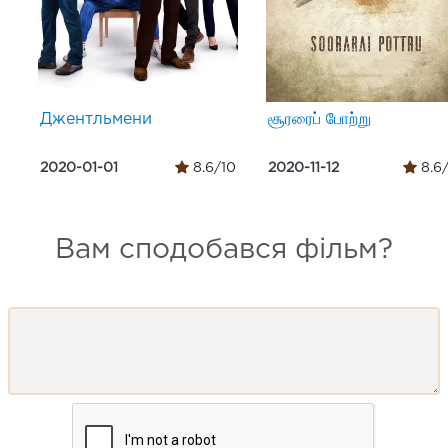
Джентльмени
சூரரைப் போற்று
2020-01-01
8.6/10
2020-11-12
8.6
Вам сподобався фільм?