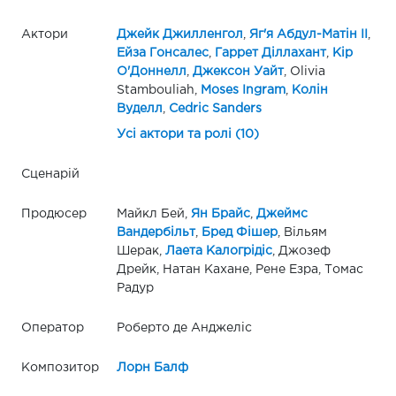
Актори
Джейк Джилленгол
,
Яг'я Абдул-Матін II
,
Ейза Гонсалес
,
Гаррет Діллахант
,
Кір
О'Доннелл
,
Джексон Уайт
, Olivia
Stambouliah,
Moses Ingram
,
Колін
Вуделл
,
Cedric Sanders
Усі актори та ролі (10)
Сценарій
Продюсер
Майкл Бей,
Ян Брайс
,
Джеймс
Вандербільт
,
Бред Фішер
, Вільям
Шерак,
Лаета Калогрідіс
, Джозеф
Дрейк, Натан Кахане, Рене Езра, Томас
Радур
Оператор
Роберто де Анджеліс
Композитор
Лорн Балф