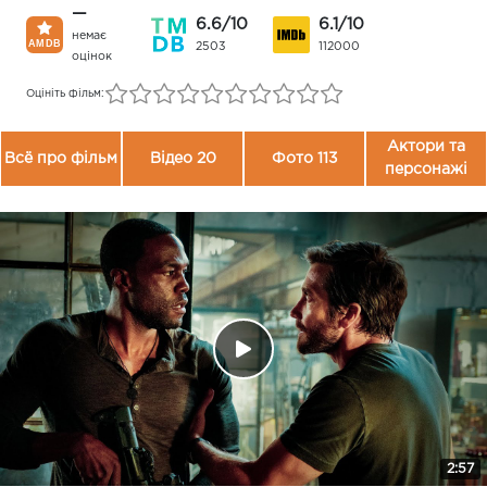
—
6.6/10
6.1/10
немає
2503
112000
оцінок
Оцініть фільм:
Актори та
Всё про фільм
Відео 20
Фото 113
персонажі
2:57