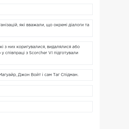
ізацій, які вважали, що окремі діалоги та
які з них коригувалися, видалялися або
 у співпраці з Scorcher VI підготували
агуайр, Джон Войт і сам Таг Спідман.