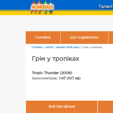
Талант
Головна
Що подивитись
Головна
/
AMDB
/
Фільми 2008 року
/
Грім у тропіках
Грім у тропіках
Tropic Thunder (2008)
Хронометраж:
1:47 (107 хв)
Всё про фільм