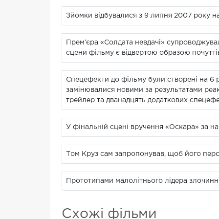
Зйомки відбувалися з 9 липня 2007 року на
Прем’єра «Солдата невдачі» супроводжувал
сцени фільму є відвертою образою почутті
Спецефекти до фільму були створені на 6 рі
замінювалися новими за результатами реакці
трейлер та дванадцять додаткових спецефек
У фінальній сцені вручення «Оскара» за на
Том Круз сам запропонував, щоб його персо
Прототипами малолітнього лідера злочинн
Схожі фільми