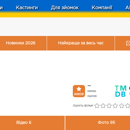
и
Кастинги
Для зйомок
Компанії
A
Новинки 2026
Найкраще за весь час
—
немає
оцінок
Оцініть фільм:
Відео 6
Фото 95