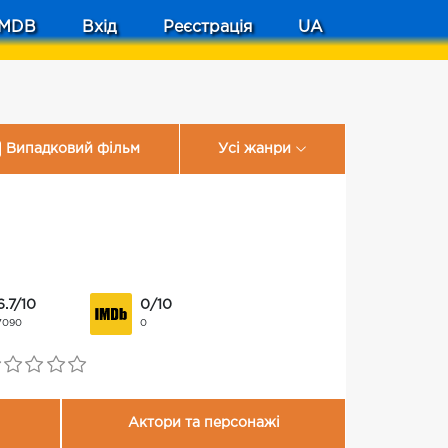
MDB
Вхід
Реєстрація
UA
Випадковий фільм
Усі жанри
6.7/10
0/10
7090
0
Актори та персонажі