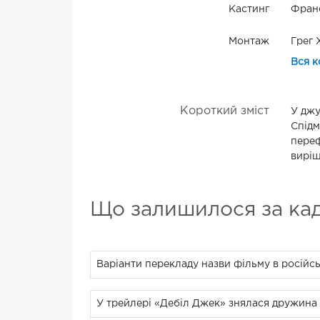
Кастинг
Франс
Монтаж
Грег 
Вся к
Короткий зміст
У джу
Спідм
переф
виріш
Що залишилося за ка
Варіанти перекладу назви фільму в російськ
У трейлері «Дебіл Джек» знялася дружина 