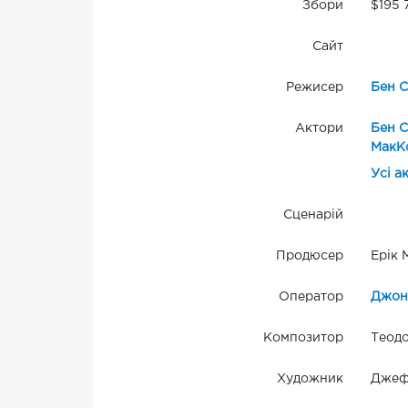
Збори
$195 
Сайт
Режисер
Бен С
Актори
Бен С
МакК
Усі а
Сценарій
Продюсер
Ерік 
Оператор
Джон
Композитор
Теод
Художник
Джефф