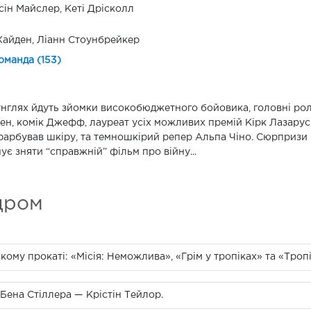
ін Майслер, Кеті Дрісколл
Хайден, Ліанн Стоунбрейкер
оманда (153)
нглях йдуть зйомки високобюджетного бойовика, головні ролі
ен, комік Джефф, лауреат усіх можливих премій Кірк Лазарус,
арбував шкіру, та темношкірий репер Альпа Чіно. Сюрпризи
ує зняти “справжній” фільм про війну...
дром
ому прокаті: «Місія: Неможлива», «Грім у тропіках» та «Тропі
Бена Стіллера — Крістін Тейлор.