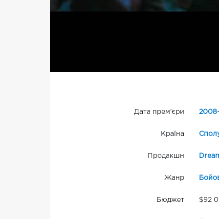
Дата прем'єри
2008
Країна
Сполу
Продакшн
Dream
Жанр
Бойо
Бюджет
$92 