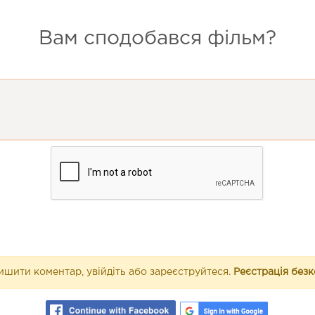
Вам сподобався фільм?
шити коментар, увійдіть або зареєструйтеся.
Реєстрація без