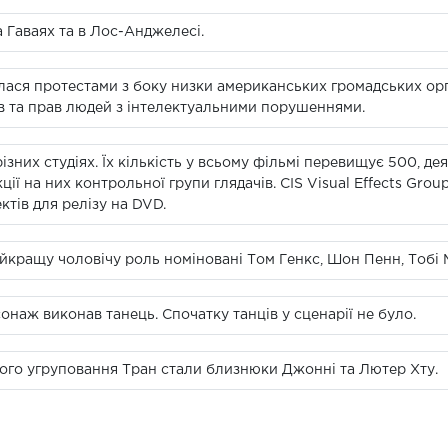
 Гаваях та в Лос-Анджелесі.
ася протестами з боку низки американських громадських орган
в та прав людей з інтелектуальними порушеннями.
зних студіях. Їх кількість у всьому фільмі перевищує 500, де
ї на них контрольної групи глядачів. CIS Visual Effects Group
тів для релізу на DVD.
йкращу чоловічу роль номіновані Том Генкс, Шон Пенн, Тобі М
наж виконав танець. Спочатку танців у сценарії не було.
ого угруповання Тран стали близнюки Джонні та Лютер Хту.