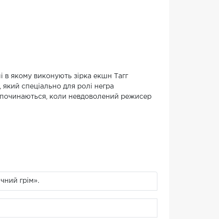
 в якому виконують зірка екшн Тагг
 який спеціально для ролі негра
 починаються, коли невдоволений режисер
чний грім».