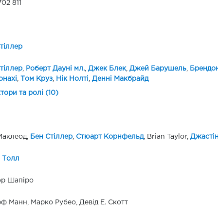
702 811
тіллер
тіллер
,
Роберт Дауні мл.
,
Джек Блек
,
Джей Барушель
,
Брендон
онахі
,
Том Круз
,
Нік Нолті
,
Денні Макбрайд
ктори та ролі (10)
Маклеод,
Бен Стіллер
,
Стюарт Корнфельд
, Brian Taylor,
Джастін
 Толл
ор Шапіро
 Манн, Марко Рубео, Девід Е. Скотт