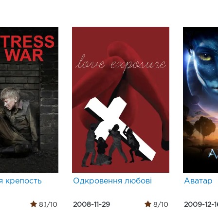
я крепость
Одкровення любові
Аватар
8.1/10
2008-11-29
8/10
2009-12-1