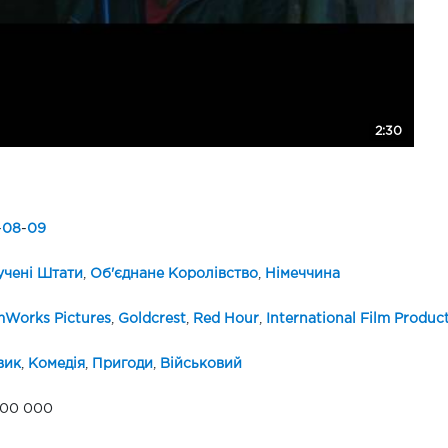
2:30
-
08
-
09
чені Штати
,
Об'єднане Королівство
,
Німеччина
Works Pictures
,
Goldcrest
,
Red Hour
,
International Film Produ
вик
,
Комедія
,
Пригоди
,
Військовий
000 000