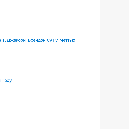
 Т. Джексон
,
Брендон Су Гу
,
Меттью
 Теру