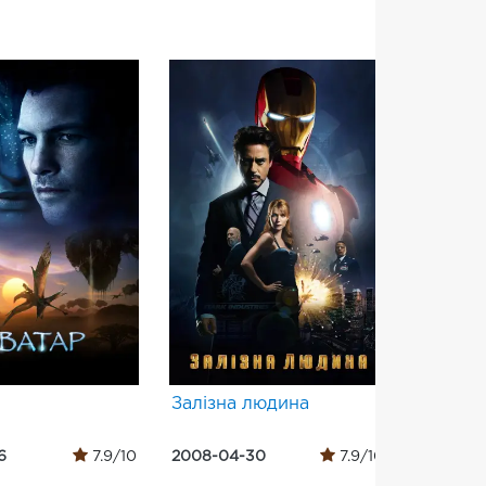
Залізна людина
007: К
6
7.9/10
2008-04-30
7.9/10
2006-11-