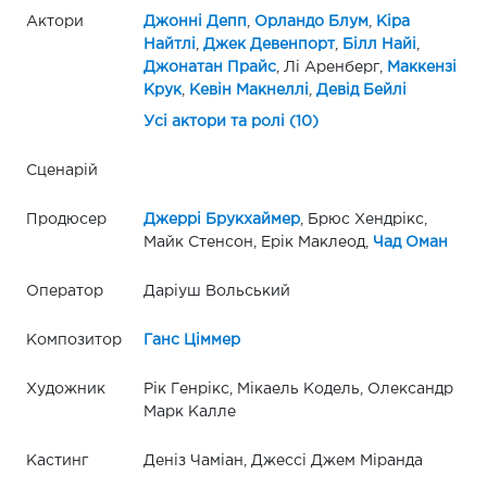
Актори
Джонні Депп
,
Орландо Блум
,
Кіра
Найтлі
,
Джек Девенпорт
,
Білл Найі
,
Джонатан Прайс
, Лі Аренберг,
Маккензі
Крук
,
Кевін Макнеллі
,
Девід Бейлі
Усі актори та ролі (10)
Сценарій
Продюсер
Джеррі Брукхаймер
, Брюс Хендрікс,
Майк Стенсон, Ерік Маклеод,
Чад Оман
Оператор
Даріуш Вольський
Композитор
Ганс Ціммер
Художник
Рік Генрікс, Мікаель Кодель, Олександр
Марк Калле
Кастинг
Деніз Чаміан, Джессі Джем Міранда