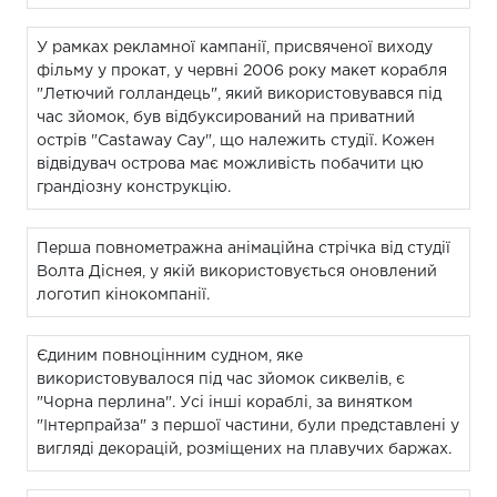
У рамках рекламної кампанії, присвяченої виходу
фільму у прокат, у червні 2006 року макет корабля
"Летючий голландець", який використовувався під
час зйомок, був відбуксирований на приватний
острів "Castaway Cay", що належить студії. Кожен
відвідувач острова має можливість побачити цю
грандіозну конструкцію.
Перша повнометражна анімаційна стрічка від студії
Волта Діснея, у якій використовується оновлений
логотип кінокомпанії.
Єдиним повноцінним судном, яке
використовувалося під час зйомок сиквелів, є
"Чорна перлина". Усі інші кораблі, за винятком
"Інтерпрайза" з першої частини, були представлені у
вигляді декорацій, розміщених на плавучих баржах.