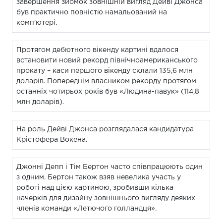
завершення зйомок зовнішній вигляд Дейві Джонса
був практично повністю намальований на
комп'ютері.
Протягом дебютного вікенду картині вдалося
встановити новий рекорд північноамериканського
прокату – каси першого вікенду склали 135,6 млн
доларів. Попереднім власником рекорду протягом
останніх чотирьох років був «Людина-павук» (114,8
млн доларів).
На роль Дейві Джонса розглядалася кандидатура
Крістофера Вокена.
Джонні Депп і Тім Бертон часто співпрацюють один
з одним. Бертон також взяв невелика участь у
роботі над цією картиною, зробивши кілька
начерків для дизайну зовнішнього вигляду деяких
членів команди «Летючого голландця».