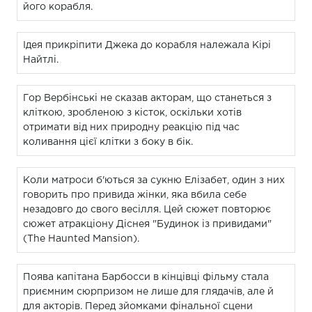
його корабля.
Ідея прикріпити Джека до корабля належала Кірі
Найтлі.
Гор Вербінські не сказав акторам, що станеться з
кліткою, зробленою з кісток, оскільки хотів
отримати від них природну реакцію під час
коливання цієї клітки з боку в бік.
Коли матроси б'ються за сукню Елізабет, один з них
говорить про привида жінки, яка вбила себе
незадовго до свого весілля. Цей сюжет повторює
сюжет атракціону Діснея "Будинок із привидами"
(The Haunted Mansion).
Поява капітана Барбосси в кінцівці фільму стала
приємним сюрпризом не лише для глядачів, але й
для акторів. Перед зйомками фінальної сцени