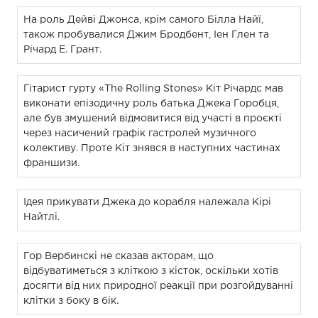
На роль Дейві Джонса, крім самого Білла Найї,
також пробувалися Джим Бродбент, Іен Глен та
Річард Е. Грант.
Гітарист гурту «The Rolling Stones» Кіт Річардс мав
виконати епізодичну роль батька Джека Горобця,
але був змушений відмовитися від участі в проєкті
через насичений графік гастролей музичного
колективу. Проте Кіт знявся в наступних частинах
франшизи.
Ідея прикувати Джека до корабля належала Кірі
Найтлі.
Гор Вербинскі не сказав акторам, що
відбуватиметься з кліткою з кісток, оскільки хотів
досягти від них природної реакції при розгойдуванні
клітки з боку в бік.