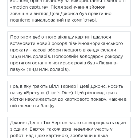
костюмі, орієнтованому на використання технології
«motion capture». Після закінчення зйомок
зовнішній вигляд Деві Джонса був практично
повністю намальований на комп'ютері.
Протягом дебютного вікенду картині вдалося
встановити новий рекорд північноамериканського
прокату – касові збори першого вікенду склали
135,6 млн. доларів. Попереднім володарем рекорду
протягом останніх чотирьох років був «Людина-
павук» (114,8 млн. доларів).
Гра, в яку грають Вілл Тернер і Деві Джонс, носить
назву «Брехун» (Liar`s Dice). Цей різновид гри в
кістки наближається до карткового покеру, маючи в
ній елементи блефу.
Джонні Депп і Тім Бертон часто співпрацюють один
з одним. Бертон також взяв невелику участь у
роботі над цією картиною, зробивши кілька