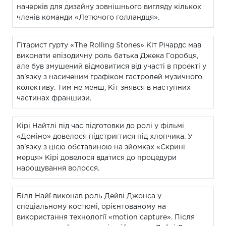
начерків для дизайну зовнішнього вигляду кількох
членів команди «Летючого голландця».
Гітарист гурту «The Rolling Stones» Кіт Річардс мав
виконати епізодичну роль батька Джека Горобця,
але був змушений відмовитися від участі в проекті у
зв'язку з насиченим графіком гастролей музичного
колективу. Тим не менш, Кіт знявся в наступних
частинах франшизи.
Кірі Найтлі під час підготовки до ролі у фільмі
«Доміно» довелося підстригтися під хлопчика. У
зв'язку з цією обставиною на зйомках «Скрині
мерця» Кірі довелося вдатися до процедури
нарощування волосся.
Білл Найї виконав роль Дейві Джонса у
спеціальному костюмі, орієнтованому на
використання технології «motion capture». Після