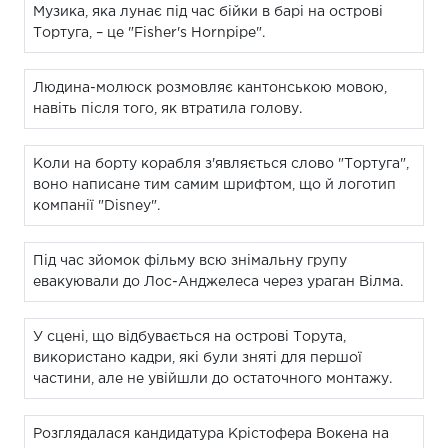
Музика, яка лунає під час бійки в барі на острові
Тортуга, – це "Fisher's Hornpipe".
Людина-молюск розмовляє кантонською мовою,
навіть після того, як втратила голову.
Коли на борту корабля з'являється слово "Тортуга",
воно написане тим самим шрифтом, що й логотип
компанії "Disney".
Під час зйомок фільму всю знімальну групу
евакуювали до Лос-Анджелеса через ураган Вілма.
У сцені, що відбувається на острові Торута,
використано кадри, які були зняті для першої
частини, але не увійшли до остаточного монтажу.
Розглядалася кандидатура Крістофера Вокена на