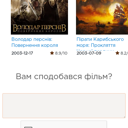
Володар перснів:
Пірати Карибського
Повернення короля
моря: Прокляття
Чорної перлини
2003-12-17
8.9/10
2003-07-09
8.2
Вам сподобався фільм?