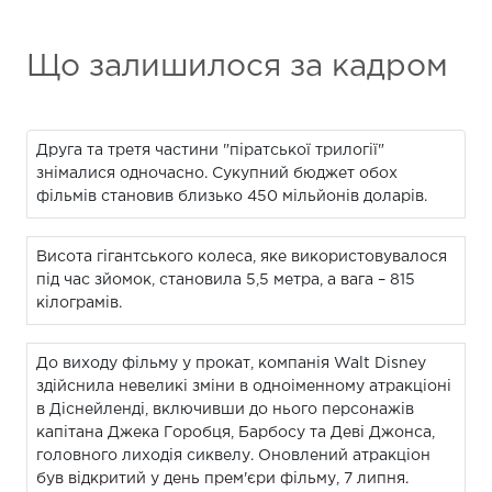
Що залишилося за кадром
Друга та третя частини "піратської трилогії"
знімалися одночасно. Сукупний бюджет обох
фільмів становив близько 450 мільйонів доларів.
Висота гігантського колеса, яке використовувалося
під час зйомок, становила 5,5 метра, а вага – 815
кілограмів.
До виходу фільму у прокат, компанія Walt Disney
здійснила невеликі зміни в одноіменному атракціоні
в Діснейленді, включивши до нього персонажів
капітана Джека Горобця, Барбосу та Деві Джонса,
головного лиходія сиквелу. Оновлений атракціон
був відкритий у день прем'єри фільму, 7 липня.