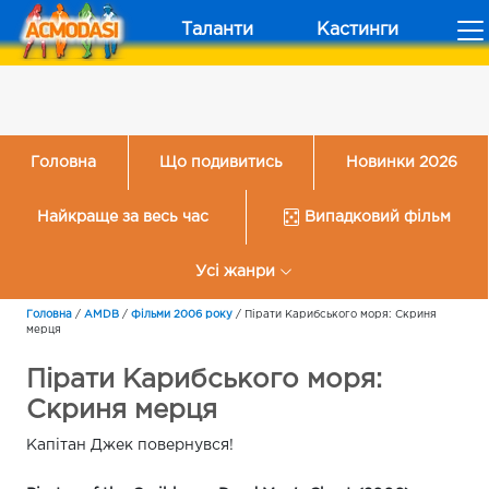
Таланти
Кастинги
Головна
Що подивитись
Новинки 2026
Найкраще за весь час
Випадковий фільм
Усі жанри
Головна
/
AMDB
/
Фільми 2006 року
/
Пірати Карибського моря: Скриня
мерця
Пірати Карибського моря:
Скриня мерця
Капітан Джек повернувся!