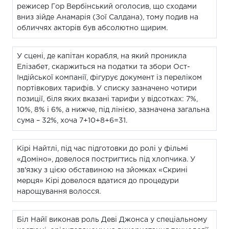
режисер Гор Вербінський оголосив, що сходами
вниз зійде Анамарія (Зої Салдана), тому подив на
обличчях акторів був абсолютно щирим.
У сцені, де капітан корабля, на який проникла
Елізабет, скаржиться на податки та збори Ост-
Індійської компанії, фігурує документ із переліком
портівкових тарифів. У списку зазначено чотири
позиції, біля яких вказані тарифи у відсотках: 7%,
10%, 8% і 6%, а нижче, під лінією, зазначена загальна
сума – 32%, хоча 7+10+8+6=31.
Кірі Найтлі, під час підготовки до ролі у фільмі
«Доміно», довелося постригтись під хлопчика. У
зв'язку з цією обставиною на зйомках «Скрині
мерця» Кірі довелося вдатися до процедури
нарощування волосся.
Біл Найї виконав роль Деві Джонса у спеціальному