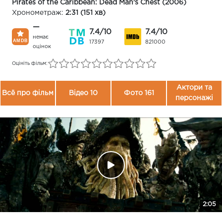
Pirates of the Caribbean: Dead Man's Chest (2006)
Хронометраж:
2:31 (151 хв)
—
7.4/10
7.4/10
немає
17397
821000
оцінок
Оцініть фільм:
Актори та
Всё про фільм
Відео 10
Фото 161
персонажі
2:05