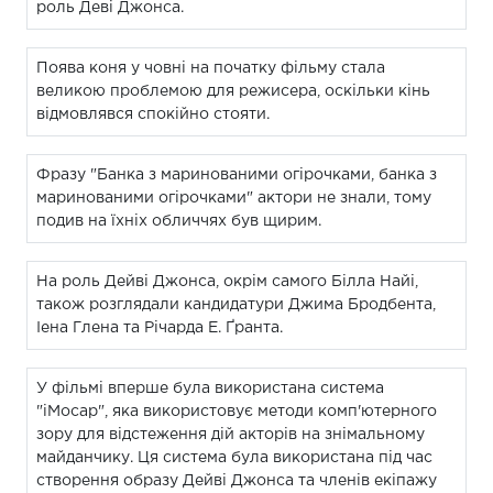
роль Деві Джонса.
Поява коня у човні на початку фільму стала
великою проблемою для режисера, оскільки кінь
відмовлявся спокійно стояти.
Фразу "Банка з маринованими огірочками, банка з
маринованими огірочками" актори не знали, тому
подив на їхніх обличчях був щирим.
На роль Дейві Джонса, окрім самого Білла Найі,
також розглядали кандидатури Джима Бродбента,
Іена Глена та Річарда Е. Ґранта.
У фільмі вперше була використана система
"iMocap", яка використовує методи комп'ютерного
зору для відстеження дій акторів на знімальному
майданчику. Ця система була використана під час
створення образу Дейві Джонса та членів екіпажу