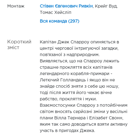
Монтаж
Стівен Євгенович Ривкін
, Крейг Вуд,
Томас Хейсліп
Вся команда (297)
Короткий
Капітан Джек Спарроу опиняється в
зміст
центрі чергової інтригуючої загадки,
пов'язаної з надприродним.
Виявляється, що на Спарроу лежить
страшне прокляття всіх капітанів
легендарного корабля-примари -
Летючий Голландець і якщо він не
знайде спосіб зняти з себе цю ношу,
тоді після життя його чекає вічне
рабство, прокляття і муки.
Взаємостосунки Спарроу з потойбічним
світом вносять серйозні зміни у весільні
плани Вілла Тернера і Елізабет Свонн,
яким так само доводиться взяти активну
участь в пригодах Джека.