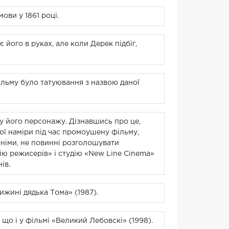
ови у 1861 році.
 його в руках, але коли Дерек підбіг,
фільму було татуювання з назвою даної
у його персонажу. Дізнавшись про це,
вої наміри під час промоушену фільму,
оніми, не повинні розголошувати
дію режисерів» і студію «New Line Cinema»
ів.
ижині дядька Тома» (1987).
, що і у фільмі «Великий Лебовскі» (1998).