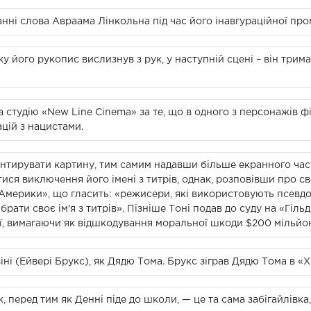
танні слова Авраама Лінкольна під час його інавгураційної пром
у його рукопис вислизнув з рук, у наступній сцені – він тримає
а студію «New Line Cinema» за те, що в одного з персонажів 
цій з нацистами.
нтирувати картину, тим самим надавши більше екранного час
ися виключення його імені з титрів, однак, розповівши про с
 Америки», що гласить: «режисери, які використовують псевд
рати своє ім'я з титрів». Пізніше Тоні подав до суду на «Гіль
, вимагаючи як відшкодування моральної шкоди $200 мільйон
ні (Ейвері Брукс), як Дядю Тома. Брукс зіграв Дядю Тома в «Х
к, перед тим як Денні піде до школи, — це та сама забігайлівка