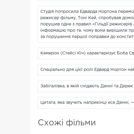
Студія попросила Едварда Нортона перемо
режисер фільму, Тоні Кей, спробував домог
порушив одне з правил «Гільдії режисерів
інформацію про те, чому вони вирішили приб
за порушення першої поправки до конститу
Кемерон (Стейсі Кіч) характеризує Боба Сві
Спеціально для цієї ролі Едвард Нортон наб
Забігалівка, в якій снідають Денні та Дерек
Цитата, яка звучить наприкінці есе Денні, 
Схожі фільми