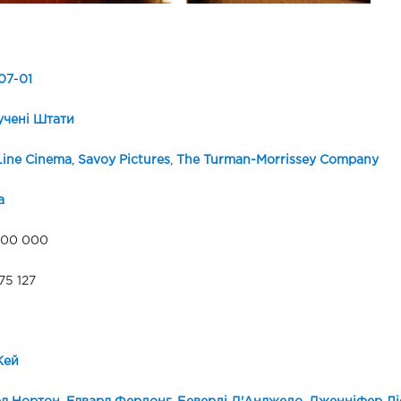
07
-
01
чені Штати
ine Cinema
,
Savoy Pictures
,
The Turman-Morrissey Company
а
000 000
75 127
Кей