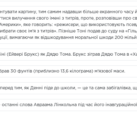
нтувати картину, тим самим надавши більше екранного часу й
тися вилучення свого імені з титрів, проте, розповівши про с
 Америки», яке говорить: «режисери, що використовують псев
рати своє ім'я з титрів». Пізніше Тоні подав до суду на «Гіл
ції, вимагаючи як відшкодування моральної шкоди 200 мільйо
ні (Ейвері Брукс) як Дядю Тома. Брукс зіграв Дядю Тома в «Ха
рав 30 фунтів (приблизно 13,6 кілограма) м'язової маси.
 перед тим, як Денні піде до школи, — це та сама забігалівка, 
— останні слова Авраама Лінкольна під час його інавгураційної