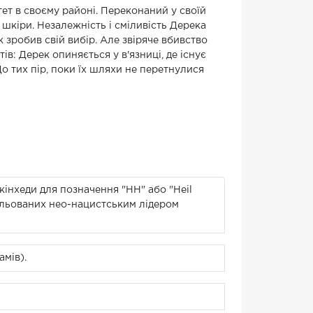
тет в своєму районі. Переконаний у своїй
 шкіри. Незалежність і сміливість Дерека
зробив свій вибір. Але звіряче вбивство
в: Дерек опиняється у в'язниці, де існує
До тих пір, поки їх шляхи не перетнулися
інхеди для позначення "НН" або "Heil
мульованих нео-нацистським лідером
амів).