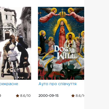
рекрасне
Ауто про співчуття
Достук
0
8.6/10
2000-09-15
8.6/10
1997-02