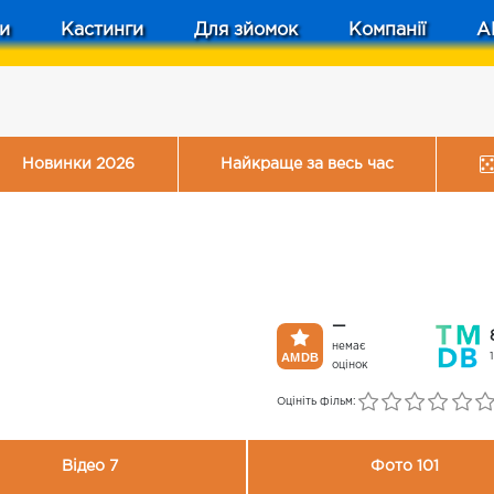
и
Кастинги
Для зйомок
Компанії
A
Новинки 2026
Найкраще за весь час
—
немає
оцінок
Оцініть фільм:
Відео 7
Фото 101