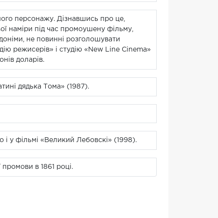
ого персонажу. Дізнавшись про це,
вої наміри під час промоушену фільму,
доніми, не повинні розголошувати
ьдію режисерів» і студію «New Line Cinema»
нів доларів.
тині дядька Тома» (1987).
що і у фільмі «Великий Лебовскі» (1998).
 промови в 1861 році.