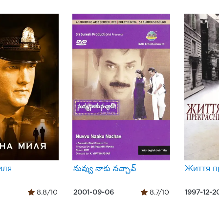
иля
నువ్వు నాకు నచ్చావ్
Життя п
8.8/10
2001-09-06
8.7/10
1997-12-2