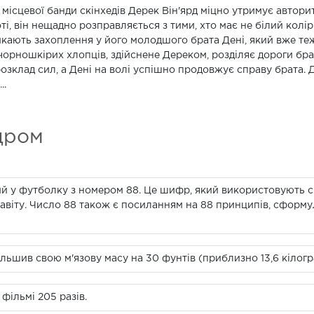
 місцевої банди скінхедів Дерек Він'ярд міцно утримує автори
ті, він нещадно розправляється з тими, хто має не білий колір
кають захоплення у його молодшого брата Дені, який вже теж 
чорношкірих хлопців, здійснене Дереком, розділяє дороги браті
розклад сил, а Дені на волі успішно продовжує справу брата. 
..
дром
ий у футболку з номером 88. Це шифр, який використовують ск
алфавіту. Число 88 також є посиланням на 88 принципів, сфор
ільшив свою м'язову масу на 30 фунтів (приблизно 13,6 кілогр
 фільмі 205 разів.