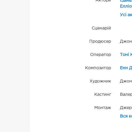
Актори
Едва
Елліо
Усі а
Сценарій
Продюсер
Джон 
Оператор
Тоні 
Композитор
Енн Д
Художник
Джон 
Кастинг
Валер
Монтаж
Джера
Вся к