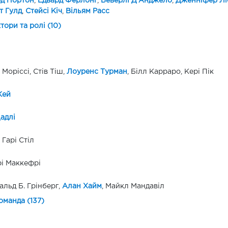
рд Нортон
,
Едвард Ферлонг
,
Беверлі Д'Анджело
,
Дженніфер Лі
т Гулд
,
Стейсі Кіч
,
Вільям Расс
ктори та ролі (10)
Моріссі, Стів Тіш,
Лоуренс Турман
, Білл Карраро, Кері Пік
Кей
адлі
Гарі Стіл
і Маккефрі
льд Б. Грінберг,
Алан Хайм
, Майкл Мандавіл
оманда (137)