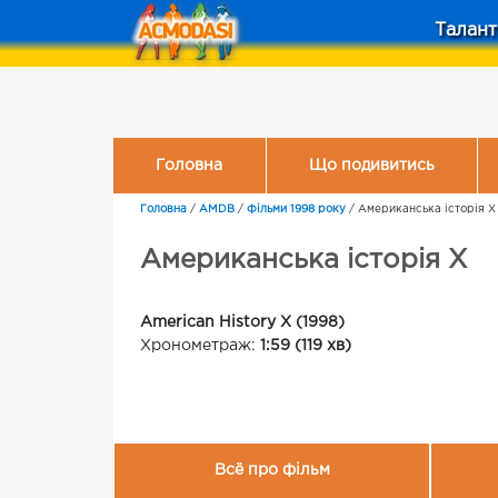
Талант
Головна
Що подивитись
Головна
/
AMDB
/
Фільми 1998 року
/
Американська історія Х
Американська історія Х
American History X (1998)
Хронометраж:
1:59 (119 хв)
Всё про фільм