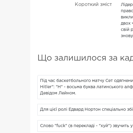
Короткий зміст
Лідер
право
викли
двох 
свій 
знову.
Що залишилося за ка
Під час баскетбольного матчу Сет одягнен
Hitler": "Н" - восьма буква латинського 
Девідом Лейном.
Для цієї ролі Едвард Нортон спеціально зб
Слово "fuck" (в перекладі - "хуй") звучить у