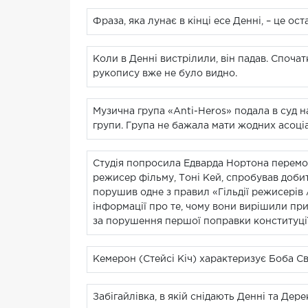
Фраза, яка лунає в кінці есе Денні, – це ос
Коли в Денні вистрілили, він падав. Спочатк
рукопису вже не було видно.
Музична група «Anti-Heros» подала в суд н
групи. Група не бажала мати жодних асоціа
Студія попросила Едварда Нортона перемо
режисер фільму, Тоні Кей, спробував добит
порушив одне з правил «Гільдії режисерів
інформації про те, чому вони вирішили приб
за порушення першої поправки конституції
Кемерон (Стейсі Кіч) характеризує Боба Сві
Забігайлівка, в якій снідають Денні та Дере