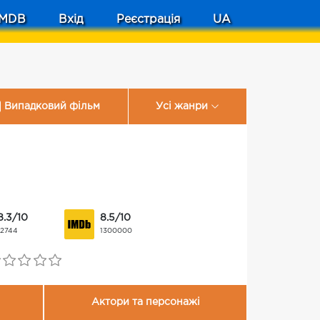
MDB
Вхід
Реєстрація
UA
Випадковий фільм
Усі жанри
8.3/10
8.5/10
12744
1300000
Актори та персонажі