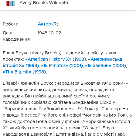
Avery Brooks Wikidata
Роботи
Актор
(7),
День
1948-10-02
народження
Евері Брукс (Avery Brooks) - відомий з робіт у таких
проектах:
«American History X» (1998)
,
«Американська
історія Х» (1998)
,
«15 Minutes» (2001)
,
«15 хвилин» (2001)
,
«The Big Hit» (1998)
,
Ейвері Франклін Брукс (народився 2 жовтня 1948 року) –
американський актор, режисер, співак, оповідач та
викладач. Він найбільш відомий своїми ролями у
телевізійних серіалах: капітана Бенджаміна Сіско у
"Зоряний шлях: Глибокий космос 9", Гока у "Спенсер: На
підрядній основі" та його спін-оффі "Чоловік на ім'я Гок", а
також доктора Боба Свені у фільмі "Американська історія
X", який був номінований на премію "Оскар". Брукс
народився в Евансвіллі, штат Індіана, і виріс у місті Гері,