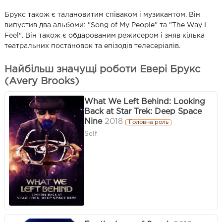
Брукс також є талановитим співаком і музикантом. Він
випустив два альбоми: "Song of My People" та "The Way I
Feel". Він також є обдарованим режисером і зняв кілька
театральних постановок та епізодів телесеріалів.
Найбільш значущі роботи Евері Брукс
(Avery Brooks)
What We Left Behind: Looking
Back at Star Trek: Deep Space
Nine
2018
Головна роль
Self