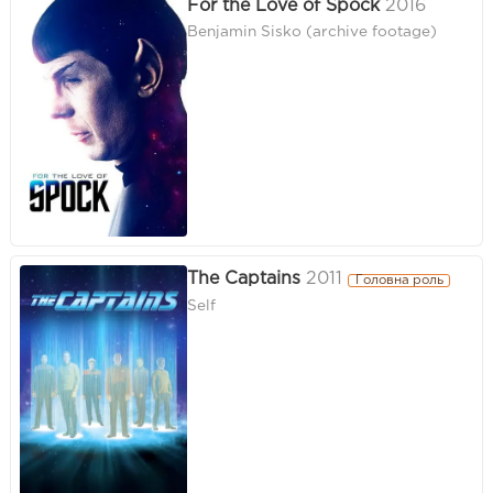
For the Love of Spock
2016
Benjamin Sisko (archive footage)
The Captains
2011
Головна роль
Self