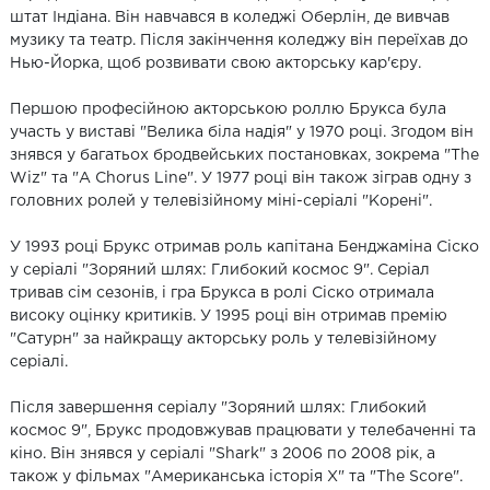
штат Індіана. Він навчався в коледжі Оберлін, де вивчав
музику та театр. Після закінчення коледжу він переїхав до
Нью-Йорка, щоб розвивати свою акторську кар'єру.
Першою професійною акторською роллю Брукса була
участь у виставі "Велика біла надія" у 1970 році. Згодом він
знявся у багатьох бродвейських постановках, зокрема "The
Wiz" та "A Chorus Line". У 1977 році він також зіграв одну з
головних ролей у телевізійному міні-серіалі "Корені".
У 1993 році Брукс отримав роль капітана Бенджаміна Сіско
у серіалі "Зоряний шлях: Глибокий космос 9". Серіал
тривав сім сезонів, і гра Брукса в ролі Сіско отримала
високу оцінку критиків. У 1995 році він отримав премію
"Сатурн" за найкращу акторську роль у телевізійному
серіалі.
Після завершення серіалу "Зоряний шлях: Глибокий
космос 9", Брукс продовжував працювати у телебаченні та
кіно. Він знявся у серіалі "Shark" з 2006 по 2008 рік, а
також у фільмах "Американська історія X" та "The Score".