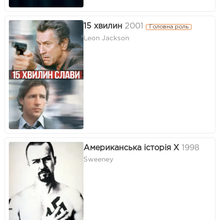
15 хвилин
2001
Головна роль
Leon Jackson
Американська історія Х
1998
Sweeney