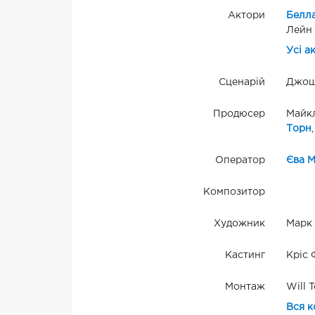
Актори
Белл
Лейн 
Усі а
Сценарій
Джош
Продюсер
Майкл
Торн
Оператор
Єва М
Композитор
Художник
Марк 
Кастинг
Кріс
Монтаж
Will T
Вся к