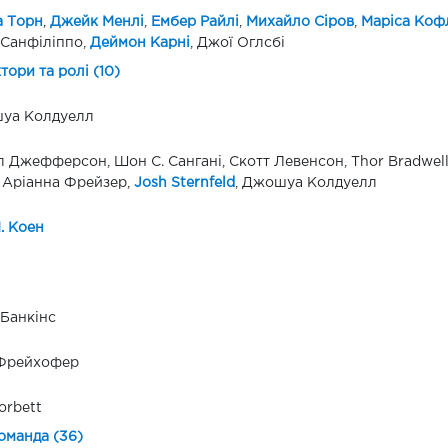
а Торн
,
Джейк Менлі
,
Ембер Райлі
,
Михайло Сіров
,
Маріса Коф
Санфіліппо,
Деймон Карні
, Джої Оглсбі
ктори та ролі (10)
уа Колдуелл
 Джефферсон, Шон С. Сангані, Скотт Левенсон, Thor Bradwell,
, Аріанна Фрейзер,
Josh Sternfeld
, Джошуа Колдуелл
. Коен
Банкінс
 Фрейхофер
orbett
оманда (36)