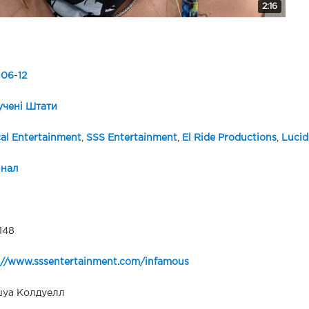
2:16
-
06
-
12
чені Штати
cal Entertainment
,
SSS Entertainment
,
El Ride Productions
,
Lucid
інал
148
://www.sssentertainment.com/infamous
уа Колдуелл