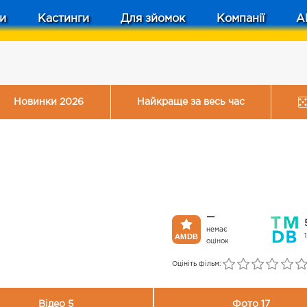
и
Кастинги
Для зйомок
Компанії
A
Новинки 2026
Найкраще за весь час
—
немає
оцінок
Оцініть фільм:
Відео 5
Фото 17