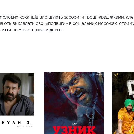
молодих коханців вирішують заробити гроші крадіжками, але ї
ають викладати свої «подвиги» в соціальних мережах, отриму
життя не може тривати довго…