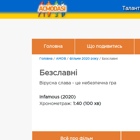
Талант
Головна
Що подивитись
Головна
/
AMDB
/
Фільми 2020 року
/
Безславні
Безславні
Вірусна слава - це небезпечна гра
Infamous (2020)
Хронометраж:
1:40 (100 хв)
Всё про фільм