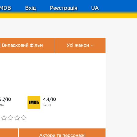
MDB
Вхід
Реєстрація
UA
Випадковий фільм
Усі жанри
5.7/10
4.4/10
194
3700
Актори та персонажі