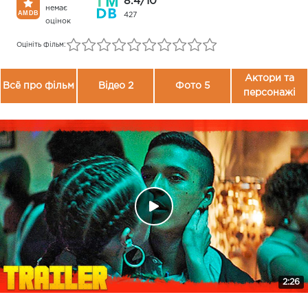
8.4/10
немає
427
оцінок
Оцініть фільм:
Актори та
Всё про фільм
Відео 2
Фото 5
персонажі
2:26