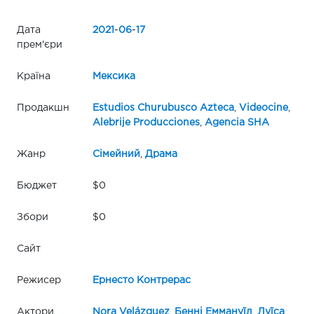
Дата
2021
-
06
-
17
прем'єри
Країна
Мексика
Продакшн
Estudios Churubusco Azteca
,
Videocine
,
Alebrije Producciones
,
Agencia SHA
Жанр
Сімейний
,
Драма
Бюджет
$0
Збори
$0
Сайт
Режисер
Ернесто Контрерас
Актори
Nora Velázquez
,
Бенні Еммануїл
,
Луїса