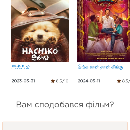
忠犬八公
இங்க நான் தான் கிங்கு
2023-03-31
8.5/10
2024-05-11
8.5
Вам сподобався фільм?