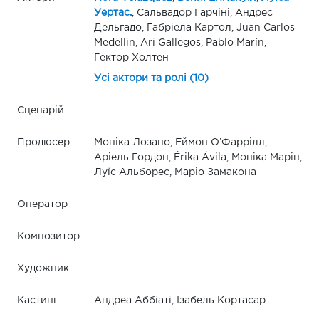
Уертас.
, Сальвадор Гарчіні, Андрес
Дельгадо, Габріела Картол, Juan Carlos
Medellin, Ari Gallegos, Pablo Marín,
Гектор Холтен
Усі актори та ролі (10)
Сценарій
Продюсер
Моніка Лозано, Еймон О’Фаррілл,
Аріель Гордон, Érika Ávila, Моніка Марін,
Луїс Альборес, Маріо Замакона
Оператор
Композитор
Художник
Кастинг
Андреа Аббіаті, Ізабель Кортасар