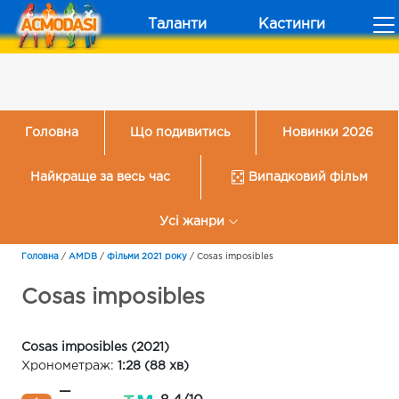
Таланти
Кастинги
Головна
Що подивитись
Новинки 2026
Найкраще за весь час
Випадковий фільм
Усі жанри
Головна
/
AMDB
/
Фільми 2021 року
/
Cosas imposibles
Cosas imposibles
Cosas imposibles (2021)
Хронометраж:
1:28 (88 хв)
—