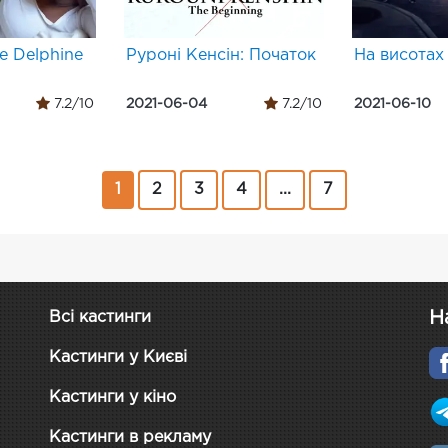
de Delphine
Руроні Кенсін: Початок
На висотах
7.2/10
2021-06-04
7.2/10
2021-06-10
1
2
3
4
...
7
Н
Всі кастинги
Кастинги у Києві
Кастинги у кіно
Кастинги в рекламу