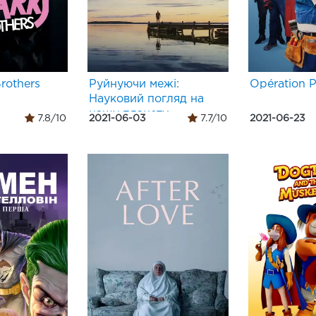
rothers
Руйнуючи межі:
Opération P
Науковий погляд на
нашу планету
7.8/10
2021-06-03
7.7/10
2021-06-23