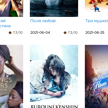
гий
Після любові
Три мушке
астина
7.3/10
2021-06-04
7.3/10
2021-06-25