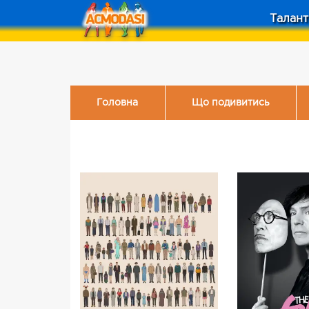
Талант
Головна
Що подивитись