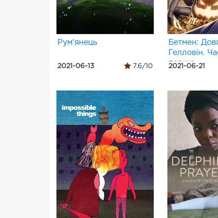
Рум'янець
Бетмен: Дов
Гелловін. Ч
перша
2021-06-13
7.6/10
2021-06-21