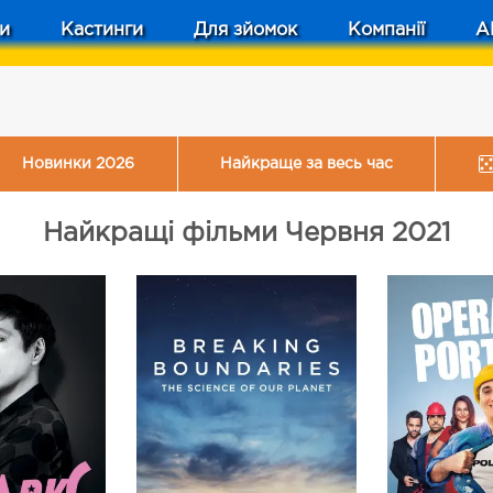
и
Кастинги
Для зйомок
Компанії
A
Новинки 2026
Найкраще за весь час
Найкращі фільми Червня 2021