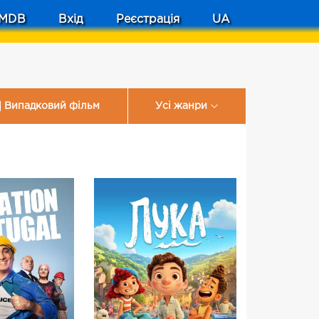
MDB
Вхід
Реєстрація
UA
Випадковий фільм
Усі жанри